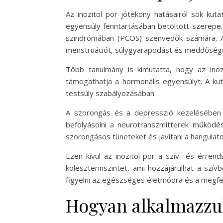
Az inozitol por jótékony hatásairól sok ku
egyensúly fenntartásában betöltött szerepe.
szindrómában (PCOS) szenvedők számára. A 
menstruációt, súlygyarapodást és meddőség
Több tanulmány is kimutatta, hogy az inoz
támogathatja a hormonális egyensúlyt. A kut
testsúly szabályozásában.
A szorongás és a depresszió kezelésében is
befolyásolni a neurotranszmitterek működés
szorongásos tüneteket és javítani a hangulato
Ezen kívül az inozitol por a szív- és érren
koleszterinszintet, ami hozzájárulhat a sz
figyelni az egészséges életmódra és a megfel
Hogyan alkalmazzuk