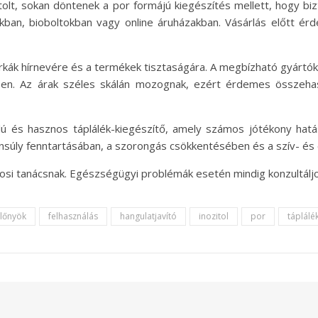
itolt, sokan döntenek a por formájú kiegészítés mellett, hogy bi
an, bioboltokban vagy online áruházakban. Vásárlás előtt érd
márkák hírnevére és a termékek tisztaságára. A megbízható gyártó
en. Az árak széles skálán mozognak, ezért érdemes összehas
ú és hasznos táplálék-kiegészítő, amely számos jótékony hatás
gyensúly fenntartásában, a szorongás csökkentésében és a szív- 
osi tanácsnak. Egészségügyi problémák esetén mindig konzultáljo
lőnyök
felhasználás
hangulatjavító
inozitol
por
táplálé