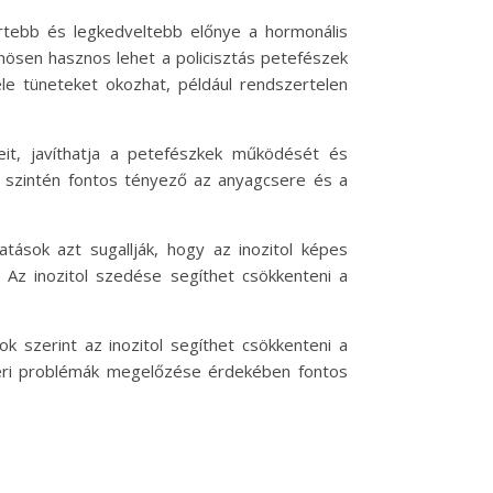
ertebb és legkedveltebb előnye a hormonális
nösen hasznos lehet a policisztás petefészek
e tüneteket okozhat, például rendszertelen
eit, javíthatja a petefészkek működését és
mi szintén fontos tényező az anyagcsere és a
tások azt sugallják, hogy az inozitol képes
 Az inozitol szedése segíthet csökkenteni a
k szerint az inozitol segíthet csökkenteni a
szeri problémák megelőzése érdekében fontos