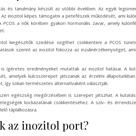
tatás és tanulmány készült az utóbbi években. Az egyik legism
 Az inozitol képes támogatni a petefészek működését, ami külö
PCOS a nők körében gyakori hormonális zavar, amely különfél
et.
itol kiegészítők szedése segíthet csökkenteni a PCOS tünet
atások szerint az inozitol fokozza az inzulinérzékenységet, a
 ígéretes eredményeket mutattak az inozitol hatásai. A kuta
ét, amelyek kulcsszerepet játszanak az érzelmi állapotunkban.
t, így sokan természetes alternatívaként választják.
dszeri egészség megőrzésében is szerepet játszhat. A kutatáso
ívbetegségek kockázatának csökkentéséhez. A szív- és érrend
elő táplálkozásra.
 az inozitol port?