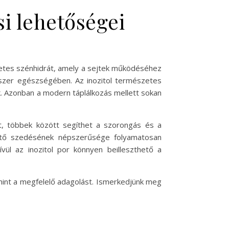
si lehetőségei
zetes szénhidrát, amely a sejtek működéséhez
dszer egészségében. Az inozitol természetes
k. Azonban a modern táplálkozás mellett sokan
t, többek között segíthet a szorongás és a
zítő szedésének népszerűsége folyamatosan
ül az inozitol por könnyen beilleszthető a
amint a megfelelő adagolást. Ismerkedjünk meg