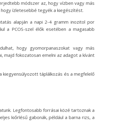
elterjedtebb módszer az, hogy vízben vagy más
s, hogy ízletesebbé tegyék a kiegészítést.
tatás alapján a napi 2-4 gramm inozitol por
ldául a PCOS-szel élők esetében a magasabb
ordulhat, hogy gyomorpanaszokat vagy más
, majd fokozatosan emelni az adagot a kívánt
a kiegyensúlyozott táplálkozás és a megfelelő
atunk. Legfontosabb forrásai közé tartoznak a
eljes kiőrlésű gabonák, például a barna rizs, a