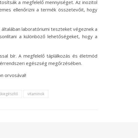
ztosítsák a megfelelő mennyiséget. Az inozitol
emes ellenőrizni a termék összetevőit, hogy
k általában laboratóriumi teszteket végeznek a
onlítani a különböző lehetőségeket, hogy a
sal bír. A megfelelő táplálkozás és életmód
és érrendszeri egészség megőrzésében.
n orvosával!
kkiegészítő
vitaminok