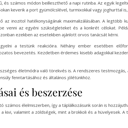
rű, és számos módon beilleszthető a napi rutinba. Az egyik leg
 Sokan keverik a port gyümölcslével, turmixokkal vagy joghurttal i
ő az inozitol hatékonyságának maximalizálásában. A legtöbb ku
be venni az egyéni szükségleteket és a konkrét célokat. Pé
azonban ezekben az esetekben ajánlott orvos tanácsát kérni.
figyelni a testünk reakcióira. Néhány ember esetében előf
okozatos bevezetés. Kezdetben érdemes kisebb adagokkal kezdeni
észséges életmódra való törekvés is. A rendszeres testmozgás, 
nsúly fenntartásához és általános jólétünkhöz.
rásai és beszerzése
ó számos élelmiszerben, így a táplálkozásunk során is hozzájuth
 a kivi, valamint a zöldségek, mint a brokkoli és a hüvelyesek. A t