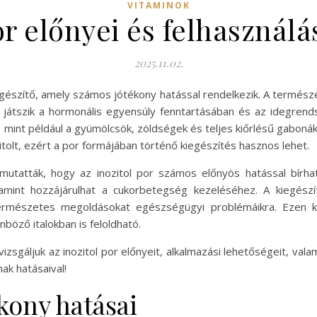
VITAMINOK
or előnyei és felhasználá
2025.11.02.
iegészítő, amely számos jótékony hatással rendelkezik. A termés
 játszik a hormonális egyensúly fenntartásában és az idegren
 mint például a gyümölcsök, zöldségek és teljes kiőrlésű gaboná
lt, ezért a por formájában történő kiegészítés hasznos lehet.
mutatták, hogy az inozitol por számos előnyös hatással bírha
lamint hozzájárulhat a cukorbetegség kezeléséhez. A kiegés
rmészetes megoldásokat egészségügyi problémáikra. Ezen kív
böző italokban is feloldható.
zsgáljuk az inozitol por előnyeit, alkalmazási lehetőségeit, val
ak hatásaival!
ékony hatásai