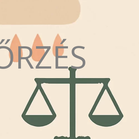
ŐRZÉS
N