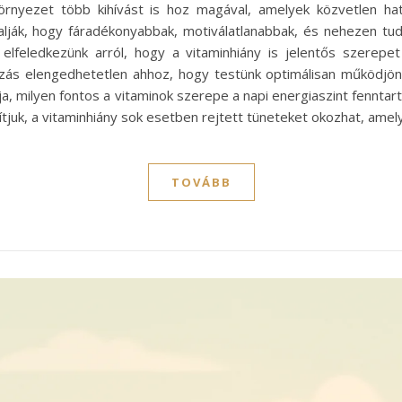
rnyezet több kihívást is hoz magával, amelyek közvetlen hat
ják, hogy fáradékonyabbak, motiválatlanabbak, és nehezen tudj
elfeledkezünk arról, hogy a vitaminhiány is jelentős szerepet
ás elengedhetetlen ahhoz, hogy testünk optimálisan működjön. 
a, milyen fontos a vitaminok szerepe a napi energiaszint fennta
tjuk, a vitaminhiány sok esetben rejtett tüneteket okozhat, amel
TOVÁBB