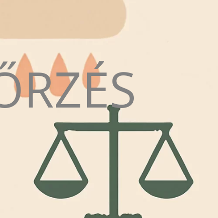
ŐRZÉS
N