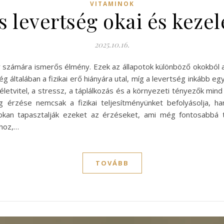
VITAMINOK
 levertség okai és kezel
2025.10.16.
számára ismerős élmény. Ezek az állapotok különböző okokból a
 általában a fizikai erő hiányára utal, míg a levertség inkább egy
 életvitel, a stressz, a táplálkozás és a környezeti tényezők mi
érzése nemcsak a fizikai teljesítményünket befolyásolja, ha
okan tapasztalják ezeket az érzéseket, ami még fontosabbá te
hhoz,…
TOVÁBB