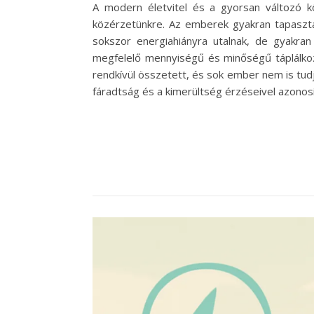
A modern életvitel és a gyorsan változó kö
közérzetünkre. Az emberek gyakran tapasztal
sokszor energiahiányra utalnak, de gyakran 
megfelelő mennyiségű és minőségű táplálkoz
rendkívül összetett, és sok ember nem is tudj
fáradtság és a kimerültség érzéseivel azonosí