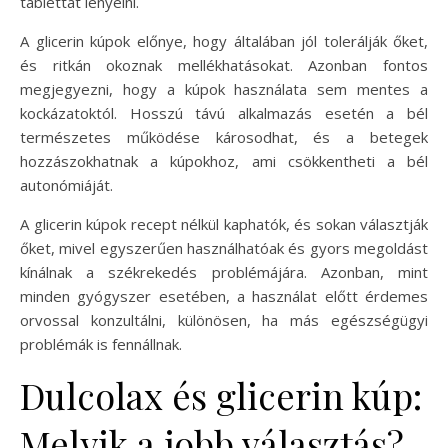
tablettát lenyelni.
A glicerin kúpok előnye, hogy általában jól tolerálják őket,
és ritkán okoznak mellékhatásokat. Azonban fontos
megjegyezni, hogy a kúpok használata sem mentes a
kockázatoktól. Hosszú távú alkalmazás esetén a bél
természetes működése károsodhat, és a betegek
hozzászokhatnak a kúpokhoz, ami csökkentheti a bél
autonómiáját.
A glicerin kúpok recept nélkül kaphatók, és sokan választják
őket, mivel egyszerűen használhatóak és gyors megoldást
kínálnak a székrekedés problémájára. Azonban, mint
minden gyógyszer esetében, a használat előtt érdemes
orvossal konzultálni, különösen, ha más egészségügyi
problémák is fennállnak.
Dulcolax és glicerin kúp:
Melyik a jobb választás?