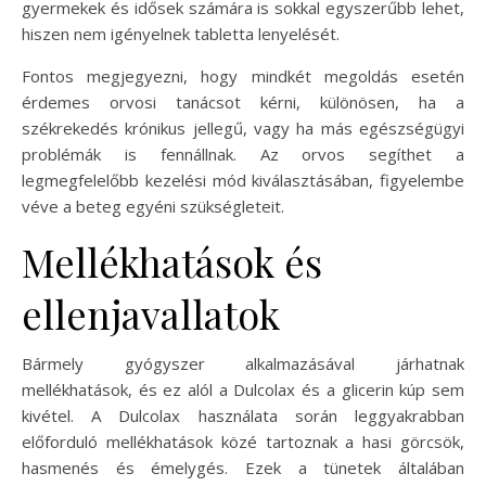
gyermekek és idősek számára is sokkal egyszerűbb lehet,
hiszen nem igényelnek tabletta lenyelését.
Fontos megjegyezni, hogy mindkét megoldás esetén
érdemes orvosi tanácsot kérni, különösen, ha a
székrekedés krónikus jellegű, vagy ha más egészségügyi
problémák is fennállnak. Az orvos segíthet a
legmegfelelőbb kezelési mód kiválasztásában, figyelembe
véve a beteg egyéni szükségleteit.
Mellékhatások és
ellenjavallatok
Bármely gyógyszer alkalmazásával járhatnak
mellékhatások, és ez alól a Dulcolax és a glicerin kúp sem
kivétel. A Dulcolax használata során leggyakrabban
előforduló mellékhatások közé tartoznak a hasi görcsök,
hasmenés és émelygés. Ezek a tünetek általában