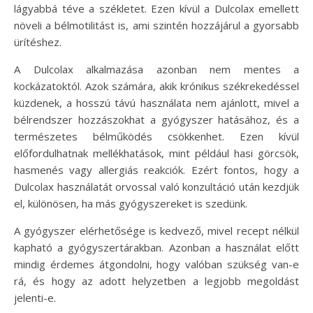
lágyabbá téve a székletet. Ezen kívül a Dulcolax emellett
növeli a bélmotilitást is, ami szintén hozzájárul a gyorsabb
ürítéshez.
A Dulcolax alkalmazása azonban nem mentes a
kockázatoktól. Azok számára, akik krónikus székrekedéssel
küzdenek, a hosszú távú használata nem ajánlott, mivel a
bélrendszer hozzászokhat a gyógyszer hatásához, és a
természetes bélműködés csökkenhet. Ezen kívül
előfordulhatnak mellékhatások, mint például hasi görcsök,
hasmenés vagy allergiás reakciók. Ezért fontos, hogy a
Dulcolax használatát orvossal való konzultáció után kezdjük
el, különösen, ha más gyógyszereket is szedünk.
A gyógyszer elérhetősége is kedvező, mivel recept nélkül
kapható a gyógyszertárakban. Azonban a használat előtt
mindig érdemes átgondolni, hogy valóban szükség van-e
rá, és hogy az adott helyzetben a legjobb megoldást
jelenti-e.