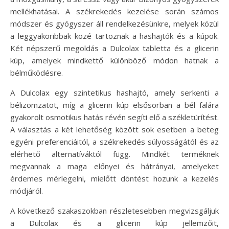
mellékhatásai. A székrekedés kezelése során számos
módszer és gyógyszer áll rendelkezésünkre, melyek közül
a leggyakoribbak közé tartoznak a hashajtók és a kúpok.
Két népszerű megoldás a Dulcolax tabletta és a glicerin
kúp, amelyek mindkettő különböző módon hatnak a
bélműködésre.
A Dulcolax egy szintetikus hashajtó, amely serkenti a
bélizomzatot, míg a glicerin kúp elsősorban a bél falára
gyakorolt osmotikus hatás révén segíti elő a székletürítést.
A választás a két lehetőség között sok esetben a beteg
egyéni preferenciáitól, a székrekedés súlyosságától és az
elérhető alternatíváktól függ. Mindkét terméknek
megvannak a maga előnyei és hátrányai, amelyeket
érdemes mérlegelni, mielőtt döntést hozunk a kezelés
módjáról.
A következő szakaszokban részletesebben megvizsgáljuk
a Dulcolax és a glicerin kúp jellemzőit,