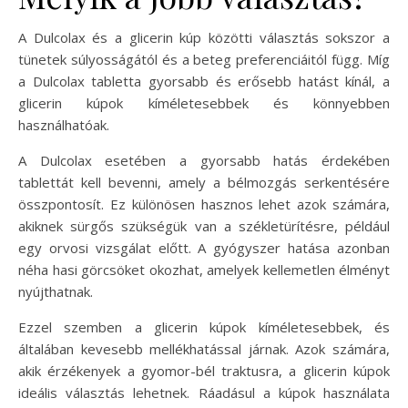
A Dulcolax és a glicerin kúp közötti választás sokszor a
tünetek súlyosságától és a beteg preferenciáitól függ. Míg
a Dulcolax tabletta gyorsabb és erősebb hatást kínál, a
glicerin kúpok kíméletesebbek és könnyebben
használhatóak.
A Dulcolax esetében a gyorsabb hatás érdekében
tablettát kell bevenni, amely a bélmozgás serkentésére
összpontosít. Ez különösen hasznos lehet azok számára,
akiknek sürgős szükségük van a székletürítésre, például
egy orvosi vizsgálat előtt. A gyógyszer hatása azonban
néha hasi görcsöket okozhat, amelyek kellemetlen élményt
nyújthatnak.
Ezzel szemben a glicerin kúpok kíméletesebbek, és
általában kevesebb mellékhatással járnak. Azok számára,
akik érzékenyek a gyomor-bél traktusra, a glicerin kúpok
ideális választás lehetnek. Ráadásul a kúpok használata