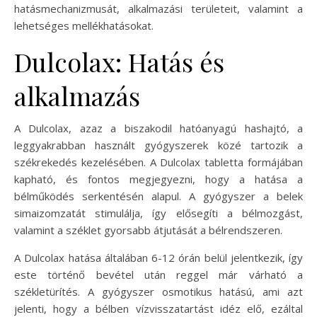
hatásmechanizmusát, alkalmazási területeit, valamint a
lehetséges mellékhatásokat.
Dulcolax: Hatás és
alkalmazás
A Dulcolax, azaz a biszakodil hatóanyagú hashajtó, a
leggyakrabban használt gyógyszerek közé tartozik a
székrekedés kezelésében. A Dulcolax tabletta formájában
kapható, és fontos megjegyezni, hogy a hatása a
bélműködés serkentésén alapul. A gyógyszer a belek
simaizomzatát stimulálja, így elősegíti a bélmozgást,
valamint a széklet gyorsabb átjutását a bélrendszeren.
A Dulcolax hatása általában 6-12 órán belül jelentkezik, így
este történő bevétel után reggel már várható a
székletürítés. A gyógyszer osmotikus hatású, ami azt
jelenti, hogy a bélben vízvisszatartást idéz elő, ezáltal