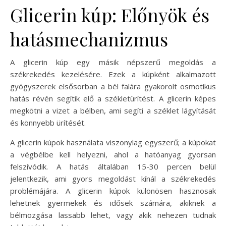
Glicerin kúp: Előnyök és
hatásmechanizmus
A glicerin kúp egy másik népszerű megoldás a
székrekedés kezelésére. Ezek a kúpként alkalmazott
gyógyszerek elsősorban a bél falára gyakorolt osmotikus
hatás révén segítik elő a székletürítést. A glicerin képes
megkötni a vizet a bélben, ami segíti a széklet lágyítását
és könnyebb ürítését.
A glicerin kúpok használata viszonylag egyszerű; a kúpokat
a végbélbe kell helyezni, ahol a hatóanyag gyorsan
felszívódik. A hatás általában 15-30 percen belül
jelentkezik, ami gyors megoldást kínál a székrekedés
problémájára. A glicerin kúpok különösen hasznosak
lehetnek gyermekek és idősek számára, akiknek a
bélmozgása lassabb lehet, vagy akik nehezen tudnak