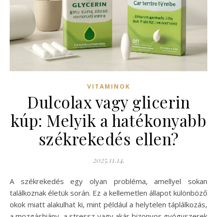
VITAMINOK
Dulcolax vagy glicerin
kúp: Melyik a hatékonyabb
székrekedés ellen?
2025.11.14.
A székrekedés egy olyan probléma, amellyel sokan
találkoznak életük során. Ez a kellemetlen állapot különböző
okok miatt alakulhat ki, mint például a helytelen táplálkozás,
a mozgáshiány, a stressz vagy akár bizonyos gyógyszerek