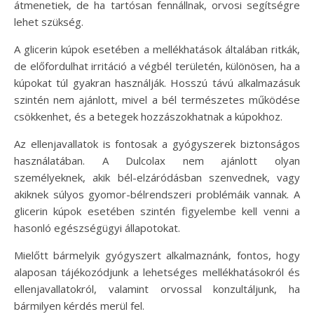
átmenetiek, de ha tartósan fennállnak, orvosi segítségre
lehet szükség.
A glicerin kúpok esetében a mellékhatások általában ritkák,
de előfordulhat irritáció a végbél területén, különösen, ha a
kúpokat túl gyakran használják. Hosszú távú alkalmazásuk
szintén nem ajánlott, mivel a bél természetes működése
csökkenhet, és a betegek hozzászokhatnak a kúpokhoz.
Az ellenjavallatok is fontosak a gyógyszerek biztonságos
használatában. A Dulcolax nem ajánlott olyan
személyeknek, akik bél-elzáródásban szenvednek, vagy
akiknek súlyos gyomor-bélrendszeri problémáik vannak. A
glicerin kúpok esetében szintén figyelembe kell venni a
hasonló egészségügyi állapotokat.
Mielőtt bármelyik gyógyszert alkalmaznánk, fontos, hogy
alaposan tájékozódjunk a lehetséges mellékhatásokról és
ellenjavallatokról, valamint orvossal konzultáljunk, ha
bármilyen kérdés merül fel.