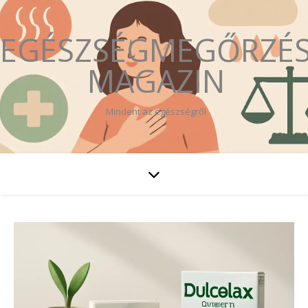
EGÉSZSÉGMEGŐRZÉ
MAGAZIN
Mindent az egészségről