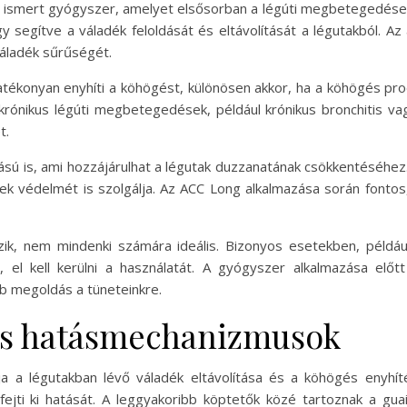
jól ismert gyógyszer, amelyet elsősorban a légúti megbetegedé
y segítve a váladék feloldását és eltávolítását a légutakból. Az 
váladék sűrűségét.
tékonyan enyhíti a köhögést, különösen akkor, ha a köhögés prod
krónikus légúti megbetegedések, például krónikus bronchitis v
t.
sú is, ami hozzájárulhat a légutak duzzanatának csökkentéséhez. 
ek védelmét is szolgálja. Az ACC Long alkalmazása során fontos
k, nem mindenki számára ideális. Bizonyos esetekben, példáu
, el kell kerülni a használatát. A gyógyszer alkalmazása előt
b megoldás a tüneteinkre.
 és hatásmechanizmusok
a a légutakban lévő váladék eltávolítása és a köhögés enyhíté
jti ki hatását. A leggyakoribb köptetők közé tartoznak a gua