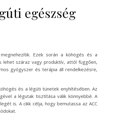
gúti egészség
 megnehezítik. Ezek során a köhögés és a
 lehet száraz vagy produktív, attól függően,
mos gyógyszer és terápia áll rendelkezésre,
öhögés és a légúti tünetek enyhítésében. Az
ével a légutak tisztítása válik könnyebbé. A
legét is. A cikk célja, hogy bemutassa az ACC
módokat.