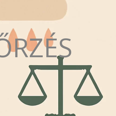
ŐRZÉS
N