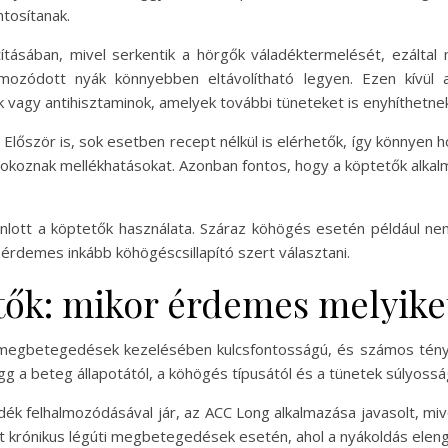
tosítanak.
tításában, mivel serkentik a hörgők váladéktermelését, ezáltal
almozódott nyák könnyebben eltávolítható legyen. Ezen kívül
ók vagy antihisztaminok, amelyek további tüneteket is enyhíthetne
Először is, sok esetben recept nélkül is elérhetők, így könnye
kán okoznak mellékhatásokat. Azonban fontos, hogy a köptetők alkal
ott a köptetők használata. Száraz köhögés esetén például nem 
 érdemes inkább köhögéscsillapító szert választani.
ők: mikor érdemes melyiket
i megbetegedések kezelésében kulcsfontosságú, és számos ténye
 a beteg állapotától, a köhögés típusától és a tünetek súlyossá
k felhalmozódásával jár, az ACC Long alkalmazása javasolt, mive
ehet krónikus légúti megbetegedések esetén, ahol a nyákoldás el