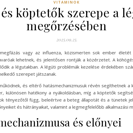
VITAMINOK
és köptetők szerepe a lé
megőrzésében
2025.09.25.
 megfázás vagy az influenza, közismerten sok ember életét
varóak lehetnek, és jelentősen rontják a közérzetet. A köhögés
lődik a légutakban. A légúti problémák kezelése érdekében szá
melkedő szerepet játszanak.
űködnek, és eltérő hatásmechanizmusuk révén segíthetnek a k
er, különösen hatékony a nyákoldásban, míg a köptetők segítség
 tényezőtől függ, beleértve a beteg állapotát és a tünetek jel
őnyeiket és hátrányaikat, valamint a legmegfelelőbb alkalmazási 
mechanizmusa és előnyei