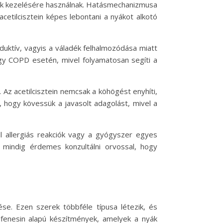
sek kezelésére használnak. Hatásmechanizmusa
acetilcisztein képes lebontani a nyákot alkotó
uktív, vagyis a váladék felhalmozódása miatt
agy COPD esetén, mivel folyamatosan segíti a
Az acetilcisztein nemcsak a köhögést enyhíti,
, hogy kövessük a javasolt adagolást, mivel a
l allergiás reakciók vagy a gyógyszer egyes
t mindig érdemes konzultálni orvossal, hogy
se. Ezen szerek többféle típusa létezik, és
ifenesin alapú készítmények, amelyek a nyák