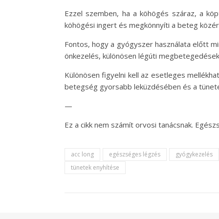
Ezzel szemben, ha a köhögés száraz, a köpte
köhögési ingert és megkönnyíti a beteg közér
Fontos, hogy a gyógyszer használata előtt mi
önkezelés, különösen légúti megbetegedések
Különösen figyelni kell az esetleges mellékha
betegség gyorsabb leküzdésében és a tünet
—
Ez a cikk nem számít orvosi tanácsnak. Egészs
acc long
egészséges légzés
gyógykezelés
tünetek enyhítése