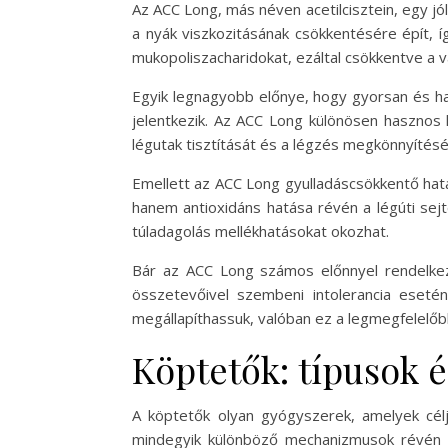
Az ACC Long, más néven acetilcisztein, egy 
a nyák viszkozitásának csökkentésére épít, íg
mukopoliszacharidokat, ezáltal csökkentve a 
Egyik legnagyobb előnye, hogy gyorsan és ha
jelentkezik. Az ACC Long különösen hasznos 
légutak tisztítását és a légzés megkönnyítésé
Emellett az ACC Long gyulladáscsökkentő hatá
hanem antioxidáns hatása révén a légúti sejt
túladagolás mellékhatásokat okozhat.
Bár az ACC Long számos előnnyel rendelkezi
összetevőivel szembeni intolerancia esetén
megállapíthassuk, valóban ez a legmegfelelőb
Köptetők: típusok
A köptetők olyan gyógyszerek, amelyek célj
mindegyik különböző mechanizmusok révén fe