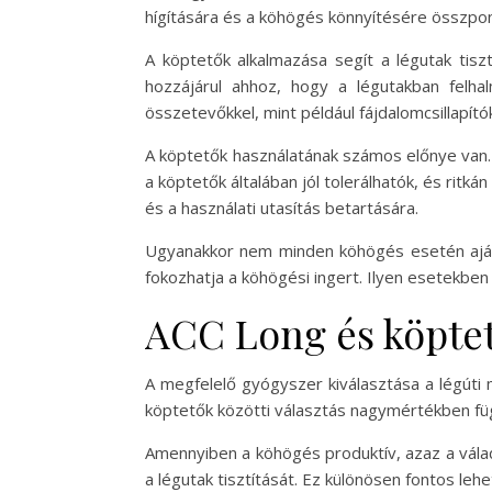
hígítására és a köhögés könnyítésére összpon
A köptetők alkalmazása segít a légutak tisz
hozzájárul ahhoz, hogy a légutakban felh
összetevőkkel, mint például fájdalomcsillapít
A köptetők használatának számos előnye van. 
a köptetők általában jól tolerálhatók, és rit
és a használati utasítás betartására.
Ugyanakkor nem minden köhögés esetén ajánl
fokozhatja a köhögési ingert. Ilyen esetekben
ACC Long és köptet
A megfelelő gyógyszer kiválasztása a légút
köptetők közötti választás nagymértékben függ
Amennyiben a köhögés produktív, azaz a váladé
a légutak tisztítását. Ez különösen fontos l