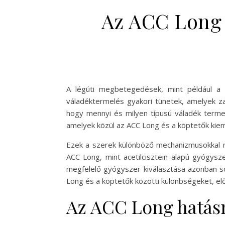
Az ACC Long 
A légúti megbetegedések, mint például a
váladéktermelés gyakori tünetek, amelyek za
hogy mennyi és milyen típusú váladék terme
amelyek közül az ACC Long és a köptetők kie
Ezek a szerek különböző mechanizmusokkal m
ACC Long, mint acetilcisztein alapú gyógysz
megfelelő gyógyszer kiválasztása azonban sok
Long és a köptetők közötti különbségeket, el
Az ACC Long hatás