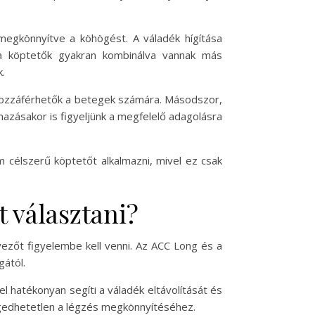
 megkönnyítve a köhögést. A váladék hígítása
 a köptetők gyakran kombinálva vannak más
k.
n hozzáférhetők a betegek számára. Másodszor,
mazásakor is figyeljünk a megfelelő adagolásra
célszerű köptetőt alkalmazni, mivel ez csak
 választani?
zőt figyelembe kell venni. Az ACC Long és a
gától.
l hatékonyan segíti a váladék eltávolítását és
engedhetetlen a légzés megkönnyítéséhez.