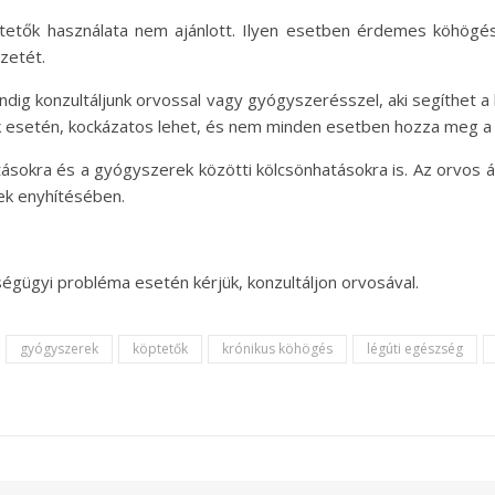
tők használata nem ajánlott. Ilyen esetben érdemes köhögéscs
zetét.
ndig konzultáljunk orvossal vagy gyógyszerésszel, aki segíthet 
 esetén, kockázatos lehet, és nem minden esetben hozza meg a 
tásokra és a gyógyszerek közötti kölcsönhatásokra is. Az orvos ál
ek enyhítésében.
égügyi probléma esetén kérjük, konzultáljon orvosával.
gyógyszerek
köptetők
krónikus köhögés
légúti egészség