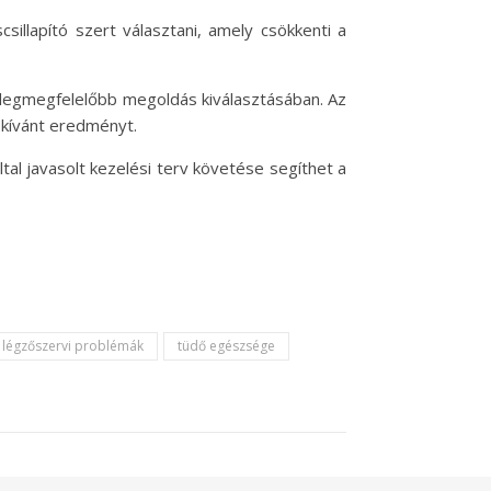
illapító szert választani, amely csökkenti a
a legmegfelelőbb megoldás kiválasztásában. Az
kívánt eredményt.
tal javasolt kezelési terv követése segíthet a
légzőszervi problémák
tüdő egészsége