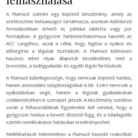
A Fluimucil szintén egy köptető készítmény, amely az
acetilcisztein hatóanyagot tartalmazza, azonban különböző
formulációkban érhető el, például tabletta vagy por
formájában. A gyógyszer hatásmechanizmusa hasonló az
ACC Longéhoz, azzal a céllal, hogy hígítsa a nyákot és
elősegítse a légutak tisztulását. A Fluimucil különösen
hasznos lehet olyan állapotok kezelésében, mint a
bronchitis, a tüdőgyulladás és egyéb légúti fertőzések.
A Fluimucil különlegessége, hogy nemcsak köptető hatású,
hanem antioxidáns tulajdonságokkal is bír. Ezért nemcsak a
nyákoldásban segít, hanem a légutak gyulladásának
csökkentésében is szerepet játszik. A készítmény szedése
során a felhasználóknak figyelembe kell venniük, hogy a
gyógyszer hatása a bevett dózistól függ, és a túladagolás
szintén nemkívánatos hatásokat eredményezhet.
Mellékhatások tekintetében a Fluimucil hasonló reakciókat