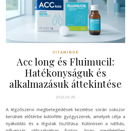
VITAMINOK
Acc long és Fluimucil:
Hatékonyságuk és
alkalmazásuk áttekintése
2025.07.26.
A légzőszervi megbetegedések kezelése során sokszor
kerülnek előtérbe különféle gyógyszerek, amelyek célja a
nyákoldás és a légutak tisztítása. Különösen a náthás,
influenzás időszakokban fontos, hogy megfelelően