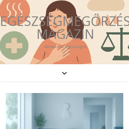
EGÉSZSÉGMEGŐRZÉ
MAGAZIN
Mindent az egészségről