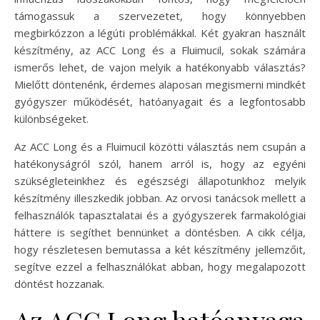
támogassuk a szervezetet, hogy könnyebben
megbirkózzon a légúti problémákkal. Két gyakran használt
készítmény, az ACC Long és a Fluimucil, sokak számára
ismerős lehet, de vajon melyik a hatékonyabb választás?
Mielőtt döntenénk, érdemes alaposan megismerni mindkét
gyógyszer működését, hatóanyagait és a legfontosabb
különbségeket.
Az ACC Long és a Fluimucil közötti választás nem csupán a
hatékonyságról szól, hanem arról is, hogy az egyéni
szükségleteinkhez és egészségi állapotunkhoz melyik
készítmény illeszkedik jobban. Az orvosi tanácsok mellett a
felhasználók tapasztalatai és a gyógyszerek farmakológiai
háttere is segíthet bennünket a döntésben. A cikk célja,
hogy részletesen bemutassa a két készítmény jellemzőit,
segítve ezzel a felhasználókat abban, hogy megalapozott
döntést hozzanak.
Az ACC Long hatóanyaga