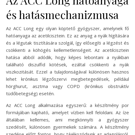
és hatásmechanizmusa
Az ACC Long egy olyan köptető gyógyszer, amelynek fő
hatóanyaga az acetilcisztein. Ez az anyag a nyák hígítására
és a légutak tisztítására szolgál, így elősegíti a légzést és
csökkenti a köhögés kellemetlenségeit. Az acetilcisztein
hatása abból adódik, hogy képes lebontani a nyákban
található diszulfid kötések, ezáltal csökkenti a nyák
viszkozitását. Ezzel a tulajdonságával különösen hasznos
lehet krónikus légzőszervi megbetegedések, például
hörghurut, asztma vagy COPD (krónikus obstruktív
tüdőbetegség) esetén.
Az ACC Long alkalmazása egyszerű: a készítmény por
formájában kapható, amelyet vízben kell feloldani. Az íze
általában kellemes, ami megkönnyíti a gyógyszer
szedését, különösen gyermekek számára. A készítmény
szedése előtt fontos, hogy tájékozódjunk az adagolásról,