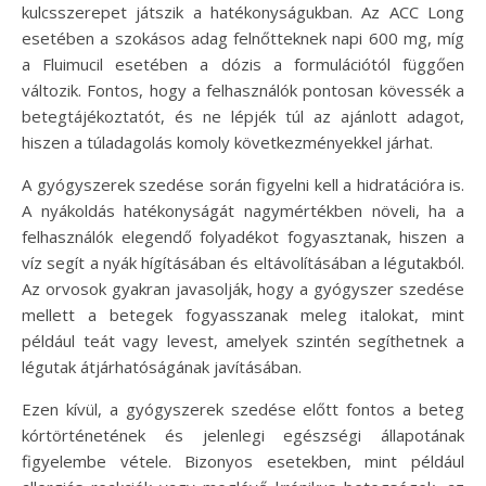
kulcsszerepet játszik a hatékonyságukban. Az ACC Long
esetében a szokásos adag felnőtteknek napi 600 mg, míg
a Fluimucil esetében a dózis a formulációtól függően
változik. Fontos, hogy a felhasználók pontosan kövessék a
betegtájékoztatót, és ne lépjék túl az ajánlott adagot,
hiszen a túladagolás komoly következményekkel járhat.
A gyógyszerek szedése során figyelni kell a hidratációra is.
A nyákoldás hatékonyságát nagymértékben növeli, ha a
felhasználók elegendő folyadékot fogyasztanak, hiszen a
víz segít a nyák hígításában és eltávolításában a légutakból.
Az orvosok gyakran javasolják, hogy a gyógyszer szedése
mellett a betegek fogyasszanak meleg italokat, mint
például teát vagy levest, amelyek szintén segíthetnek a
légutak átjárhatóságának javításában.
Ezen kívül, a gyógyszerek szedése előtt fontos a beteg
kórtörténetének és jelenlegi egészségi állapotának
figyelembe vétele. Bizonyos esetekben, mint például