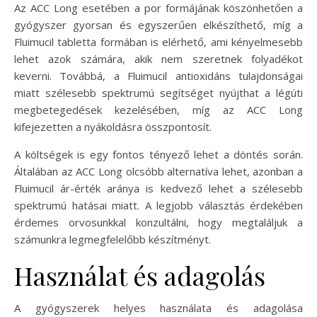
Az ACC Long esetében a por formájának köszönhetően a
gyógyszer gyorsan és egyszerűen elkészíthető, míg a
Fluimucil tabletta formában is elérhető, ami kényelmesebb
lehet azok számára, akik nem szeretnek folyadékot
keverni. Továbbá, a Fluimucil antioxidáns tulajdonságai
miatt szélesebb spektrumú segítséget nyújthat a légúti
megbetegedések kezelésében, míg az ACC Long
kifejezetten a nyákoldásra összpontosít.
A költségek is egy fontos tényező lehet a döntés során.
Általában az ACC Long olcsóbb alternatíva lehet, azonban a
Fluimucil ár-érték aránya is kedvező lehet a szélesebb
spektrumú hatásai miatt. A legjobb választás érdekében
érdemes orvosunkkal konzultálni, hogy megtaláljuk a
számunkra legmegfelelőbb készítményt.
Használat és adagolás
A gyógyszerek helyes használata és adagolása