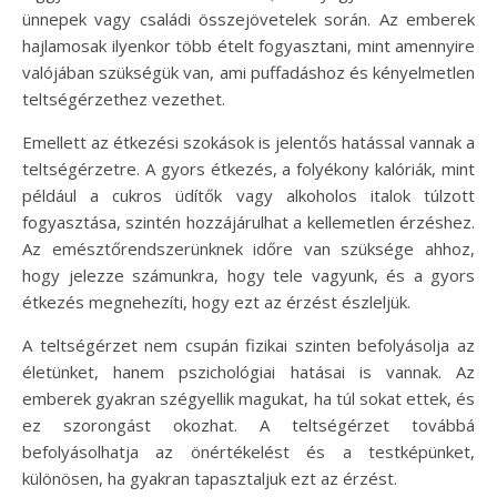
ünnepek vagy családi összejövetelek során. Az emberek
hajlamosak ilyenkor több ételt fogyasztani, mint amennyire
valójában szükségük van, ami puffadáshoz és kényelmetlen
teltségérzethez vezethet.
Emellett az étkezési szokások is jelentős hatással vannak a
teltségérzetre. A gyors étkezés, a folyékony kalóriák, mint
például a cukros üdítők vagy alkoholos italok túlzott
fogyasztása, szintén hozzájárulhat a kellemetlen érzéshez.
Az emésztőrendszerünknek időre van szüksége ahhoz,
hogy jelezze számunkra, hogy tele vagyunk, és a gyors
étkezés megnehezíti, hogy ezt az érzést észleljük.
A teltségérzet nem csupán fizikai szinten befolyásolja az
életünket, hanem pszichológiai hatásai is vannak. Az
emberek gyakran szégyellik magukat, ha túl sokat ettek, és
ez szorongást okozhat. A teltségérzet továbbá
befolyásolhatja az önértékelést és a testképünket,
különösen, ha gyakran tapasztaljuk ezt az érzést.