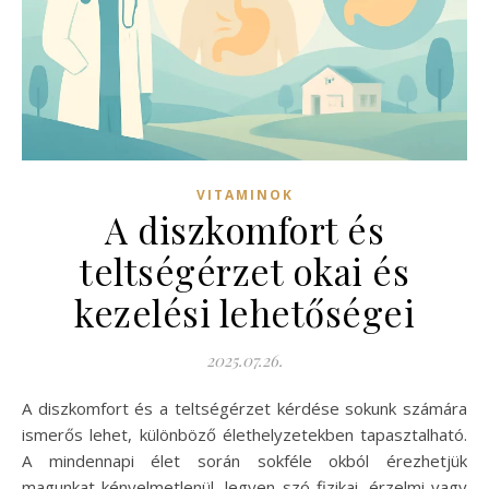
VITAMINOK
A diszkomfort és
teltségérzet okai és
kezelési lehetőségei
2025.07.26.
A diszkomfort és a teltségérzet kérdése sokunk számára
ismerős lehet, különböző élethelyzetekben tapasztalható.
A mindennapi élet során sokféle okból érezhetjük
magunkat kényelmetlenül, legyen szó fizikai, érzelmi vagy