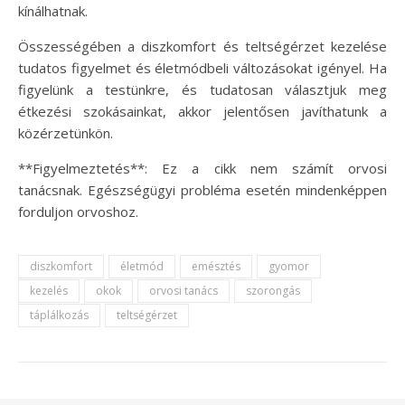
kínálhatnak.
Összességében a diszkomfort és teltségérzet kezelése
tudatos figyelmet és életmódbeli változásokat igényel. Ha
figyelünk a testünkre, és tudatosan választjuk meg
étkezési szokásainkat, akkor jelentősen javíthatunk a
közérzetünkön.
**Figyelmeztetés**: Ez a cikk nem számít orvosi
tanácsnak. Egészségügyi probléma esetén mindenképpen
forduljon orvoshoz.
diszkomfort
életmód
emésztés
gyomor
kezelés
okok
orvosi tanács
szorongás
táplálkozás
teltségérzet