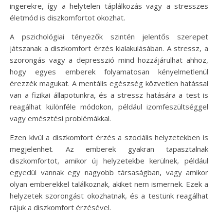
ingerekre, így a helytelen táplálkozás vagy a stresszes
életmód is diszkomfortot okozhat.
A pszichológiai tényezők szintén jelentős szerepet
játszanak a diszkomfort érzés kialakulásában. A stressz, a
szorongás vagy a depresszió mind hozzájárulhat ahhoz,
hogy egyes emberek folyamatosan kényelmetlenül
érezzék magukat. A mentális egészség közvetlen hatással
van a fizikai állapotunkra, és a stressz hatására a test is
reagálhat különféle módokon, például izomfeszültséggel
vagy emésztési problémákkal.
Ezen kívül a diszkomfort érzés a szociális helyzetekben is
megjelenhet. Az emberek gyakran tapasztalnak
diszkomfortot, amikor új helyzetekbe kerülnek, például
egyedül vannak egy nagyobb társaságban, vagy amikor
olyan emberekkel találkoznak, akiket nem ismernek. Ezek a
helyzetek szorongást okozhatnak, és a testünk reagálhat
rájuk a diszkomfort érzésével.