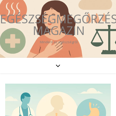
EGÉSZSÉGMEGŐRZÉ
MAGAZIN
Mindent az egészségről