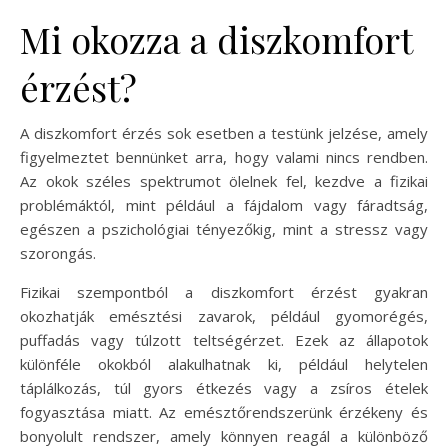
Mi okozza a diszkomfort
érzést?
A diszkomfort érzés sok esetben a testünk jelzése, amely
figyelmeztet bennünket arra, hogy valami nincs rendben.
Az okok széles spektrumot ölelnek fel, kezdve a fizikai
problémáktól, mint például a fájdalom vagy fáradtság,
egészen a pszichológiai tényezőkig, mint a stressz vagy
szorongás.
Fizikai szempontból a diszkomfort érzést gyakran
okozhatják emésztési zavarok, például gyomorégés,
puffadás vagy túlzott teltségérzet. Ezek az állapotok
különféle okokból alakulhatnak ki, például helytelen
táplálkozás, túl gyors étkezés vagy a zsíros ételek
fogyasztása miatt. Az emésztőrendszerünk érzékeny és
bonyolult rendszer, amely könnyen reagál a különböző