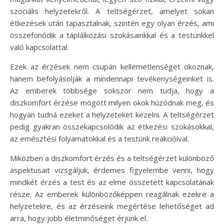
szociális helyzetekről. A teltségérzet, amelyet sokan
étkezések után tapasztalnak, szintén egy olyan érzés, ami
összefonódik a táplálkozási szokásainkkal és a testünkkel
való kapcsolattal.
Ezek az érzések nem csupán kellemetlenséget okoznak,
hanem befolyásolják a mindennapi tevékenységeinket is.
Az emberek többsége sokszor nem tudja, hogy a
diszkomfort érzése mögött milyen okok húzódnak meg, és
hogyan tudná ezeket a helyzeteket kezelni. A teltségérzet
pedig gyakran összekapcsolódik az étkezési szokásokkal,
az emésztési folyamatokkal és a testünk reakcióival.
Miközben a diszkomfort érzés és a teltségérzet különböző
aspektusait vizsgáljuk, érdemes figyelembe venni, hogy
mindkét érzés a test és az elme összetett kapcsolatának
része. Az emberek különbözőképpen reagálnak ezekre a
helyzetekre, és az érzéseink megértése lehetőséget ad
arra, hogy jobb életminőséget érjünk el.