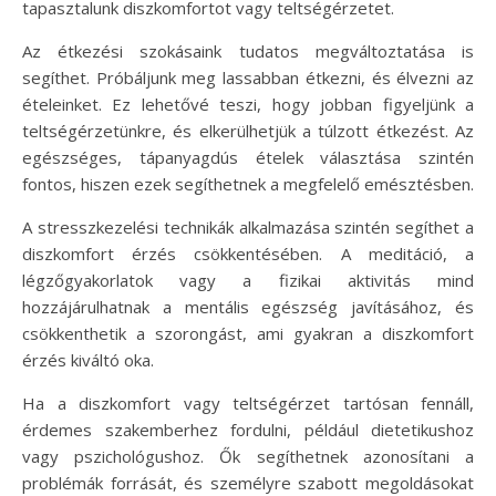
tapasztalunk diszkomfortot vagy teltségérzetet.
Az étkezési szokásaink tudatos megváltoztatása is
segíthet. Próbáljunk meg lassabban étkezni, és élvezni az
ételeinket. Ez lehetővé teszi, hogy jobban figyeljünk a
teltségérzetünkre, és elkerülhetjük a túlzott étkezést. Az
egészséges, tápanyagdús ételek választása szintén
fontos, hiszen ezek segíthetnek a megfelelő emésztésben.
A stresszkezelési technikák alkalmazása szintén segíthet a
diszkomfort érzés csökkentésében. A meditáció, a
légzőgyakorlatok vagy a fizikai aktivitás mind
hozzájárulhatnak a mentális egészség javításához, és
csökkenthetik a szorongást, ami gyakran a diszkomfort
érzés kiváltó oka.
Ha a diszkomfort vagy teltségérzet tartósan fennáll,
érdemes szakemberhez fordulni, például dietetikushoz
vagy pszichológushoz. Ők segíthetnek azonosítani a
problémák forrását, és személyre szabott megoldásokat