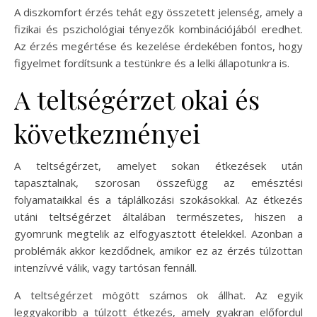
A diszkomfort érzés tehát egy összetett jelenség, amely a
fizikai és pszichológiai tényezők kombinációjából eredhet.
Az érzés megértése és kezelése érdekében fontos, hogy
figyelmet fordítsunk a testünkre és a lelki állapotunkra is.
A teltségérzet okai és
következményei
A teltségérzet, amelyet sokan étkezések után
tapasztalnak, szorosan összefügg az emésztési
folyamataikkal és a táplálkozási szokásokkal. Az étkezés
utáni teltségérzet általában természetes, hiszen a
gyomrunk megtelik az elfogyasztott ételekkel. Azonban a
problémák akkor kezdődnek, amikor ez az érzés túlzottan
intenzívvé válik, vagy tartósan fennáll.
A teltségérzet mögött számos ok állhat. Az egyik
leggyakoribb a túlzott étkezés, amely gyakran előfordul