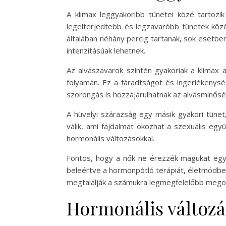
A klimax leggyakoribb tünetei közé tartozik
legelterjedtebb és legzavaróbb tünetek közé
általában néhány percig tartanak, sok esetbe
intenzitásúak lehetnek.
Az alvászavarok szintén gyakoriak a klimax 
folyamán. Ez a fáradtságot és ingerlékenysé
szorongás is hozzájárulhatnak az alvásminős
A hüvelyi szárazság egy másik gyakori tünet
válik, ami fájdalmat okozhat a szexuális együ
hormonális változásokkal.
Fontos, hogy a nők ne érezzék magukat egyed
beleértve a hormonpótló terápiát, életmódbel
megtalálják a számukra legmegfelelőbb mego
Hormonális változá