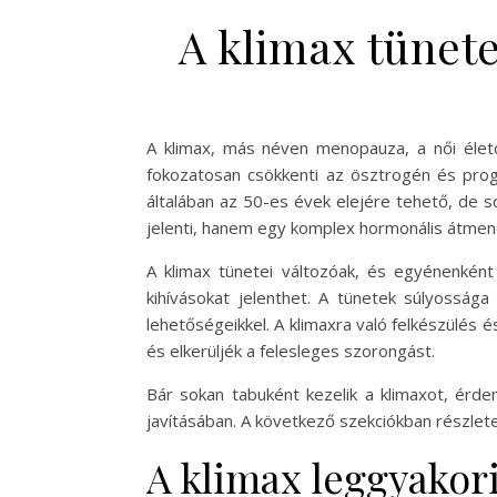
A klimax tünete
A klimax, más néven menopauza, a női életc
fokozatosan csökkenti az ösztrogén és proges
általában az 50-es évek elejére tehető, de 
jelenti, hanem egy komplex hormonális átmen
A klimax tünetei változóak, és egyénenkén
kihívásokat jelenthet. A tünetek súlyossága
lehetőségeikkel. A klimaxra való felkészülés
és elkerüljék a felesleges szorongást.
Bár sokan tabuként kezelik a klimaxot, érde
javításában. A következő szekciókban részlet
A klimax leggyakor