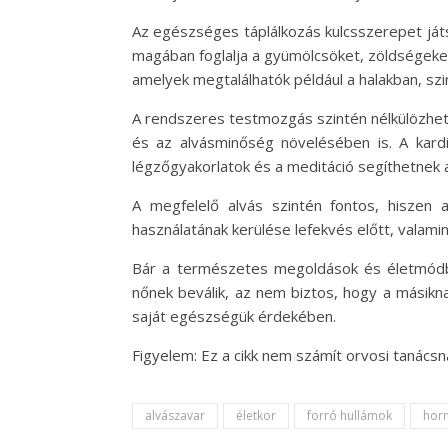
Az egészséges táplálkozás kulcsszerepet ját
magában foglalja a gyümölcsöket, zöldségeket,
amelyek megtalálhatók például a halakban, sz
A rendszeres testmozgás szintén nélkülözhetet
és az alvásminőség növelésében is. A kardi
légzőgyakorlatok és a meditáció segíthetnek 
A megfelelő alvás szintén fontos, hiszen a
használatának kerülése lefekvés előtt, valami
Bár a természetes megoldások és életmódbel
nőnek beválik, az nem biztos, hogy a másikn
saját egészségük érdekében.
Figyelem: Ez a cikk nem számít orvosi tanács
alvászavar
életkor
forró hullámok
hor