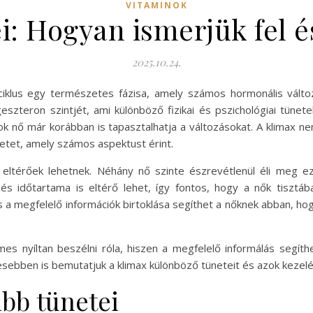
VITAMINOK
i: Hogyan ismerjük fel é
2025.10.24.
iklus egy természetes fázisa, amely számos hormonális változ
zteron szintjét, ami különböző fizikai és pszichológiai tünete
sok nő már korábban is tapasztalhatja a változásokat. A klimax 
etet, amely számos aspektust érint.
t eltérőek lehetnek. Néhány nő szinte észrevétlenül éli meg 
 és időtartama is eltérő lehet, így fontos, hogy a nők tisztá
 és a megfelelő információk birtoklása segíthet a nőknek abban, 
mes nyíltan beszélni róla, hiszen a megfelelő informálás segí
esebben is bemutatjuk a klimax különböző tüneteit és azok kezel
ibb tünetei