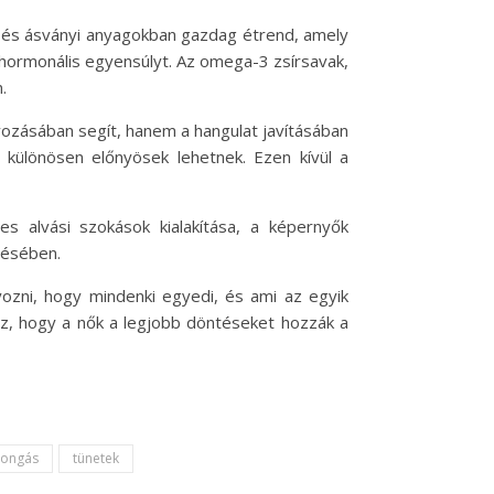
n és ásványi anyagokban gazdag étrend, amely
a hormonális egyensúlyt. Az omega-3 zsírsavak,
.
lyozásában segít, hanem a hangulat javításában
 különösen előnyösek lehetnek. Ezen kívül a
es alvási szokások kialakítása, a képernyők
résében.
ozni, hogy mindenki egyedi, és ami az egyik
oz, hogy a nők a legjobb döntéseket hozzák a
rongás
tünetek