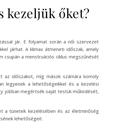
s kezeljük őket?
ással jár. E folyamat során a női szervezet
kkel járhat. A klimax átmeneti időszak, amely
nem csupán a menstruációs ciklus megszűnését
ezt az időszakot, míg mások számára komoly
ban legyenek a lehetőségeikkel és a kezelési
hogy jobban megértsék saját testük működését,
thet a tünetek kezelésében és az életminőség
ésének lehetőségeit.