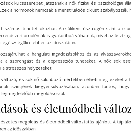
zások kulcsszerepet játszanak a nők fizikai és pszichológiai á
 Ezek a hormonok nemcsak a menstruációs ciklust szabályozzák, h
tt számos tünetet okozhat. A csökkent ösztrogén szint a cso
 érrendszeri problémák is gyakoribbá válhatnak, mivel az ösztro
eri egészségükre ebben az időszakban.
ozzájárulhat a hangulati ingadozásokhoz és az alvászavarok
ja a szorongást és a depressziós tüneteket. A nők sok esetb
i a stresszes helyzeteket.
változó, és sok nő különböző mértékben élheti meg ezeket a tü
onok szintjének kiegyensúlyozásában, azonban fontos, hogy
 a legmegfelelőbb megoldásokról.
ások és életmódbeli változ
észetes megoldás és életmódbeli változtatás ajánlott. A táplál
ben az időszakban.