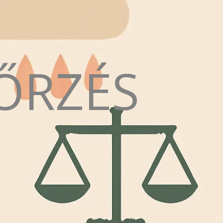
ŐRZÉS
N