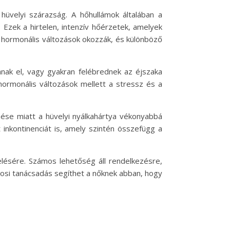
 hüvelyi szárazság. A hőhullámok általában a
Ezek a hirtelen, intenzív hőérzetek, amelyek
a hormonális változások okozzák, és különböző
anak el, vagy gyakran felébrednek az éjszaka
hormonális változások mellett a stressz és a
nése miatt a hüvelyi nyálkahártya vékonyabbá
t inkontinenciát is, amely szintén összefügg a
elésére. Számos lehetőség áll rendelkezésre,
vosi tanácsadás segíthet a nőknek abban, hogy