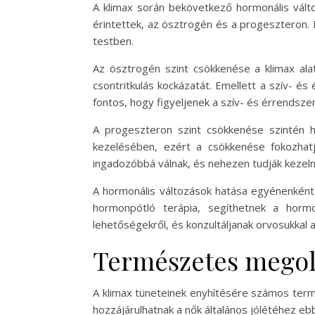
A klimax során bekövetkező hormonális válto
érintettek, az ösztrogén és a progeszteron.
testben.
Az ösztrogén szint csökkenése a klimax ala
csontritkulás kockázatát. Emellett a szív- és
fontos, hogy figyeljenek a szív- és érrendsz
A progeszteron szint csökkenése szintén h
kezelésében, ezért a csökkenése fokozhat
ingadozóbbá válnak, és nehezen tudják kezeln
A hormonális változások hatása egyénenként 
hormonpótló terápia, segíthetnek a horm
lehetőségekről, és konzultáljanak orvosukkal
Természetes megold
A klimax tüneteinek enyhítésére számos term
hozzájárulhatnak a nők általános jólétéhez eb