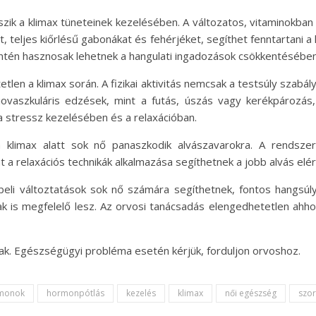
szik a klimax tüneteinek kezelésében. A változatos, vitaminokba
 teljes kiőrlésű gabonákat és fehérjéket, segíthet fenntartani 
intén hasznosak lehetnek a hangulati ingadozások csökkentésében
len a klimax során. A fizikai aktivitás nemcsak a testsúly szabá
ovaszkuláris edzések, mint a futás, úszás vagy kerékpározás,
a stressz kezelésében és a relaxációban.
 klimax alatt sok nő panaszkodik alvászavarokra. A rendszer
nt a relaxációs technikák alkalmazása segíthetnek a jobb alvás elé
i változtatások sok nő számára segíthetnek, fontos hangsúly
ak is megfelelő lesz. Az orvosi tanácsadás elengedhetetlen ahh
nak. Egészségügyi probléma esetén kérjük, forduljon orvoshoz.
monok
hormonpótlás
kezelés
klimax
női egészség
szo