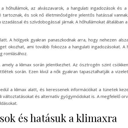
 a hőhullámok, az alvászavarok, a hangulati ingadozások és a
 tartoznak, és sok nő életminőségére jelentős hatással vannak. 
n izzadással és szívdobogással járnak. A hőhullámokat általában 
alatt. A hölgyek gyakran panaszkodnak arra, hogy nehezen alsz
get okozhat, ami tovább fokozza a hangulati ingadozásokat. A 
ég romlásához.
, amely a klimax során jelentkezhet. Az ösztrogén szint csökke
ttlétek során. Ezen kívül a nők gyakran tapasztalhatják a vizele
ül a klimax alatt, és keressenek információkat a tünetek kez
i változtatásokat és alternatív gyógymódokat is. A megfelelő or
ldásokat.
sok és hatásuk a klimaxra