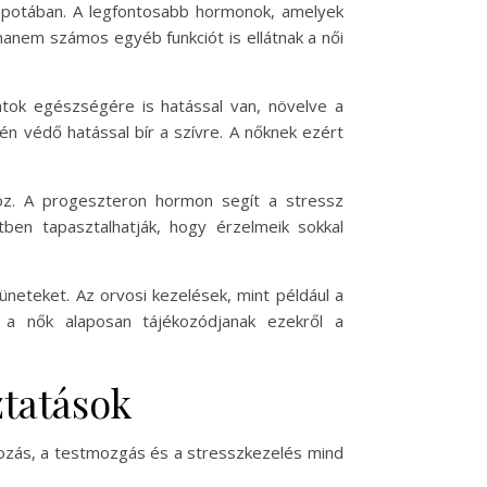
llapotában. A legfontosabb hormonok, amelyek
anem számos egyéb funkciót is ellátnak a női
ntok egészségére is hatással van, növelve a
gén védő hatással bír a szívre. A nőknek ezért
hoz. A progeszteron hormon segít a stressz
en tapasztalhatják, hogy érzelmeik sokkal
neteket. Az orvosi kezelések, mint például a
 a nők alaposan tájékozódjanak ezekről a
tatások
kozás, a testmozgás és a stresszkezelés mind