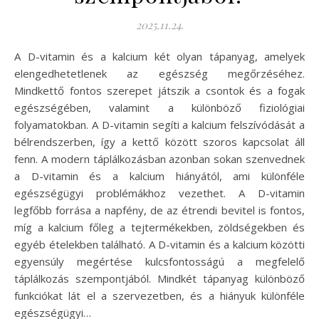
2025.11.24.
A D-vitamin és a kalcium két olyan tápanyag, amelyek
elengedhetetlenek az egészség megőrzéséhez.
Mindkettő fontos szerepet játszik a csontok és a fogak
egészségében, valamint a különböző fiziológiai
folyamatokban. A D-vitamin segíti a kalcium felszívódását a
bélrendszerben, így a kettő között szoros kapcsolat áll
fenn. A modern táplálkozásban azonban sokan szenvednek
a D-vitamin és a kalcium hiányától, ami különféle
egészségügyi problémákhoz vezethet. A D-vitamin
legfőbb forrása a napfény, de az étrendi bevitel is fontos,
míg a kalcium főleg a tejtermékekben, zöldségekben és
egyéb ételekben található. A D-vitamin és a kalcium közötti
egyensúly megértése kulcsfontosságú a megfelelő
táplálkozás szempontjából. Mindkét tápanyag különböző
funkciókat lát el a szervezetben, és a hiányuk különféle
egészségügyi…