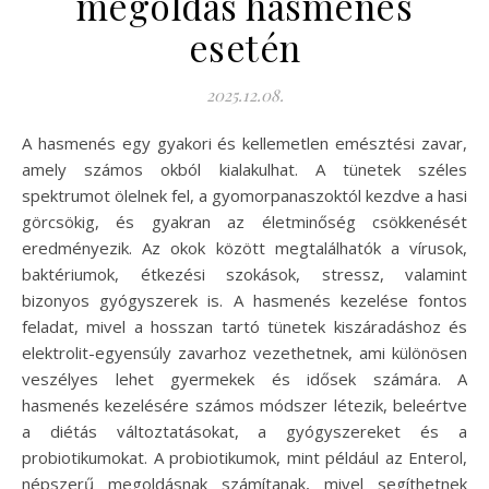
megoldás hasmenés
esetén
2025.12.08.
A hasmenés egy gyakori és kellemetlen emésztési zavar,
amely számos okból kialakulhat. A tünetek széles
spektrumot ölelnek fel, a gyomorpanaszoktól kezdve a hasi
görcsökig, és gyakran az életminőség csökkenését
eredményezik. Az okok között megtalálhatók a vírusok,
baktériumok, étkezési szokások, stressz, valamint
bizonyos gyógyszerek is. A hasmenés kezelése fontos
feladat, mivel a hosszan tartó tünetek kiszáradáshoz és
elektrolit-egyensúly zavarhoz vezethetnek, ami különösen
veszélyes lehet gyermekek és idősek számára. A
hasmenés kezelésére számos módszer létezik, beleértve
a diétás változtatásokat, a gyógyszereket és a
probiotikumokat. A probiotikumok, mint például az Enterol,
népszerű megoldásnak számítanak, mivel segíthetnek