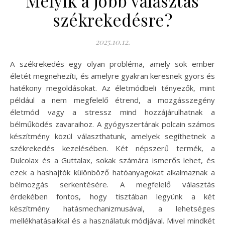
Melyik a jobb választás
székrekedésre?
2025.10.12.
A székrekedés egy olyan probléma, amely sok ember
életét megnehezíti, és amelyre gyakran keresnek gyors és
hatékony megoldásokat. Az életmódbeli tényezők, mint
például a nem megfelelő étrend, a mozgásszegény
életmód vagy a stressz mind hozzájárulhatnak a
bélműködés zavaraihoz. A gyógyszertárak polcain számos
készítmény közül választhatunk, amelyek segíthetnek a
székrekedés kezelésében. Két népszerű termék, a
Dulcolax és a Guttalax, sokak számára ismerős lehet, és
ezek a hashajtók különböző hatóanyagokat alkalmaznak a
bélmozgás serkentésére. A megfelelő választás
érdekében fontos, hogy tisztában legyünk a két
készítmény hatásmechanizmusával, a lehetséges
mellékhatásaikkal és a használatuk módjával. Mivel mindkét