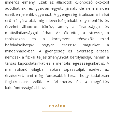
ismerős élmény. Ezek az állapotok különböző okokból
adódhatnak, és gyakran együtt járnak, de nem minden
esetben jelentik ugyanazt. A gyengeség általában a fizikai
erő hiányára utal, míg a levertség inkább egy mentális és
érzelmi állapotot tükröz, amely a fáradtsággal és
motiválatlansággal járhat. Az életvitel, a stressz, a
táplálkozás és a környezeti tényezők mind
befolyásolhatják, hogyan érezzük magunkat a
mindennapokban. A gyengeség és levertség érzése
nemcsak a fizikai teljesítményünket befolyásolja, hanem a
társas kapcsolatainkat és a mentális egészségünket is. A
mai rohanó világban sokan tapasztalják ezeket az
érzéseket, ami még fontosabbá teszi, hogy tudatosan
foglalkozzunk velük. A felismerés és a megértés
kulcsfontosságú ahhoz,…
TOVÁBB