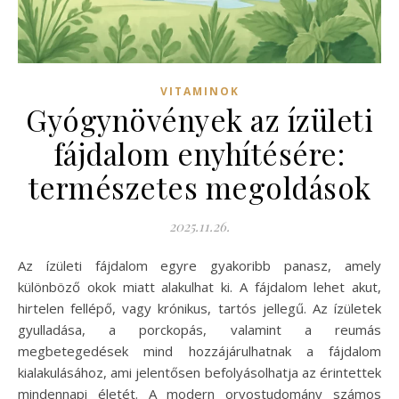
VITAMINOK
Gyógynövények az ízületi
fájdalom enyhítésére:
természetes megoldások
2025.11.26.
Az ízületi fájdalom egyre gyakoribb panasz, amely
különböző okok miatt alakulhat ki. A fájdalom lehet akut,
hirtelen fellépő, vagy krónikus, tartós jellegű. Az ízületek
gyulladása, a porckopás, valamint a reumás
megbetegedések mind hozzájárulhatnak a fájdalom
kialakulásához, ami jelentősen befolyásolhatja az érintettek
mindennapi életét. A modern orvostudomány számos