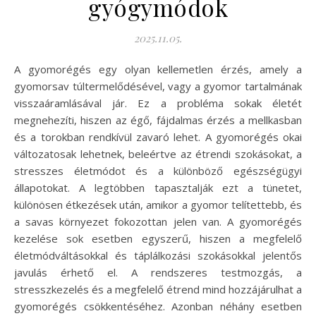
gyógymódok
2025.11.05.
A gyomorégés egy olyan kellemetlen érzés, amely a
gyomorsav túltermelődésével, vagy a gyomor tartalmának
visszaáramlásával jár. Ez a probléma sokak életét
megnehezíti, hiszen az égő, fájdalmas érzés a mellkasban
és a torokban rendkívül zavaró lehet. A gyomorégés okai
változatosak lehetnek, beleértve az étrendi szokásokat, a
stresszes életmódot és a különböző egészségügyi
állapotokat. A legtöbben tapasztalják ezt a tünetet,
különösen étkezések után, amikor a gyomor telítettebb, és
a savas környezet fokozottan jelen van. A gyomorégés
kezelése sok esetben egyszerű, hiszen a megfelelő
életmódváltásokkal és táplálkozási szokásokkal jelentős
javulás érhető el. A rendszeres testmozgás, a
stresszkezelés és a megfelelő étrend mind hozzájárulhat a
gyomorégés csökkentéséhez. Azonban néhány esetben