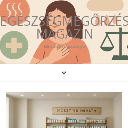
EGÉSZSÉGMEGŐRZÉ
MAGAZIN
Mindent az egészségről