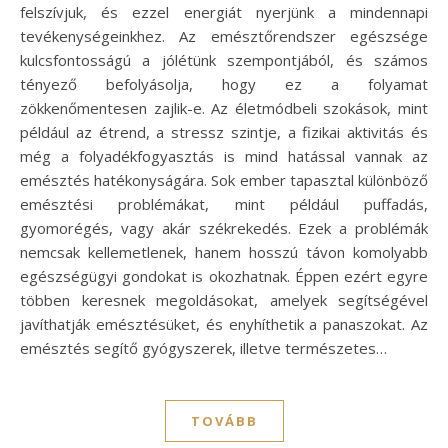
felszívjuk, és ezzel energiát nyerjünk a mindennapi
tevékenységeinkhez. Az emésztőrendszer egészsége
kulcsfontosságú a jólétünk szempontjából, és számos
tényező befolyásolja, hogy ez a folyamat
zökkenőmentesen zajlik-e. Az életmódbeli szokások, mint
például az étrend, a stressz szintje, a fizikai aktivitás és
még a folyadékfogyasztás is mind hatással vannak az
emésztés hatékonyságára. Sok ember tapasztal különböző
emésztési problémákat, mint például puffadás,
gyomorégés, vagy akár székrekedés. Ezek a problémák
nemcsak kellemetlenek, hanem hosszú távon komolyabb
egészségügyi gondokat is okozhatnak. Éppen ezért egyre
többen keresnek megoldásokat, amelyek segítségével
javíthatják emésztésüket, és enyhíthetik a panaszokat. Az
emésztés segítő gyógyszerek, illetve természetes…
TOVÁBB