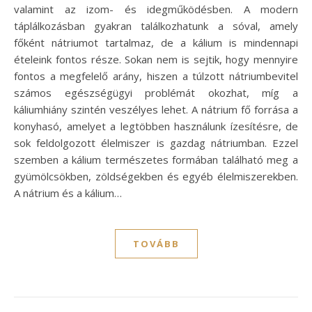
valamint az izom- és idegműködésben. A modern
táplálkozásban gyakran találkozhatunk a sóval, amely
főként nátriumot tartalmaz, de a kálium is mindennapi
ételeink fontos része. Sokan nem is sejtik, hogy mennyire
fontos a megfelelő arány, hiszen a túlzott nátriumbevitel
számos egészségügyi problémát okozhat, míg a
káliumhiány szintén veszélyes lehet. A nátrium fő forrása a
konyhasó, amelyet a legtöbben használunk ízesítésre, de
sok feldolgozott élelmiszer is gazdag nátriumban. Ezzel
szemben a kálium természetes formában található meg a
gyümölcsökben, zöldségekben és egyéb élelmiszerekben.
A nátrium és a kálium…
TOVÁBB