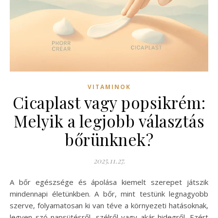
VITAMINOK
Cicaplast vagy popsikrém:
Melyik a legjobb választás
bőrünknek?
2025.11.27.
A bőr egészsége és ápolása kiemelt szerepet játszik
mindennapi életünkben. A bőr, mint testünk legnagyobb
szerve, folyamatosan ki van téve a környezeti hatásoknak,
legyen szó napsütésről, szélről vagy akár hidegről. Ezért