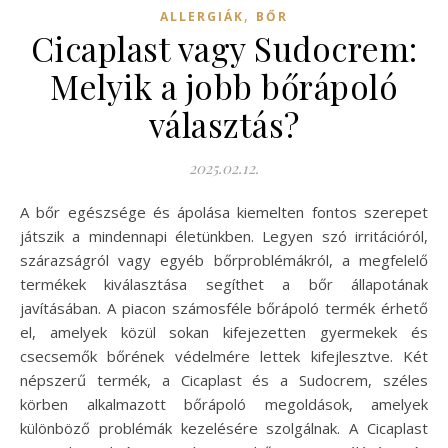
,
ALLERGIÁK
BŐR
Cicaplast vagy Sudocrem:
Melyik a jobb bőrápoló
választás?
2025.02.12.
A bőr egészsége és ápolása kiemelten fontos szerepet
játszik a mindennapi életünkben. Legyen szó irritációról,
szárazságról vagy egyéb bőrproblémákról, a megfelelő
termékek kiválasztása segíthet a bőr állapotának
javításában. A piacon számosféle bőrápoló termék érhető
el, amelyek közül sokan kifejezetten gyermekek és
csecsemők bőrének védelmére lettek kifejlesztve. Két
népszerű termék, a Cicaplast és a Sudocrem, széles
körben alkalmazott bőrápoló megoldások, amelyek
különböző problémák kezelésére szolgálnak. A Cicaplast