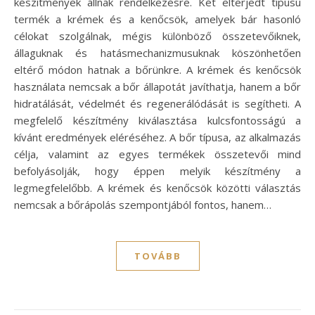
készítmények állnak rendelkezésre. Két elterjedt típusú
termék a krémek és a kenőcsök, amelyek bár hasonló
célokat szolgálnak, mégis különböző összetevőiknek,
állaguknak és hatásmechanizmusuknak köszönhetően
eltérő módon hatnak a bőrünkre. A krémek és kenőcsök
használata nemcsak a bőr állapotát javíthatja, hanem a bőr
hidratálását, védelmét és regenerálódását is segítheti. A
megfelelő készítmény kiválasztása kulcsfontosságú a
kívánt eredmények eléréséhez. A bőr típusa, az alkalmazás
célja, valamint az egyes termékek összetevői mind
befolyásolják, hogy éppen melyik készítmény a
legmegfelelőbb. A krémek és kenőcsök közötti választás
nemcsak a bőrápolás szempontjából fontos, hanem…
TOVÁBB