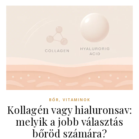
,
BŐR
VITAMINOK
Kollagén vagy hialuronsav:
melyik a jobb választás
bőröd számára?