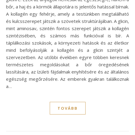
bőr, a haj és a körmök állapotára is jelentős hatással bírnak.
A kollagén egy fehérje, amely a testünkben megtalálható
és kulcsszerepet játszik a szövetek struktúrájában. A glicin,
mint aminosav, szintén fontos szerepet játszik a kollagén
szintézisében, és számos más funkcióval is bír. A
táplálkozási szokások, a környezeti hatások és az életkor
mind befolyásolják a kollagén és a glicin szintjét a
szervezetben. Az utóbbi években egyre többen keresnek
természetes megoldásokat a bőr öregedésének
lassítására, az ízületi fájdalmak enyhítésére és az általános
egészség megőrzésére. Az emberek gyakran találkoznak
a…
TOVÁBB