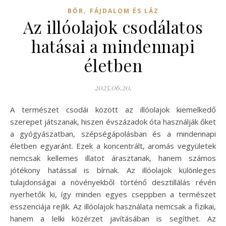
,
BŐR
FÁJDALOM ÉS LÁZ
Az illóolajok csodálatos
hatásai a mindennapi
életben
2025.06.20.
A természet csodái között az illóolajok kiemelkedő
szerepet játszanak, hiszen évszázadok óta használják őket
a gyógyászatban, szépségápolásban és a mindennapi
életben egyaránt. Ezek a koncentrált, aromás vegyületek
nemcsak kellemes illatot árasztanak, hanem számos
jótékony hatással is bírnak. Az illóolajok különleges
tulajdonságai a növényekből történő desztillálás révén
nyerhetők ki, így minden egyes cseppben a természet
esszenciája rejlik. Az illóolajok használata nemcsak a fizikai,
hanem a lelki közérzet javításában is segíthet. Az