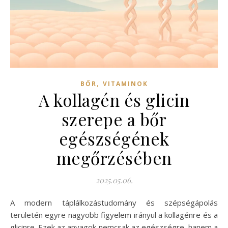
,
BŐR
VITAMINOK
A kollagén és glicin
szerepe a bőr
egészségének
megőrzésében
2025.05.06.
A modern táplálkozástudomány és szépségápolás
területén egyre nagyobb figyelem irányul a kollagénre és a
glicinre. Ezek az anyagok nemcsak az egészségre, hanem a