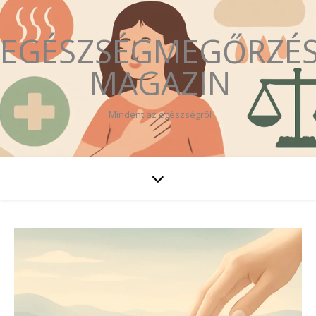
EGÉSZSÉGMEGŐRZÉ
MAGAZIN
Mindent az egészségről