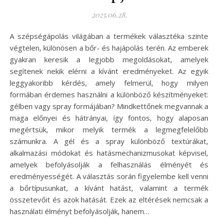
2025.06.28.
A szépségápolás világában a termékek választéka szinte
végtelen, különösen a bőr- és hajápolás terén. Az emberek
gyakran keresik a legjobb megoldásokat, amelyek
segítenek nekik elérni a kívánt eredményeket. Az egyik
leggyakoribb kérdés, amely felmerül, hogy milyen
formában érdemes használni a különböző készítményeket:
gélben vagy spray formájában? Mindkettőnek megvannak a
maga előnyei és hátrányai, így fontos, hogy alaposan
megértsük, mikor melyik termék a legmegfelelőbb
számunkra. A gél és a spray különböző textúrákat,
alkalmazási módokat és hatásmechanizmusokat képvisel,
amelyek befolyásolják a felhasználás élményét és
eredményességét. A választás során figyelembe kell venni
a bőrtípusunkat, a kívánt hatást, valamint a termék
összetevőit és azok hatását. Ezek az eltérések nemcsak a
használati élményt befolyásolják, hanem…