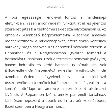
2025.07.26.
A bőr egészsége rendkívül fontos a mindennapi
életünkben, hiszen a bőr védelmi funkciót lát el, és jelentős
szerepet játszik a testhőmérséklet szabályozásában is. Az
emberek különböző bőrproblémákkal küzdenek, amelyek
megnehezíthetik a mindennapokat, ezért sokan keresnek
hatékony megoldásokat. Két népszerű bőrápoló termék, a
Bepanthen és a Neogranormon, gyakran felmerül a
bőrápolási rutinokban. Ezek a termékek nemcsak gyógyító,
hanem hidratáló és védő hatással is bírnak, ami sok
felhasználó számára vonzóvá teszi őket. A választás során
azonban érdemes figyelembe venni a különböző
összetevőket, a termékek hatásmechanizmusát, valamint a
konkrét bőrállapotot, amelyre a termékeket alkalmazni
kívánjuk. A Bepanthen krém, amely pantenolt tartalmaz,
különösen népszerű a sebek és irritált bőr kezelésében.
Ezzel szemben a Neogranormon,…