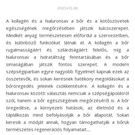
2025.03.19.
A kollagén és a hialuronsav a bőr és a kötőszövetek
egészségének megőrzésében játszik kulcsszerepet.
Mindkét anyag természetesen előfordul a szervezetben,
és különböző funkciókat látnak el. A kollagén a bőr
rugalmasságáért és szilárdságáért felelős, míg a
hialuronsav a hidratáltság fenntartásában és a bőr
simaságában játszik fontos szerepet. A modern
szépségiparban egyre nagyobb figyelmet kapnak ezek az
összetevők, és sokan keresnek hatékony megoldásokat a
bőröregedés jeleinek csökkentésére. A kollagén és a
hialuronsav közötti választás nemcsak a szépségápolásról
szól, hanem a bőr egészségének megőrzéséről is. A bőr
öregedése, a környezeti hatások, az életmód és a
táplálkozás mind befolyásolják a bőr állapotát. Sokan
keresik a módját annak, hogyan támogathatják a bőrük
természetes regenerációs folyamatait.…