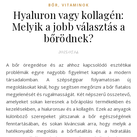
,
BŐR
VITAMINOK
Hyaluron vagy kollagén:
Melyik a jobb választás a
bőrödnek?
2025.07.14.
A bőr öregedése és az ahhoz kapcsolódó esztétikai
problémák egyre nagyobb figyelmet kapnak a modern
társadalomban. A szépségipar folyamatosan új
megoldásokat kínál, hogy segítsen megőrizni a bőr fiatalos
megjelenését és rugalmasságát. Két népszerű összetevő,
amelyeket sokan keresnek a bőrápolási termékekben és
kezelésekben, a hialuronsav és a kollagén. Ezek az anyagok
különböző szerepeket játszanak a bőr egészségének
fenntartásában, és sokan kíváncsiak arra, hogy melyik a
hatékonyabb megoldás a bőrfiatalítás és a hidratálás