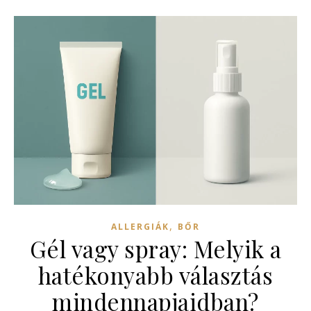
,
ALLERGIÁK
BŐR
Gél vagy spray: Melyik a
hatékonyabb választás
mindennapjaidban?