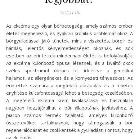
2025.11.16.
Az ekcéma egy olyan bőrbetegség, amely számos ember
életét megnehezíti, és gyakran krónikus problémát okoz. A
bőrgyulladással járó tünetek, mint a viszketés, bőrpír és
hámlás, jelentős kényelmetlenséget okoznak, és sok
esetben az érintettek mindennapi életét is befolyásolják.
Az ekcéma különböző típusai léteznek, és a kiváltó okok
széles spektrumot ölelnek fel, ideértve a genetikai
hajlamot, az allergéneket és a környezeti tényezőket. Az
érintettek számára a megfelelő bőrápolás és a tünetek
enyhítése kulcsfontosságú lehet a betegség kezelésében.
A megfelelő ekcéma krém kiválasztása és használata
nagyban hozzájárulhat a bőr állapotának javításához. A
piacon számos termék található, amelyek különböző
összetevőket tartalmaznak, hogy támogassák a bőr
regenerálódását és csökkentsék a gyulladást. Fontos, hogy
az ekcémás…