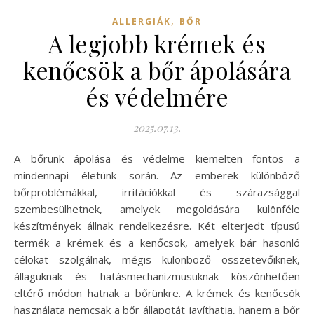
,
ALLERGIÁK
BŐR
A legjobb krémek és
kenőcsök a bőr ápolására
és védelmére
2025.07.13.
A bőrünk ápolása és védelme kiemelten fontos a
mindennapi életünk során. Az emberek különböző
bőrproblémákkal, irritációkkal és szárazsággal
szembesülhetnek, amelyek megoldására különféle
készítmények állnak rendelkezésre. Két elterjedt típusú
termék a krémek és a kenőcsök, amelyek bár hasonló
célokat szolgálnak, mégis különböző összetevőiknek,
állaguknak és hatásmechanizmusuknak köszönhetően
eltérő módon hatnak a bőrünkre. A krémek és kenőcsök
használata nemcsak a bőr állapotát javíthatja, hanem a bőr