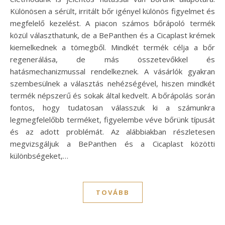
Különösen a sérült, irritált bőr igényel különös figyelmet és
megfelelő kezelést. A piacon számos bőrápoló termék
közül választhatunk, de a BePanthen és a Cicaplast krémek
kiemelkednek a tömegből. Mindkét termék célja a bőr
regenerálása, de más összetevőkkel és
hatásmechanizmussal rendelkeznek. A vásárlók gyakran
szembesülnek a választás nehézségével, hiszen mindkét
termék népszerű és sokak által kedvelt. A bőrápolás során
fontos, hogy tudatosan válasszuk ki a számunkra
legmegfelelőbb terméket, figyelembe véve bőrünk típusát
és az adott problémát. Az alábbiakban részletesen
megvizsgáljuk a BePanthen és a Cicaplast közötti
különbségeket,…
TOVÁBB