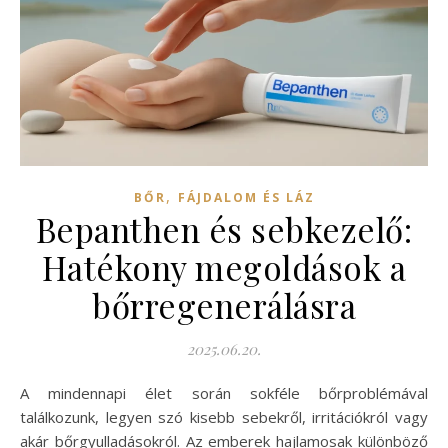
,
BŐR
FÁJDALOM ÉS LÁZ
Bepanthen és sebkezelő:
Hatékony megoldások a
bőrregenerálásra
2025.06.20.
A mindennapi élet során sokféle bőrproblémával
találkozunk, legyen szó kisebb sebekről, irritációkról vagy
akár bőrgyulladásokról. Az emberek hajlamosak különböző