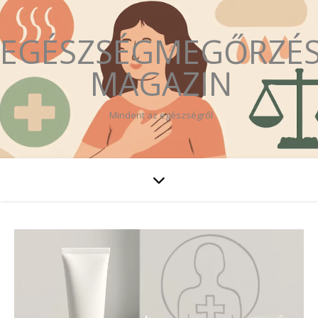
EGÉSZSÉGMEGŐRZÉ
MAGAZIN
Mindent az egészségről