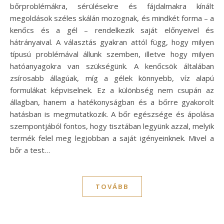
bőrproblémákra, sérülésekre és fájdalmakra kínált
megoldások széles skálán mozognak, és mindkét forma – a
kenőcs és a gél – rendelkezik saját előnyeivel és
hátrányaival. A választás gyakran attól függ, hogy milyen
típusú problémával állunk szemben, illetve hogy milyen
hatóanyagokra van szükségünk. A kenőcsök általában
zsírosabb állagúak, míg a gélek könnyebb, víz alapú
formulákat képviselnek. Ez a különbség nem csupán az
állagban, hanem a hatékonyságban és a bőrre gyakorolt
hatásban is megmutatkozik. A bőr egészsége és ápolása
szempontjából fontos, hogy tisztában legyünk azzal, melyik
termék felel meg legjobban a saját igényeinknek. Mivel a
bőr a test…
TOVÁBB