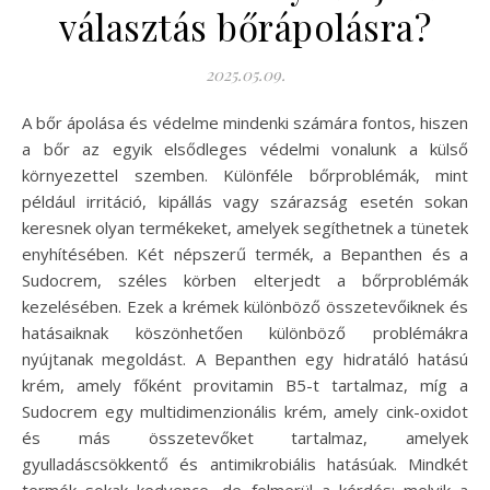
választás bőrápolásra?
2025.05.09.
A bőr ápolása és védelme mindenki számára fontos, hiszen
a bőr az egyik elsődleges védelmi vonalunk a külső
környezettel szemben. Különféle bőrproblémák, mint
például irritáció, kipállás vagy szárazság esetén sokan
keresnek olyan termékeket, amelyek segíthetnek a tünetek
enyhítésében. Két népszerű termék, a Bepanthen és a
Sudocrem, széles körben elterjedt a bőrproblémák
kezelésében. Ezek a krémek különböző összetevőiknek és
hatásaiknak köszönhetően különböző problémákra
nyújtanak megoldást. A Bepanthen egy hidratáló hatású
krém, amely főként provitamin B5-t tartalmaz, míg a
Sudocrem egy multidimenzionális krém, amely cink-oxidot
és más összetevőket tartalmaz, amelyek
gyulladáscsökkentő és antimikrobiális hatásúak. Mindkét
termék sokak kedvence, de felmerül a kérdés: melyik a