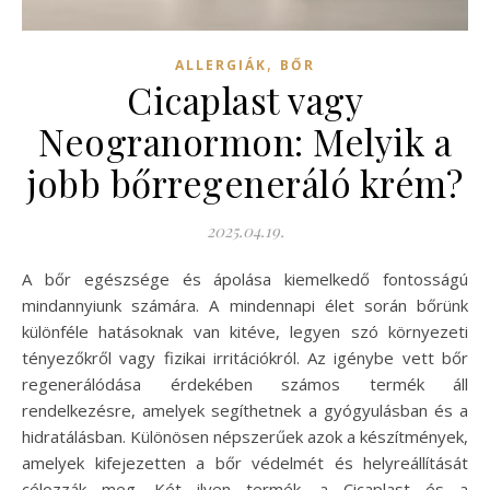
,
ALLERGIÁK
BŐR
Cicaplast vagy
Neogranormon: Melyik a
jobb bőrregeneráló krém?
2025.04.19.
A bőr egészsége és ápolása kiemelkedő fontosságú
mindannyiunk számára. A mindennapi élet során bőrünk
különféle hatásoknak van kitéve, legyen szó környezeti
tényezőkről vagy fizikai irritációkról. Az igénybe vett bőr
regenerálódása érdekében számos termék áll
rendelkezésre, amelyek segíthetnek a gyógyulásban és a
hidratálásban. Különösen népszerűek azok a készítmények,
amelyek kifejezetten a bőr védelmét és helyreállítását
célozzák meg. Két ilyen termék, a Cicaplast és a