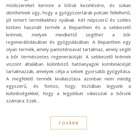
módszereket keresni a bőrük kezelésére, és sokan
dönthetnek úgy, hogy a gyógyszertárak polcain fellelhető,
jól ismert termékekhez nyúlnak. Két népszerű és széles
körben használt termék a Bepanthen és a sebkezelő
krémek, melyek mindkettő segíthet a bőr
regenerálódásában és gyógyulásában. A Bepanthen egy
olyan termék, amely pantoténsavat tartalmaz, amely segíti
a bőr természetes regenerációját. A sebkezelő krémek
viszont általában különböző hatóanyagok kombinációját
tartalmazzák, amelyek célja a sebek gyorsabb gyógyítása.
A megfelelő termék kiválasztása azonban nem mindig
egyszerű, és fontos, hogy tisztában legyünk a
különbségekkel, hogy a legjobbat válasszuk a bőrünk
számára. Ezek…
TOVÁBB