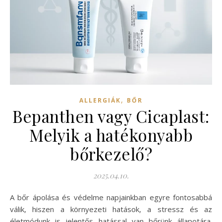
,
ALLERGIÁK
BŐR
Bepanthen vagy Cicaplast:
Melyik a hatékonyabb
bőrkezelő?
2025.04.10.
A bőr ápolása és védelme napjainkban egyre fontosabbá
válik, hiszen a környezeti hatások, a stressz és az
életmódunk is jelentős hatással van bőrünk állapotára.