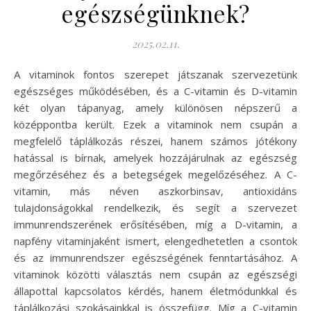
egészségünknek?
2025.02.11.
A vitaminok fontos szerepet játszanak szervezetünk
egészséges működésében, és a C-vitamin és D-vitamin
két olyan tápanyag, amely különösen népszerű a
középpontba került. Ezek a vitaminok nem csupán a
megfelelő táplálkozás részei, hanem számos jótékony
hatással is bírnak, amelyek hozzájárulnak az egészség
megőrzéséhez és a betegségek megelőzéséhez. A C-
vitamin, más néven aszkorbinsav, antioxidáns
tulajdonságokkal rendelkezik, és segít a szervezet
immunrendszerének erősítésében, míg a D-vitamin, a
napfény vitaminjaként ismert, elengedhetetlen a csontok
és az immunrendszer egészségének fenntartásához. A
vitaminok közötti választás nem csupán az egészségi
állapottal kapcsolatos kérdés, hanem életmódunkkal és
táplálkozási szokásainkkal is összefügg. Míg a C-vitamin