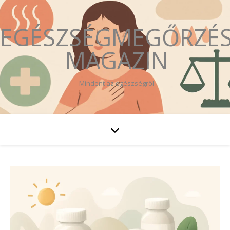
EGÉSZSÉGMEGŐRZÉ
MAGAZIN
Mindent az egészségről