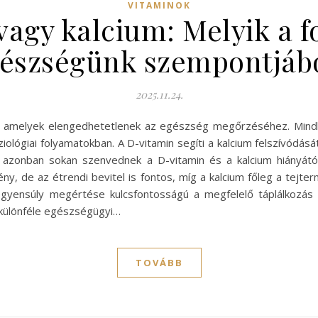
VITAMINOK
vagy kalcium: Melyik a f
észségünk szempontjáb
2025.11.24.
g, amelyek elengedhetetlenek az egészség megőrzéséhez. Mindk
ológiai folyamatokban. A D-vitamin segíti a kalcium felszívódás
n azonban sokan szenvednek a D-vitamin és a kalcium hiányát
ény, de az étrendi bevitel is fontos, míg a kalcium főleg a te
i egyensúly megértése kulcsfontosságú a megfelelő táplálkozá
k különféle egészségügyi…
TOVÁBB