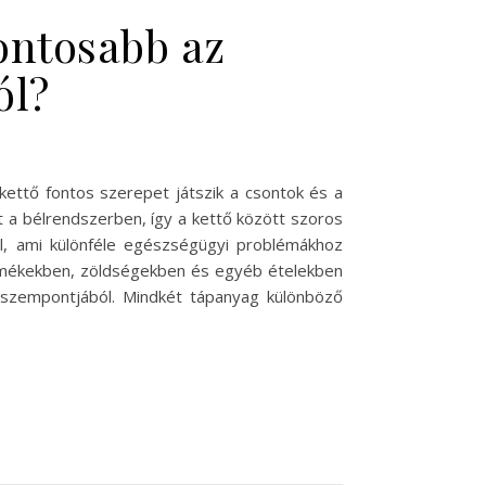
ontosabb az
ól?
ettő fontos szerepet játszik a csontok és a
át a bélrendszerben, így a kettő között szoros
ól, ami különféle egészségügyi problémákhoz
jtermékekben, zöldségekben és egyéb ételekben
s szempontjából. Mindkét tápanyag különböző