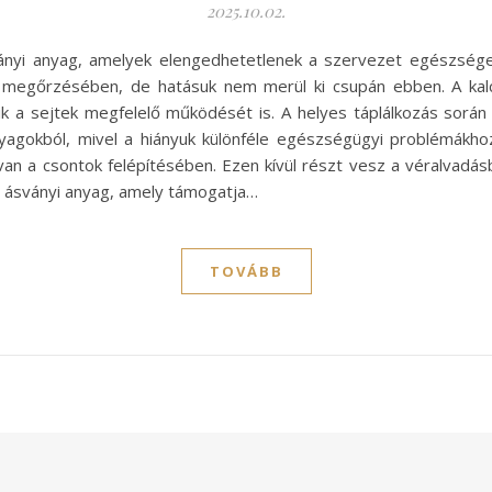
2025.10.02.
ványi anyag, amelyek elengedhetetlenek a szervezet egészség
k megőrzésében, de hatásuk nem merül ki csupán ebben. A kal
ik a sejtek megfelelő működését is. A helyes táplálkozás során 
agokból, mivel a hiányuk különféle egészségügyi problémákhoz
van a csontok felépítésében. Ezen kívül részt vesz a véralvad
 ásványi anyag, amely támogatja…
TOVÁBB