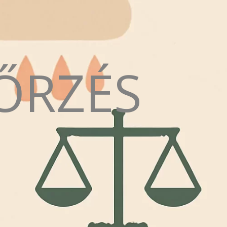
ŐRZÉS
N