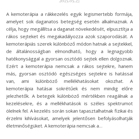
2025.05.27.
A kemoterápia a rákkezelés egyik legismertebb formája,
amelyet sok daganatos betegség esetén alkalmaznak. A
célja, hogy megállítsa a daganat növekedését, elpusztítja a
rákos sejteket és megakadályozza azok szaporodását. A
kemoterápiás szerek különböző módon hatnak a sejtekkel,
de általánosságban elmondható, hogy a legnagyobb
hatékonysággal a gyorsan osztódó sejtek ellen dolgoznak.
Ezért a kemoterápia nemcsak a rákos sejtekre, hanem
más, gyorsan osztódó egészséges sejtekre is hatással
van, ami különböző mellékhatásokat okozhat. A
kemoterápia hatásai sokrétűek és nem mindig előre
jelezhetők. A betegek különböző mértékben reagálnak a
kezelésekre, és a mellékhatások is széles spektrumot
ölelnek fel. A kezelés során sokan tapasztalhatnak fizikai és
érzelmi kihívásokat, amelyek jelentősen befolyásolhatják
életminőségüket. A kemoterápia nemcsak a…