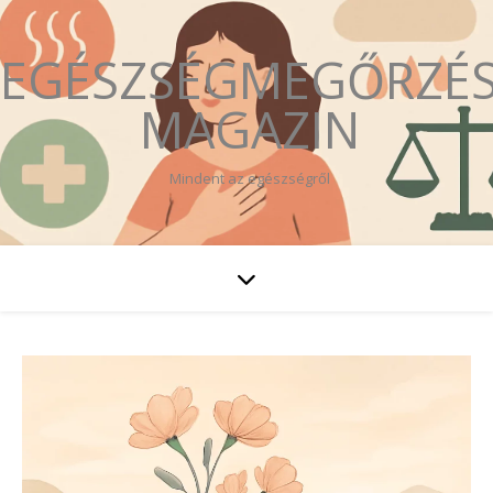
EGÉSZSÉGMEGŐRZÉ
MAGAZIN
Mindent az egészségről