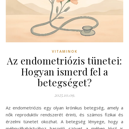
VITAMINOK
Az endometriózis tünetei:
Hogyan ismerd fel a
betegséget?
2025.10.09.
Az endometriózis egy olyan krónikus betegség, amely a
nők reproduktív rendszerét érinti, és számos fizikai és
érzelmi tünetet okozhat. A betegség lényege, hogy a
méhnyálkahártyához hasonló szövet a méhen kívül is