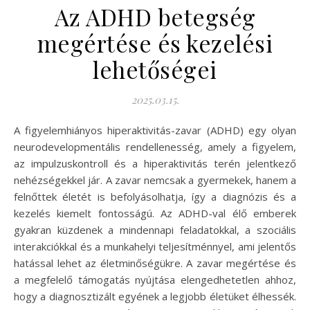
Az ADHD betegség
megértése és kezelési
lehetőségei
2025.03.15.
A figyelemhiányos hiperaktivitás-zavar (ADHD) egy olyan
neurodevelopmentális rendellenesség, amely a figyelem,
az impulzuskontroll és a hiperaktivitás terén jelentkező
nehézségekkel jár. A zavar nemcsak a gyermekek, hanem a
felnőttek életét is befolyásolhatja, így a diagnózis és a
kezelés kiemelt fontosságú. Az ADHD-val élő emberek
gyakran küzdenek a mindennapi feladatokkal, a szociális
interakciókkal és a munkahelyi teljesítménnyel, ami jelentős
hatással lehet az életminőségükre. A zavar megértése és
a megfelelő támogatás nyújtása elengedhetetlen ahhoz,
hogy a diagnosztizált egyének a legjobb életüket élhessék.