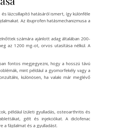
lása
 lázcsillapító hatásáról ismert, így különféle
 fájdalmakat. Az ibuprofen hatásmechanizmusa a
felnőttek számára ajánlott adag általában 200-
eg az 1200 mg-ot, orvos utasítása nélkül. A
nban fontos megjegyezni, hogy a hosszú távú
roblémák, mint például a gyomorfekély vagy a
onzultálni, különösen, ha valaki már meglévő
, például ízületi gyulladás, osteoarthritis és
lettákat, gélt és injekciókat. A diclofenac
 a fájdalmat és a gyulladást.