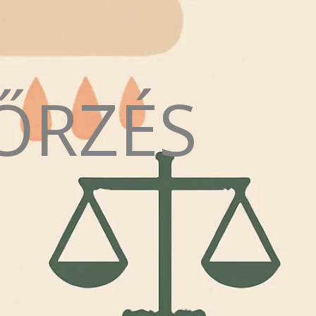
ŐRZÉS
N