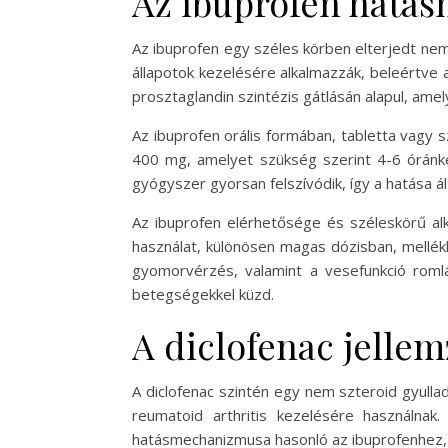
Az ibuprofen hatás
Az ibuprofen egy széles körben elterjedt nem 
állapotok kezelésére alkalmazzák, beleértve a
prosztaglandin szintézis gátlásán alapul, amely
Az ibuprofen orális formában, tabletta vagy s
400 mg, amelyet szükség szerint 4-6 óránké
gyógyszer gyorsan felszívódik, így a hatása ál
Az ibuprofen elérhetősége és széleskörű al
használat, különösen magas dózisban, mellék
gyomorvérzés, valamint a vesefunkció romlás
betegségekkel küzd.
A diclofenac jellem
A diclofenac szintén egy nem szteroid gyullad
reumatoid arthritis kezelésére használnak.
hatásmechanizmusa hasonló az ibuprofenhez, m