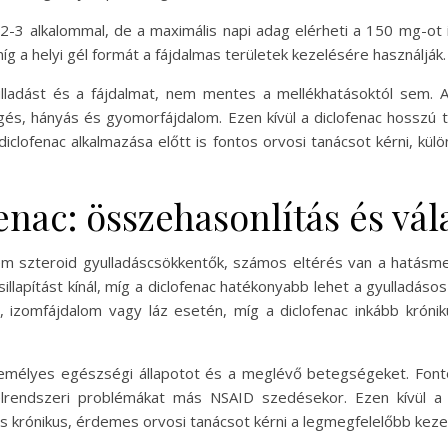
2-3 alkalommal, de a maximális napi adag elérheti a 150 mg-ot is
g a helyi gél formát a fájdalmas területek kezelésére használják.
ulladást és a fájdalmat, nem mentes a mellékhatásoktól sem. A
és, hányás és gyomorfájdalom. Ezen kívül a diclofenac hosszú t
iclofenac alkalmazása előtt is fontos orvosi tanácsot kérni, kü
enac: összehasonlítás és vá
em szteroid gyulladáscsökkentők, számos eltérés van a hatásm
sillapítást kínál, míg a diclofenac hatékonyabb lehet a gyulladáso
ás, izomfájdalom vagy láz esetén, míg a diclofenac inkább króni
zemélyes egészségi állapotot és a meglévő betegségeket. Font
élrendszeri problémákat más NSAID szedésekor. Ezen kívül a 
és krónikus, érdemes orvosi tanácsot kérni a legmegfelelőbb keze