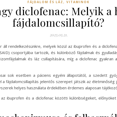
,
FÁJDALOM ÉS LÁZ
VITAMINOK
agy diclofenac: Melyik a
fájdalomcsillapító?
2025.05.21.
 áll rendelkezésünkre, melyek közül az ibuprofen és a diclofen
AID) csoportjába tartozik, és különböző fájdalmak és gyulladá
omfájdalmak és láz csillapítására, míg a diclofenac gyakran al
sai sok esetben a páciens egyéni állapotától, a szedett gyó
 a fájdalomcsillapítás jelentős szerepet játszik az életminőség 
yszerek helyes használata érdekében érdemes alaposan tájékozódn
az ibuprofen és a diclofenac közötti különbségeket, előnyöket