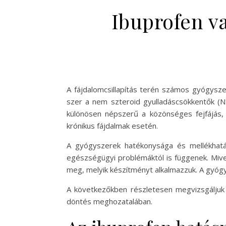
Ibuprofen v
A fájdalomcsillapítás terén számos gyógyszer
szer a nem szteroid gyulladáscsökkentők (NS
különösen népszerű a közönséges fejfájás, iz
krónikus fájdalmak esetén.
A gyógyszerek hatékonysága és mellékhatá
egészségügyi problémáktól is függenek. Mivel
meg, melyik készítményt alkalmazzuk. A gyóg
A következőkben részletesen megvizsgáljuk 
döntés meghozatalában.