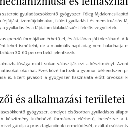
mechanizmusa és felhaszná
szteroid gyulladáscsökkentő gyógyszer. Főleg fájdalomcsillapító és
 fejfájást, izomfájdalmakat, ízületi gyulladást és menstruációs
 a gyulladás és a fájdalom kialakulásáért felelős vegyületek.
zuszpenzió formájában érhető el, és általában jól tolerálható. A 
nt lehet ismételni, de a maximális napi adag nem haladhatja m
talában 30-60 percen belül jelentkezik.
kalmazhatósága miatt sokan választják ezt a készítményt. Azo
hatásokat okozhat. Ezek közé tartozik a gyomor-bélrendszeri p
a is. Ezért javasolt a gyógyszer használata előtt orvossal k
zői és alkalmazási területei
áscsökkentő gyógyszer, amelyet elsősorban gyulladásos állapotok
 A készítmény különböző formákban elérhető, beleértve a tab
ivel gátolja a prosztaglandinok termelődését, ezáltal csökkentve