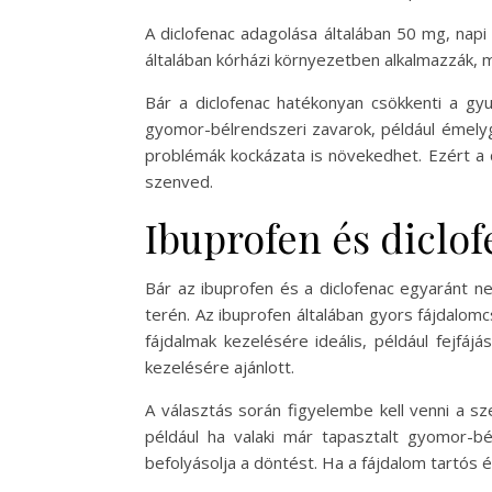
A diclofenac adagolása általában 50 mg, napi 
általában kórházi környezetben alkalmazzák, mí
Bár a diclofenac hatékonyan csökkenti a gy
gyomor-bélrendszeri zavarok, például émelyg
problémák kockázata is növekedhet. Ezért a d
szenved.
Ibuprofen és diclof
Bár az ibuprofen és a diclofenac egyaránt n
terén. Az ibuprofen általában gyors fájdalomc
fájdalmak kezelésére ideális, például fejfáj
kezelésére ajánlott.
A választás során figyelembe kell venni a s
például ha valaki már tapasztalt gyomor-b
befolyásolja a döntést. Ha a fájdalom tartós 