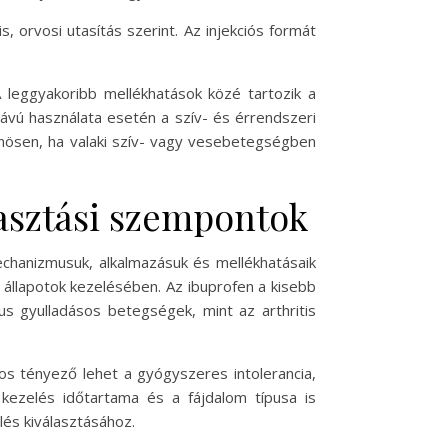
, orvosi utasítás szerint. Az injekciós formát
 leggyakoribb mellékhatások közé tartozik a
ávú használata esetén a szív- és érrendszeri
lönösen, ha valaki szív- vagy vesebetegségben
lasztási szempontok
echanizmusuk, alkalmazásuk és mellékhatásaik
s állapotok kezelésében. Az ibuprofen a kisebb
kus gyulladásos betegségek, mint az arthritis
os tényező lehet a gyógyszeres intolerancia,
kezelés időtartama és a fájdalom típusa is
lés kiválasztásához.