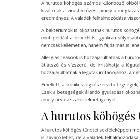
A hurutos köhögés számos különböző okból ki
kiváltó ok a vírusfertőzés, amely a megfázás 
eredményez. A váladék felhalmozódása viszont 
A baktériumok is okozhatnak hurutos köhögést
mint például a bronchitis, gyakran súlyosab
nemcsak kellemetlen, hanem fájdalmas is lehe
Allergiás reakciók is hozzájárulhatnak a hurut
átlátszó és vízszerű, de irritálhatja a légu
hozzájárulhatnak a légutak irritációjához, am
Emellett, a krónikus légzőszervi betegségek,
Ezek a betegségek állandó gyulladást okozna
amely orvosi szakértelmet igényel.
A hurutos köhögés 
A hurutos köhögés tünetei sokféleképpen meg
is zavaró lehet, de a váladék felhalmozódása