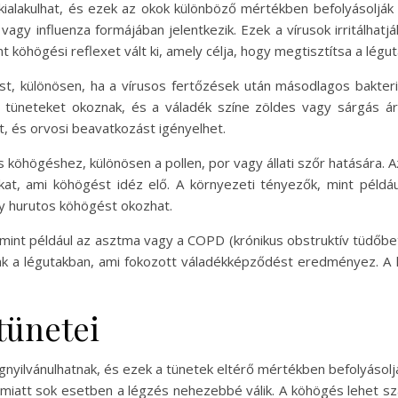
alakulhat, és ezek az okok különböző mértékben befolyásolják 
vagy influenza formájában jelentkezik. Ezek a vírusok irritálhat
köhögési reflexet vált ki, amely célja, hogy megtisztítsa a légut
, különösen, ha a vírusos fertőzések után másodlagos bakteriáli
b tüneteket okoznak, és a váladék színe zöldes vagy sárgás á
t, és orvosi beavatkozást igényelhet.
os köhögéshez, különösen a pollen, por vagy állati szőr hatására. 
takat, ami köhögést idéz elő. A környezeti tényezők, mint péld
ely hurutos köhögést okozhat.
 mint például az asztma vagy a COPD (krónikus obstruktív tüdőbe
k a légutakban, ami fokozott váladékképződést eredményez. A 
tünetei
nyilvánulhatnak, és ezek a tünetek eltérő mértékben befolyásol
 miatt sok esetben a légzés nehezebbé válik. A köhögés lehet sz