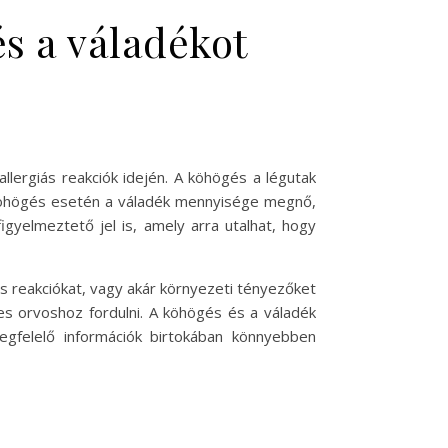
s a váladékot
lergiás reakciók idején. A köhögés a légutak
s köhögés esetén a váladék mennyisége megnő,
yelmeztető jel is, amely arra utalhat, hogy
ás reakciókat, vagy akár környezeti tényezőket
es orvoshoz fordulni. A köhögés és a váladék
gfelelő információk birtokában könnyebben