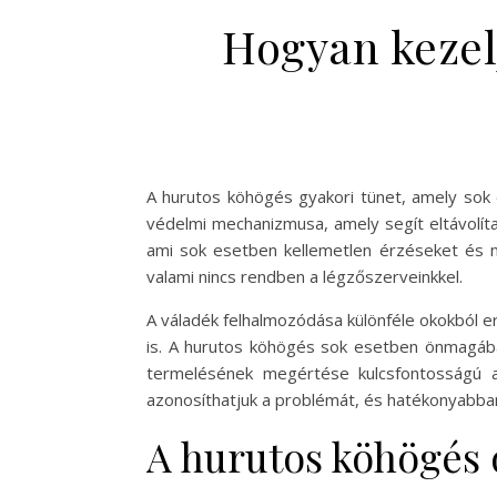
Hogyan kezel
A hurutos köhögés gyakori tünet, amely sok 
védelmi mechanizmusa, amely segít eltávolít
ami sok esetben kellemetlen érzéseket és n
valami nincs rendben a légzőszerveinkkel.
A váladék felhalmozódása különféle okokból er
is. A hurutos köhögés sok esetben önmagában
termelésének megértése kulcsfontosságú a
azonosíthatjuk a problémát, és hatékonyabban
A hurutos köhögés 