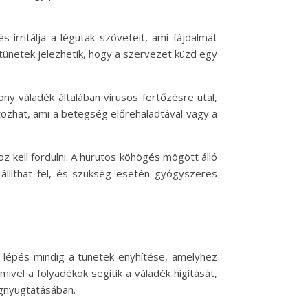
 irritálja a légutak szöveteit, ami fájdalmat
 tünetek jelezhetik, hogy a szervezet küzd egy
ny váladék általában vírusos fertőzésre utal,
ltozhat, ami a betegség előrehaladtával vagy a
z kell fordulni. A hurutos köhögés mögött álló
állíthat fel, és szükség esetén gyógyszeres
ő lépés mindig a tünetek enyhítése, amelyhez
vel a folyadékok segítik a váladék hígítását,
egnyugtatásában.