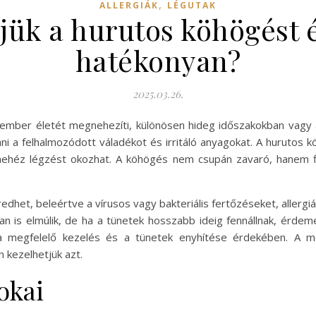
,
ALLERGIÁK
LÉGUTAK
jük a hurutos köhögést é
hatékonyan?
2025.03.26.
ember életét megnehezíti, különösen hideg időszakokban vagy al
ani a felhalmozódott váladékot és irritáló anyagokat. A huruto
ehéz légzést okozhat. A köhögés nem csupán zavaró, hanem fig
edhet, beleértve a vírusos vagy bakteriális fertőzéseket, allergi
 is elmúlik, de ha a tünetek hosszabb ideig fennállnak, érdem
 megfelelő kezelés és a tünetek enyhítése érdekében. A me
 kezelhetjük azt.
okai