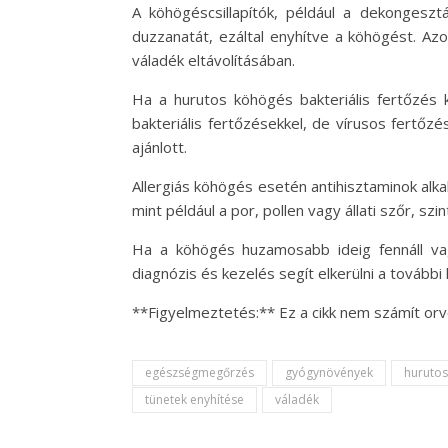
A köhögéscsillapítók, például a dekongeszt
duzzanatát, ezáltal enyhítve a köhögést. A
váladék eltávolításában.
Ha a hurutos köhögés bakteriális fertőzés k
bakteriális fertőzésekkel, de vírusos fertőz
ajánlott.
Allergiás köhögés esetén antihisztaminok alkal
mint például a por, pollen vagy állati szőr, s
Ha a köhögés huzamosabb ideig fennáll vag
diagnózis és kezelés segít elkerülni a további 
**Figyelmeztetés:** Ez a cikk nem számít or
egészségmegőrzés
gyógynövények
huruto
tünetek enyhítése
váladék