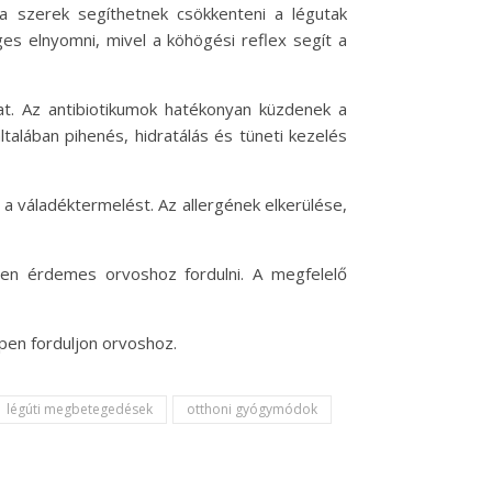
 a szerek segíthetnek csökkenteni a légutak
s elnyomni, mivel a köhögési reflex segít a
hat. Az antibiotikumok hatékonyan küzdenek a
talában pihenés, hidratálás és tüneti kezelés
s a váladéktermelést. Az allergének elkerülése,
pen érdemes orvoshoz fordulni. A megfelelő
pen forduljon orvoshoz.
légúti megbetegedések
otthoni gyógymódok