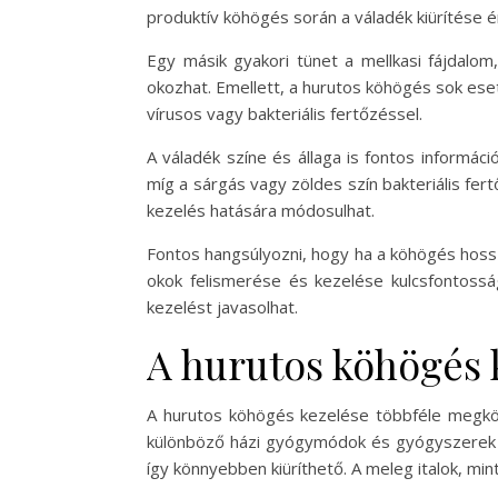
produktív köhögés során a váladék kiürítése é
Egy másik gyakori tünet a mellkasi fájdalom,
okozhat. Emellett, a hurutos köhögés sok eset
vírusos vagy bakteriális fertőzéssel.
A váladék színe és állaga is fontos informác
míg a sárgás vagy zöldes szín bakteriális fer
kezelés hatására módosulhat.
Fontos hangsúlyozni, hogy ha a köhögés hossza
okok felismerése és kezelése kulcsfontossá
kezelést javasolhat.
A hurutos köhögés 
A hurutos köhögés kezelése többféle megköze
különböző házi gyógymódok és gyógyszerek is 
így könnyebben kiüríthető. A meleg italok, mi