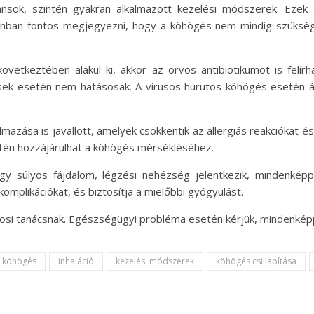
ánsok, szintén gyakran alkalmazott kezelési módszerek. Ezek
zonban fontos megjegyezni, hogy a köhögés nem mindig szüksége
övetkeztében alakul ki, akkor az orvos antibiotikumot is felír
ések esetén nem hatásosak. A vírusos hurutos köhögés esetén ál
mazása is javallott, amelyek csökkentik az allergiás reakciókat é
zintén hozzájárulhat a köhögés mérsékléséhez.
y súlyos fájdalom, légzési nehézség jelentkezik, mindenkép
komplikációkat, és biztosítja a mielőbbi gyógyulást.
vosi tanácsnak. Egészségügyi probléma esetén kérjük, mindenkép
s köhögés
inhaláció
kezelési módszerek
köhögés csillapítása