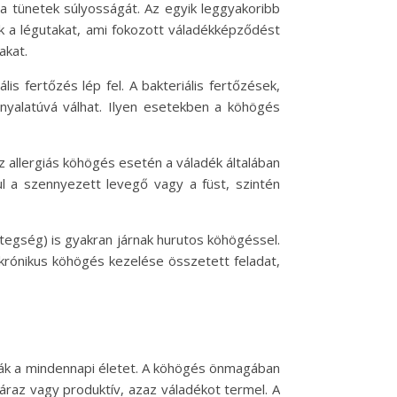
a tünetek súlyosságát. Az egyik leggyakoribb
ják a légutakat, ami fokozott váladékképződést
akat.
s fertőzés lép fel. A bakteriális fertőzések,
rnyalatúvá válhat. Ilyen esetekben a köhögés
Az allergiás köhögés esetén a váladék általában
ául a szennyezett levegő vagy a füst, szintén
tegség) is gyakran járnak hurutos köhögéssel.
krónikus köhögés kezelése összetett feladat,
ják a mindennapi életet. A köhögés önmagában
áraz vagy produktív, azaz váladékot termel. A