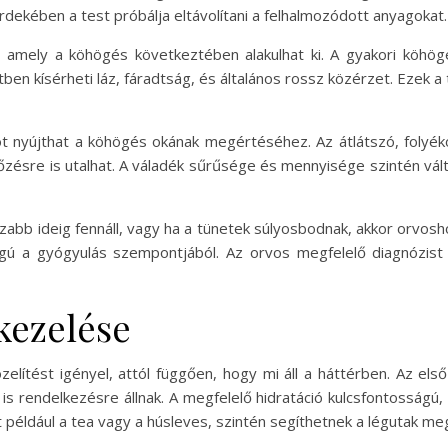
rdekében a test próbálja eltávolítani a felhalmozódott anyagokat.
 amely a köhögés következtében alakulhat ki. A gyakori köhögés
ben kísérheti láz, fáradtság, és általános rossz közérzet. Ezek a
iót nyújthat a köhögés okának megértéséhez. Az átlátszó, folyéko
tőzésre is utalhat. A váladék sűrűsége és mennyisége szintén vá
bb ideig fennáll, vagy ha a tünetek súlyosbodnak, akkor orvosho
gú a gyógyulás szempontjából. Az orvos megfelelő diagnózist 
kezelése
lítést igényel, attól függően, hogy mi áll a háttérben. Az els
rendelkezésre állnak. A megfelelő hidratáció kulcsfontosságú, mi
nt például a tea vagy a húsleves, szintén segíthetnek a légutak m