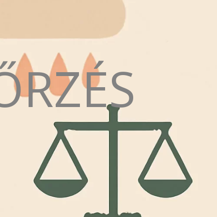
ŐRZÉS
N