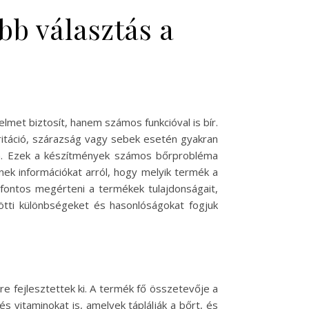
bb választás a
lmet biztosít, hanem számos funkcióval is bír.
ritáció, szárazság vagy sebek esetén gyakran
en. Ezek a készítmények számos bőrprobléma
ek információkat arról, hogy melyik termék a
fontos megérteni a termékek tulajdonságait,
zötti különbségeket és hasonlóságokat fogjuk
re fejlesztettek ki. A termék fő összetevője a
s vitaminokat is, amelyek táplálják a bőrt, és