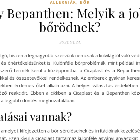
,
ALLERGIÁK
BŐR
y Bepanthen: Melyik a jo
bőrödnek?
2025.05.24.
ú, hiszen a legnagyobb szervünk nemcsak a külvilágtól való véde
és önértékelésünket is. Különféle bőrproblémák, mint például ir
pszerű termék kerül a középpontba: a Cicaplast és a Bepanth
kkal és összetevőkkel rendelkeznek. Az emberek gyakran keresn
ekben érdemes őket alkalmazni. A helyes választás érdekében 
nböző reakcióit. Ebben a cikkben a Cicaplast és a Bepanthen kö
 a legjobb döntés meghozatalában.
atásai vannak?
amelyet kifejezetten a bőr sérüléseinek és irritációinak kezelésé
át. Ezen kívül a Cicaplast tartalmaz különféle ásványi anyagokat é