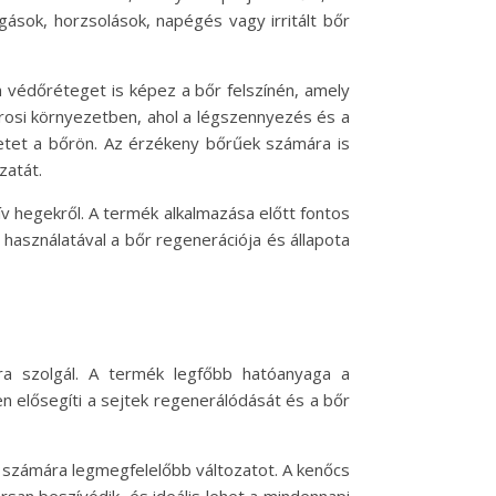
ások, horzsolások, napégés vagy irritált bőr
 védőréteget is képez a bőr felszínén, amely
árosi környezetben, ahol a légszennyezés és a
zetet a bőrön. Az érzékeny bőrűek számára is
zatát.
ív hegekről. A termék alkalmazása előtt fontos
 használatával a bőr regenerációja és állapota
ra szolgál. A termék legfőbb hatóanyaga a
n elősegíti a sejtek regenerálódását és a bőr
a számára legmegfelelőbb változatot. A kenőcs
san beszívódik, és ideális lehet a mindennapi