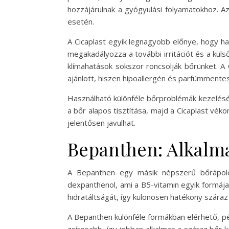
hozzájárulnak a gyógyulási folyamatokhoz. A
esetén.
A Cicaplast egyik legnagyobb előnye, hogy h
megakadályozza a további irritációt és a kül
klímahatások sokszor roncsolják bőrünket. A
ajánlott, hiszen hipoallergén és parfümmentes
Használható különféle bőrproblémák kezelésére
a bőr alapos tisztítása, majd a Cicaplast vék
jelentősen javulhat.
Bepanthen: Alkalma
A Bepanthen egy másik népszerű bőrápoló 
dexpanthenol, ami a B5-vitamin egyik formája
hidratáltságát, így különösen hatékony száraz 
A Bepanthen különféle formákban elérhető, pé
zsírosabb, így jobban alkalmas a száraz bőr 