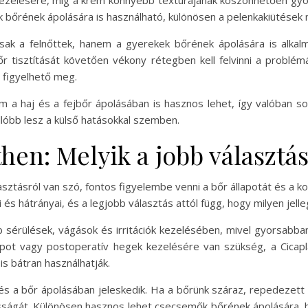
k bőrének ápolására is használható, különösen a pelenkakiütése
k a felnőttek, hanem a gyerekek bőrének ápolására is alkalm
 tisztítását követően vékony rétegben kell felvinni a problém
 figyelhető meg.
 a haj és a fejbőr ápolásában is hasznos lehet, így valóban s
lóbb lesz a külső hatásokkal szemben.
hen: Melyik a jobb választá
asztásról van szó, fontos figyelembe venni a bőr állapotát és a
s hátrányai, és a legjobb választás attól függ, hogy milyen jel
b sérülések, vágások és irritációk kezelésében, mivel gyorsabb
apot vagy postoperatív hegek kezelésére van szükség, a Cicap
is bátran használhatják.
 a bőr ápolásában jeleskedik. Ha a bőrünk száraz, repedezett v
masságát. Különösen hasznos lehet csecsemők bőrének ápolására,