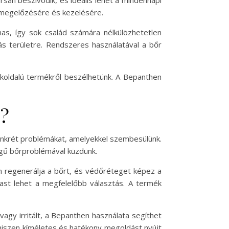
k megelőzésére és kezelésére.
as, így sok család számára nélkülözhetetlen
ás területre. Rendszeres használatával a bőr
okoldalú termékről beszélhetünk. A Bepanthen
s?
 konkrét problémákat, amelyekkel szembesülünk.
legű bőrproblémával küzdünk.
an regenerálja a bőrt, és védőréteget képez a
last lehet a megfelelőbb választás. A termék
agy irritált, a Bepanthen használata segíthet
 hiszen kíméletes és hatékony megoldást nyújt