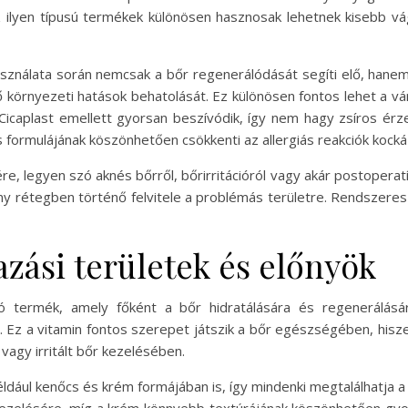
z ilyen típusú termékek különösen hasznosak lehetnek kisebb vág
asználata során nemcsak a bőr regenerálódását segíti elő, hanem
ső környezeti hatások behatolását. Ez különösen fontos lehet a v
 Cicaplast emellett gyorsan beszívódik, így nem hagy zsíros ér
 formulájának köszönhetően csökkenti az allergiás reakciók kocká
, legyen szó aknés bőrről, bőrirritációról vagy akár postoperat
ony rétegben történő felvitele a problémás területre. Rendszeres
zási területek és előnyök
termék, amely főként a bőr hidratálására és regenerálásá
. Ez a vitamin fontos szerepet játszik a bőr egészségében, hisze
vagy irritált bőr kezelésében.
ldául kenőcs és krém formájában is, így mindenki megtalálhatja 
kezelésére, míg a krém könnyebb textúrájának köszönhetően gyor