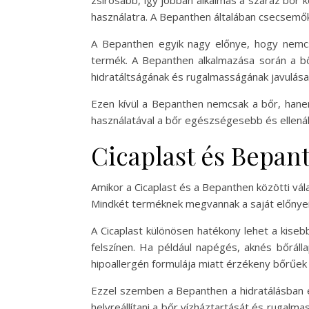
használatra. A Bepanthen általában csecsemő
A Bepanthen egyik nagy előnye, hogy nemcsa
termék. A Bepanthen alkalmazása során a bőr
hidratáltságának és rugalmasságának javulása
Ezen kívül a Bepanthen nemcsak a bőr, hanem
használatával a bőr egészségesebb és ellenál
Cicaplast és Bepant
Amikor a Cicaplast és a Bepanthen közötti vál
Mindkét terméknek megvannak a saját előnyei é
A Cicaplast különösen hatékony lehet a kiseb
felszínen. Ha például napégés, aknés bőráll
hipoallergén formulája miatt érzékeny bőrűek 
Ezzel szemben a Bepanthen a hidratálásban és
helyreállítani a bőr vízháztartását és rugal