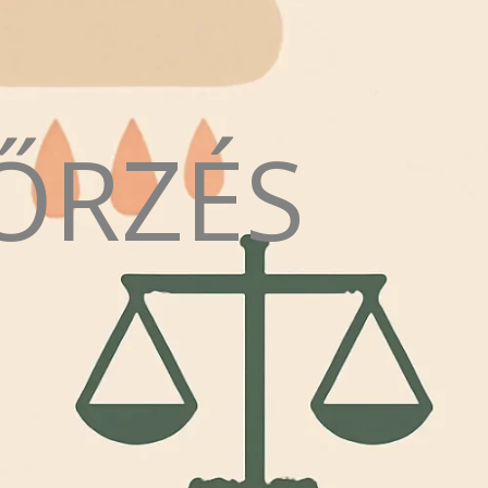
ŐRZÉS
N