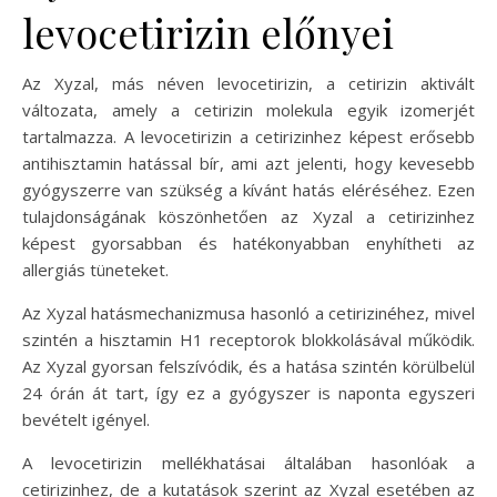
levocetirizin előnyei
Az Xyzal, más néven levocetirizin, a cetirizin aktivált
változata, amely a cetirizin molekula egyik izomerjét
tartalmazza. A levocetirizin a cetirizinhez képest erősebb
antihisztamin hatással bír, ami azt jelenti, hogy kevesebb
gyógyszerre van szükség a kívánt hatás eléréséhez. Ezen
tulajdonságának köszönhetően az Xyzal a cetirizinhez
képest gyorsabban és hatékonyabban enyhítheti az
allergiás tüneteket.
Az Xyzal hatásmechanizmusa hasonló a cetirizinéhez, mivel
szintén a hisztamin H1 receptorok blokkolásával működik.
Az Xyzal gyorsan felszívódik, és a hatása szintén körülbelül
24 órán át tart, így ez a gyógyszer is naponta egyszeri
bevételt igényel.
A levocetirizin mellékhatásai általában hasonlóak a
cetirizinhez, de a kutatások szerint az Xyzal esetében az