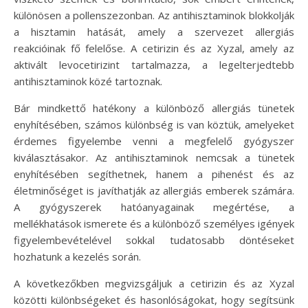
különösen a pollenszezonban. Az antihisztaminok blokkolják
a hisztamin hatását, amely a szervezet allergiás
reakcióinak fő felelőse. A cetirizin és az Xyzal, amely az
aktivált levocetirizint tartalmazza, a legelterjedtebb
antihisztaminok közé tartoznak.
Bár mindkettő hatékony a különböző allergiás tünetek
enyhítésében, számos különbség is van köztük, amelyeket
érdemes figyelembe venni a megfelelő gyógyszer
kiválasztásakor. Az antihisztaminok nemcsak a tünetek
enyhítésében segíthetnek, hanem a pihenést és az
életminőséget is javíthatják az allergiás emberek számára.
A gyógyszerek hatóanyagainak megértése, a
mellékhatások ismerete és a különböző személyes igények
figyelembevételével sokkal tudatosabb döntéseket
hozhatunk a kezelés során.
A következőkben megvizsgáljuk a cetirizin és az Xyzal
közötti különbségeket és hasonlóságokat, hogy segítsünk