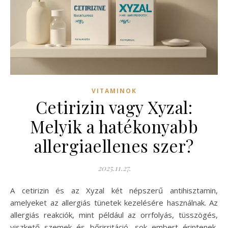
VITAMINOK
Cetirizin vagy Xyzal:
Melyik a hatékonyabb
allergiaellenes szer?
2025.11.27.
A cetirizin és az Xyzal két népszerű antihisztamin,
amelyeket az allergiás tünetek kezelésére használnak. Az
allergiás reakciók, mint például az orrfolyás, tüsszögés,
viszkető szemek és bőrirritáció, sok embert érintenek,