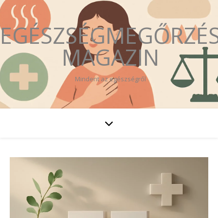
EGÉSZSÉGMEGŐRZÉ
MAGAZIN
Mindent az egészségről