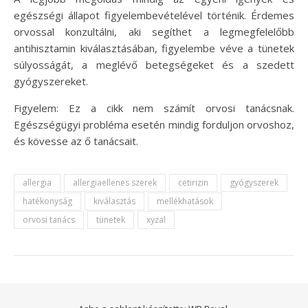
egészségi állapot figyelembevételével történik. Érdemes
orvossal konzultálni, aki segíthet a legmegfelelőbb
antihisztamin kiválasztásában, figyelembe véve a tünetek
súlyosságát, a meglévő betegségeket és a szedett
gyógyszereket.
Figyelem: Ez a cikk nem számít orvosi tanácsnak.
Egészségügyi probléma esetén mindig forduljon orvoshoz,
és kövesse az ő tanácsait.
allergia
allergiaellenes szerek
cetirizin
gyógyszerek
hatékonyság
kiválasztás
mellékhatások
orvosi tanács
tünetek
xyzal