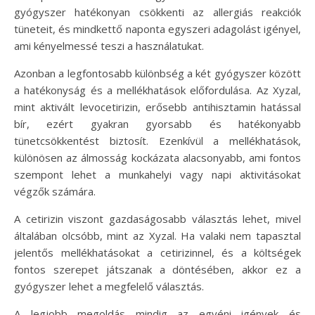
gyógyszer hatékonyan csökkenti az allergiás reakciók
tüneteit, és mindkettő naponta egyszeri adagolást igényel,
ami kényelmessé teszi a használatukat.
Azonban a legfontosabb különbség a két gyógyszer között
a hatékonyság és a mellékhatások előfordulása. Az Xyzal,
mint aktivált levocetirizin, erősebb antihisztamin hatással
bír, ezért gyakran gyorsabb és hatékonyabb
tünetcsökkentést biztosít. Ezenkívül a mellékhatások,
különösen az álmosság kockázata alacsonyabb, ami fontos
szempont lehet a munkahelyi vagy napi aktivitásokat
végzők számára.
A cetirizin viszont gazdaságosabb választás lehet, mivel
általában olcsóbb, mint az Xyzal. Ha valaki nem tapasztal
jelentős mellékhatásokat a cetirizinnel, és a költségek
fontos szerepet játszanak a döntésében, akkor ez a
gyógyszer lehet a megfelelő választás.
A legjobb megoldás mindig az egyéni igények és