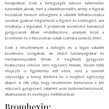
hónapokban. Ezek a betegségek sokszor kellemetlen
tünetekkel járnak, mint a váladéktermelés, amely a légutak
tisztulását hivatott elősegíteni. A váladék felhalmozódása
azonban gyakran megnehezíti a légzést és a köhögést, ami
irritálhatja a légutakat. E problémák kezelésére különböző
gyógyszerek állnak rendelkezésre, amelyek közül a
bromhexin és a Mucosolvan sokak számára ismerős lehet.
Ezek a készítmények a köhögés és a légúti váladék
kezelésére szolgálnak, de eltérő hatóanyagokkal és
mechanizmusokkal bírnak. A megfelelő gyógyszer
kiválasztása sokszor nem egyszerű feladat, hiszen több
tényezőt is figyelembe kell venni, mint a tünetek
súlyossága, a beteg életkora és a meglévő egészségi
állapot. A cikk célja, hogy részletesen bemutassa e két
népszerű gyógyszert, valamint azok hatásmechanizmusát,
alkalmazását és esetleges mellékhatásait.
Bromhexin: