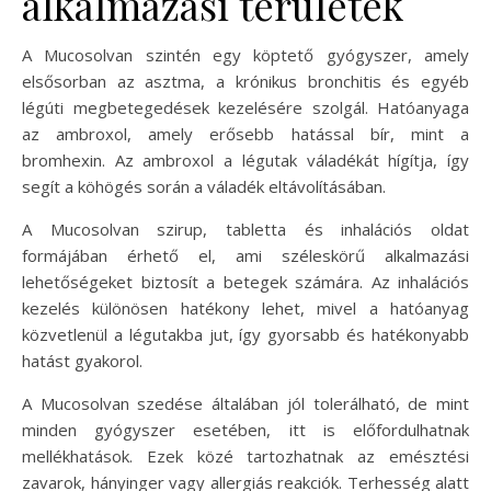
alkalmazási területek
A Mucosolvan szintén egy köptető gyógyszer, amely
elsősorban az asztma, a krónikus bronchitis és egyéb
légúti megbetegedések kezelésére szolgál. Hatóanyaga
az ambroxol, amely erősebb hatással bír, mint a
bromhexin. Az ambroxol a légutak váladékát hígítja, így
segít a köhögés során a váladék eltávolításában.
A Mucosolvan szirup, tabletta és inhalációs oldat
formájában érhető el, ami széleskörű alkalmazási
lehetőségeket biztosít a betegek számára. Az inhalációs
kezelés különösen hatékony lehet, mivel a hatóanyag
közvetlenül a légutakba jut, így gyorsabb és hatékonyabb
hatást gyakorol.
A Mucosolvan szedése általában jól tolerálható, de mint
minden gyógyszer esetében, itt is előfordulhatnak
mellékhatások. Ezek közé tartozhatnak az emésztési
zavarok, hányinger vagy allergiás reakciók. Terhesség alatt