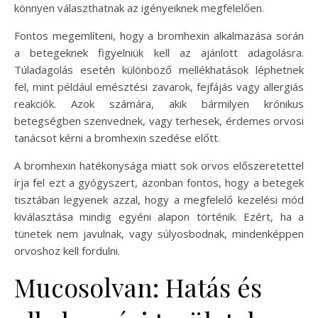
könnyen választhatnak az igényeiknek megfelelően.
Fontos megemlíteni, hogy a bromhexin alkalmazása során
a betegeknek figyelniük kell az ajánlott adagolásra.
Túladagolás esetén különböző mellékhatások léphetnek
fel, mint például emésztési zavarok, fejfájás vagy allergiás
reakciók. Azok számára, akik bármilyen krónikus
betegségben szenvednek, vagy terhesek, érdemes orvosi
tanácsot kérni a bromhexin szedése előtt.
A bromhexin hatékonysága miatt sok orvos előszeretettel
írja fel ezt a gyógyszert, azonban fontos, hogy a betegek
tisztában legyenek azzal, hogy a megfelelő kezelési mód
kiválasztása mindig egyéni alapon történik. Ezért, ha a
tünetek nem javulnak, vagy súlyosbodnak, mindenképpen
orvoshoz kell fordulni.
Mucosolvan: Hatás és