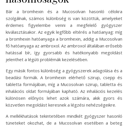
Bár a bromhexin és a Mucosolvan hasonló célokra
szolgálnak, számos különbség is van közöttük, amelyeket
érdemes figyelembe venni a megfelelő gyógyszer
kiválasztásakor. Az egyik legfőbb eltérés a hatóanyag: míg
a bromhexin hatóanyaga a bromhexin, addig a Mucosolvan
fő hatóanyaga az ambroxol. Az ambroxol általában erősebb
hatással bír, így gyorsabb és hatékonyabb megoldást
jelenthet a légúti problémák kezelésében.
Egy másik fontos különbség a gyógyszerek adagolása és a
beadási formák. A bromhexin elérhető szirup, csepp és
tabletta formájában, míg a Mucosolvan szirup, tabletta és
inhalációs oldat formájában kapható. Az inhalációs kezelés
különösen előnyös lehet azok számára, akik gyors és
közvetlen megoldást keresnek a légzési nehézségeikre.
A mellékhatások tekintetében mindkét gyógyszer hasonló
tüneteket okozhat, de a Mucosolvan esetében a beteg