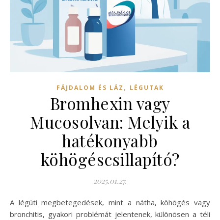
,
FÁJDALOM ÉS LÁZ
LÉGUTAK
Bromhexin vagy
Mucosolvan: Melyik a
hatékonyabb
köhögéscsillapító?
2025.01.27.
A légúti megbetegedések, mint a nátha, köhögés vagy
bronchitis, gyakori problémát jelentenek, különösen a téli