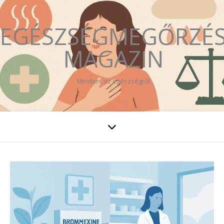
EGÉSZSÉGMEGŐRZÉ
MAGAZIN
Mindent az egészségről