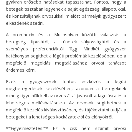
gyakran erősebb hatásokat tapasztalhat. Fontos, hogy a
betegek tisztában legyenek a saját egészségi állapotukkal,
és konzultáljanak orvosukkal, mielőtt bármelyik gyógyszert
elkezdenék szedni.
A bromhexin és a Mucosolvan közötti választás a
betegség típusától, a tünetek súlyosságától és a
személyes preferenciáktól függ. Mindkét gyógyszer
hatékonyan segíthet a légúti problémák kezelésében, de a
megfelelő megoldás megtalálásához orvosi tanácsot
érdemes kérni.
Ezek a gyógyszerek fontos eszközök a légúti
megbetegedések kezelésében, azonban a betegeknek
mindig figyelniük kell az orvos által javasolt adagolásra és a
lehetséges mellékhatásokra. Az orvosok segíthetnek a
megfelelő kezelés kiválasztásában, és tájékoztatni tudják a
betegeket a lehetséges kockázatokról és előnyökről.
**Figyelmeztetés:** Ez a cikk nem számít orvosi