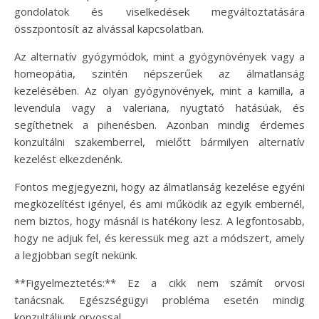
gondolatok és viselkedések megváltoztatására
összpontosít az alvással kapcsolatban.
Az alternatív gyógymódok, mint a gyógynövények vagy a
homeopátia, szintén népszerűek az álmatlanság
kezelésében. Az olyan gyógynövények, mint a kamilla, a
levendula vagy a valeriana, nyugtató hatásúak, és
segíthetnek a pihenésben. Azonban mindig érdemes
konzultálni szakemberrel, mielőtt bármilyen alternatív
kezelést elkezdenénk.
Fontos megjegyezni, hogy az álmatlanság kezelése egyéni
megközelítést igényel, és ami működik az egyik embernél,
nem biztos, hogy másnál is hatékony lesz. A legfontosabb,
hogy ne adjuk fel, és keressük meg azt a módszert, amely
a legjobban segít nekünk.
**Figyelmeztetés:** Ez a cikk nem számít orvosi
tanácsnak. Egészségügyi probléma esetén mindig
konzultáljunk orvossal.