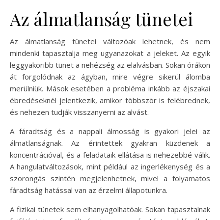
Az álmatlanság tünetei
Az álmatlanság tünetei változóak lehetnek, és nem
mindenki tapasztalja meg ugyanazokat a jeleket. Az egyik
leggyakoribb tünet a nehézség az elalvásban. Sokan órákon
át forgolódnak az ágyban, mire végre sikerül álomba
merülniük. Mások esetében a probléma inkább az éjszakai
ébredéseknél jelentkezik, amikor többször is felébrednek,
és nehezen tudják visszanyerni az alvást.
A fáradtság és a nappali álmosság is gyakori jelei az
álmatlanságnak. Az érintettek gyakran küzdenek a
koncentrációval, és a feladataik ellátása is nehezebbé válik.
A hangulatváltozások, mint például az ingerlékenység és a
szorongás szintén megjelenhetnek, mivel a folyamatos
fáradtság hatással van az érzelmi állapotunkra.
A fizikai tünetek sem elhanyagolhatóak. Sokan tapasztalnak