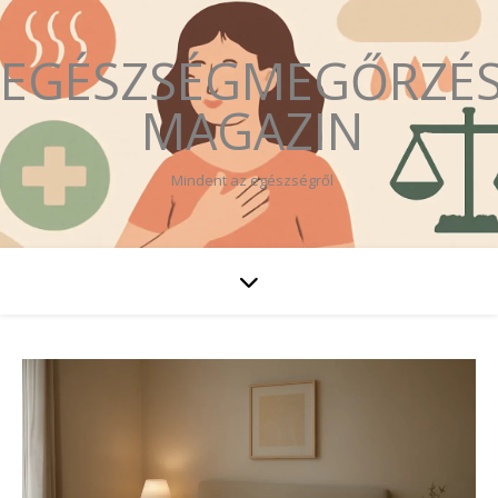
EGÉSZSÉGMEGŐRZÉ
MAGAZIN
Mindent az egészségről