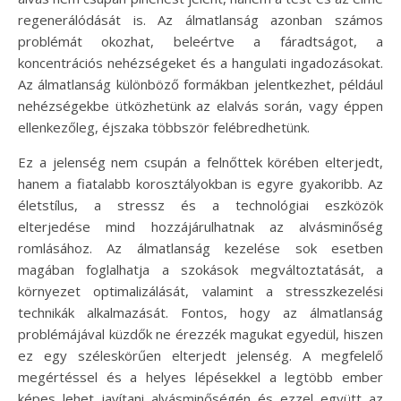
regenerálódását is. Az álmatlanság azonban számos
problémát okozhat, beleértve a fáradtságot, a
koncentrációs nehézségeket és a hangulati ingadozásokat.
Az álmatlanság különböző formákban jelentkezhet, például
nehézségekbe ütközhetünk az elalvás során, vagy éppen
ellenkezőleg, éjszaka többször felébredhetünk.
Ez a jelenség nem csupán a felnőttek körében elterjedt,
hanem a fiatalabb korosztályokban is egyre gyakoribb. Az
életstílus, a stressz és a technológiai eszközök
elterjedése mind hozzájárulhatnak az alvásminőség
romlásához. Az álmatlanság kezelése sok esetben
magában foglalhatja a szokások megváltoztatását, a
környezet optimalizálását, valamint a stresszkezelési
technikák alkalmazását. Fontos, hogy az álmatlanság
problémájával küzdők ne érezzék magukat egyedül, hiszen
ez egy széleskörűen elterjedt jelenség. A megfelelő
megértéssel és a helyes lépésekkel a legtöbb ember
képes lehet javítani alvásminőségén és ezzel együtt az