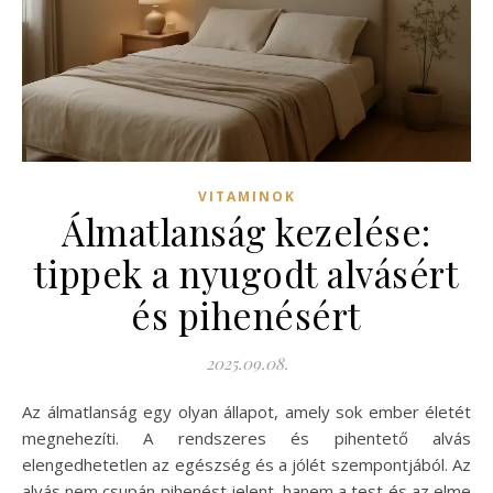
VITAMINOK
Álmatlanság kezelése:
tippek a nyugodt alvásért
és pihenésért
2025.09.08.
Az álmatlanság egy olyan állapot, amely sok ember életét
megnehezíti. A rendszeres és pihentető alvás
elengedhetetlen az egészség és a jólét szempontjából. Az
alvás nem csupán pihenést jelent, hanem a test és az elme