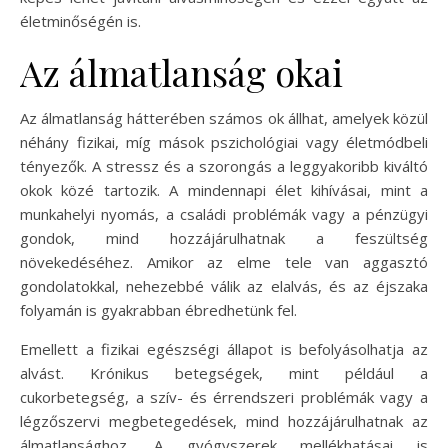
életminőségén is.
Az álmatlanság okai
Az álmatlanság hátterében számos ok állhat, amelyek közül
néhány fizikai, míg mások pszichológiai vagy életmódbeli
tényezők. A stressz és a szorongás a leggyakoribb kiváltó
okok közé tartozik. A mindennapi élet kihívásai, mint a
munkahelyi nyomás, a családi problémák vagy a pénzügyi
gondok, mind hozzájárulhatnak a feszültség
növekedéséhez. Amikor az elme tele van aggasztó
gondolatokkal, nehezebbé válik az elalvás, és az éjszaka
folyamán is gyakrabban ébredhetünk fel.
Emellett a fizikai egészségi állapot is befolyásolhatja az
alvást. Krónikus betegségek, mint például a
cukorbetegség, a szív- és érrendszeri problémák vagy a
légzőszervi megbetegedések, mind hozzájárulhatnak az
álmatlansághoz. A gyógyszerek mellékhatásai is