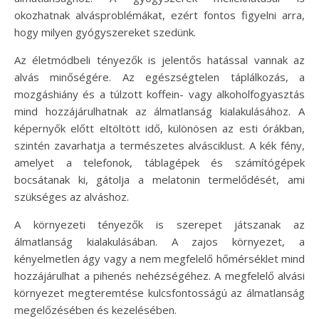
okozhatnak alvásproblémákat, ezért fontos figyelni arra,
hogy milyen gyógyszereket szedünk.
Az életmódbeli tényezők is jelentős hatással vannak az
alvás minőségére. Az egészségtelen táplálkozás, a
mozgáshiány és a túlzott koffein- vagy alkoholfogyasztás
mind hozzájárulhatnak az álmatlanság kialakulásához. A
képernyők előtt eltöltött idő, különösen az esti órákban,
szintén zavarhatja a természetes alvásciklust. A kék fény,
amelyet a telefonok, táblagépek és számítógépek
bocsátanak ki, gátolja a melatonin termelődését, ami
szükséges az alváshoz.
A környezeti tényezők is szerepet játszanak az
álmatlanság kialakulásában. A zajos környezet, a
kényelmetlen ágy vagy a nem megfelelő hőmérséklet mind
hozzájárulhat a pihenés nehézségéhez. A megfelelő alvási
környezet megteremtése kulcsfontosságú az álmatlanság
megelőzésében és kezelésében.