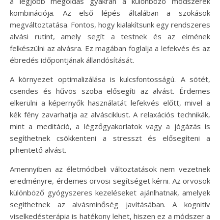
a legjobb megoldás gyakran a különböző módszerek
kombinációja. Az első lépés általában a szokások
megváltoztatása. Fontos, hogy kialakítsunk egy rendszeres
alvási rutint, amely segít a testnek és az elmének
felkészülni az alvásra. Ez magában foglalja a lefekvés és az
ébredés időpontjának állandósítását.
A környezet optimalizálása is kulcsfontosságú. A sötét,
csendes és hűvös szoba elősegíti az alvást. Érdemes
elkerülni a képernyők használatát lefekvés előtt, mivel a
kék fény zavarhatja az alvásciklust. A relaxációs technikák,
mint a meditáció, a légzőgyakorlatok vagy a jógázás is
segíthetnek csökkenteni a stresszt és elősegíteni a
pihentető alvást.
Amennyiben az életmódbeli változtatások nem vezetnek
eredményre, érdemes orvosi segítséget kérni. Az orvosok
különböző gyógyszeres kezeléseket ajánlhatnak, amelyek
segíthetnek az alvásminőség javításában. A kognitív
viselkedésterápia is hatékony lehet, hiszen ez a módszer a