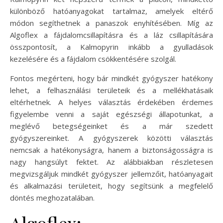
különböző hatóanyagokat tartalmaz, amelyek eltérő
módon segíthetnek a panaszok enyhítésében. Míg az
Algoflex a fájdalomcsillapításra és a láz csillapítására
összpontosít, a Kalmopyrin inkább a gyulladások
kezelésére és a fájdalom csökkentésére szolgál.
Fontos megérteni, hogy bár mindkét gyógyszer hatékony
lehet, a felhasználási területeik és a mellékhatásaik
eltérhetnek. A helyes választás érdekében érdemes
figyelembe venni a saját egészségi állapotunkat, a
meglévő betegségeinket és a már szedett
gyógyszereinket. A gyógyszerek közötti választás
nemcsak a hatékonyságra, hanem a biztonságosságra is
nagy hangsúlyt fektet. Az alábbiakban részletesen
megvizsgáljuk mindkét gyógyszer jellemzőit, hatóanyagait
és alkalmazási területeit, hogy segítsünk a megfelelő
döntés meghozatalában.
Algoflex: