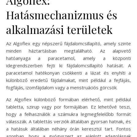
Hatásmechanizmus és
alkalmazási területek
Az Algoflex egy népszerű fájdalomcsillapító, amely szinte
minden háztartásban megtalálható. Az alapvető
hatóanyaga a paracetamol, amely a központi
idegrendszerben fejti ki fájdalomcsillapító hatását. A
paracetamol hatékonyan csökkenti a lázat és enyhíti a
különböző eredetű fájdalmakat, mint például a fejfájás,
fogfájás, izomfájdalom vagy a menstruációs görcsök.
Az Algoflex különböző formában elérhető, mint például
tabletta, szirup vagy por formájában. Ez lehetővé teszi,
hogy a felhasználók a számukra legmegfelelőbb formát
válasszák. A tablettás verziók általában gyorsan hatnak, és
a hatásuk általában néhány órán keresztül tart. Fontos
azonban, hogy a gyógyszert az ajánlott adagolásnak