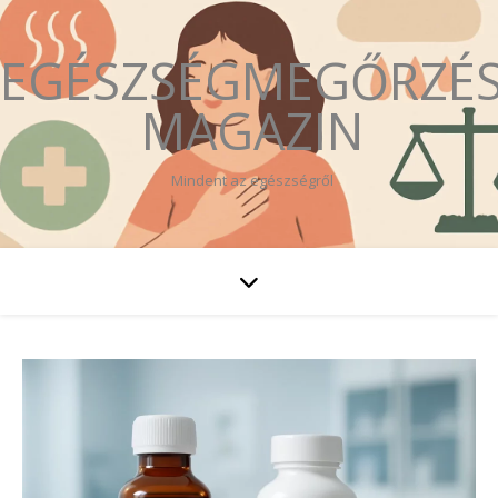
EGÉSZSÉGMEGŐRZÉ
MAGAZIN
Mindent az egészségről