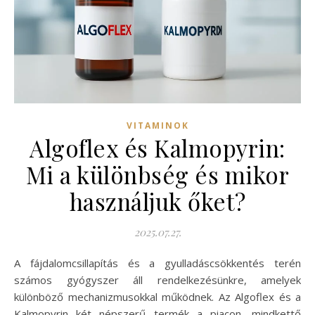
VITAMINOK
Algoflex és Kalmopyrin:
Mi a különbség és mikor
használjuk őket?
2025.07.27.
A fájdalomcsillapítás és a gyulladáscsökkentés terén
számos gyógyszer áll rendelkezésünkre, amelyek
különböző mechanizmusokkal működnek. Az Algoflex és a
Kalmopyrin két népszerű termék a piacon, mindkettő