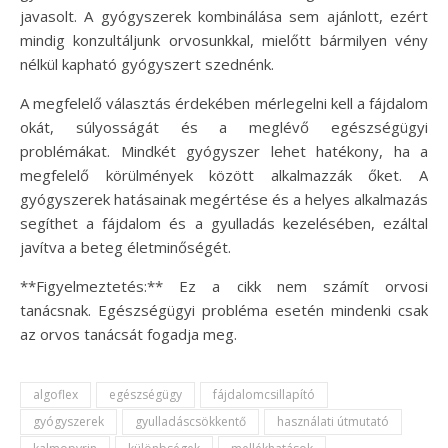
javasolt. A gyógyszerek kombinálása sem ajánlott, ezért
mindig konzultáljunk orvosunkkal, mielőtt bármilyen vény
nélkül kapható gyógyszert szednénk.
A megfelelő választás érdekében mérlegelni kell a fájdalom
okát, súlyosságát és a meglévő egészségügyi
problémákat. Mindkét gyógyszer lehet hatékony, ha a
megfelelő körülmények között alkalmazzák őket. A
gyógyszerek hatásainak megértése és a helyes alkalmazás
segíthet a fájdalom és a gyulladás kezelésében, ezáltal
javítva a beteg életminőségét.
**Figyelmeztetés:** Ez a cikk nem számít orvosi
tanácsnak. Egészségügyi probléma esetén mindenki csak
az orvos tanácsát fogadja meg.
algoflex
egészségügy
fájdalomcsillapító
gyógyszerek
gyulladáscsökkentő
használati útmutató