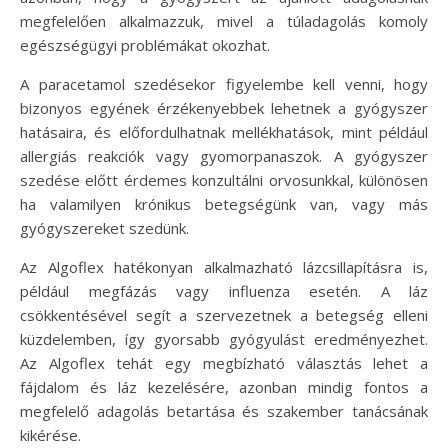
megfelelően alkalmazzuk, mivel a túladagolás komoly
egészségügyi problémákat okozhat.
A paracetamol szedésekor figyelembe kell venni, hogy
bizonyos egyének érzékenyebbek lehetnek a gyógyszer
hatásaira, és előfordulhatnak mellékhatások, mint például
allergiás reakciók vagy gyomorpanaszok. A gyógyszer
szedése előtt érdemes konzultálni orvosunkkal, különösen
ha valamilyen krónikus betegségünk van, vagy más
gyógyszereket szedünk.
Az Algoflex hatékonyan alkalmazható lázcsillapításra is,
például megfázás vagy influenza esetén. A láz
csökkentésével segít a szervezetnek a betegség elleni
küzdelemben, így gyorsabb gyógyulást eredményezhet.
Az Algoflex tehát egy megbízható választás lehet a
fájdalom és láz kezelésére, azonban mindig fontos a
megfelelő adagolás betartása és szakember tanácsának
kikérése.