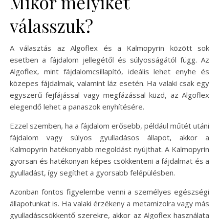
Mikor melyiket
válasszuk?
A választás az Algoflex és a Kalmopyrin között sok
esetben a fájdalom jellegétől és súlyosságától függ. Az
Algoflex, mint fájdalomcsillapító, ideális lehet enyhe és
közepes fájdalmak, valamint láz esetén. Ha valaki csak egy
egyszerű fejfájással vagy megfázással küzd, az Algoflex
elegendő lehet a panaszok enyhítésére.
Ezzel szemben, ha a fájdalom erősebb, például műtét utáni
fájdalom vagy súlyos gyulladásos állapot, akkor a
Kalmopyrin hatékonyabb megoldást nyújthat. A Kalmopyrin
gyorsan és hatékonyan képes csökkenteni a fájdalmat és a
gyulladást, így segíthet a gyorsabb felépülésben.
Azonban fontos figyelembe venni a személyes egészségi
állapotunkat is. Ha valaki érzékeny a metamizolra vagy más
gyulladáscsökkentő szerekre, akkor az Algoflex használata