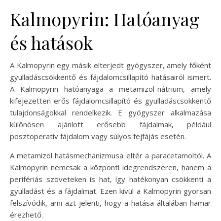
Kalmopyrin: Hatóanyag
és hatások
A Kalmopyrin egy másik elterjedt gyógyszer, amely főként
gyulladáscsökkentő és fájdalomcsillapító hatásairól ismert.
A Kalmopyrin hatóanyaga a metamizol-nátrium, amely
kifejezetten erős fájdalomcsillapító és gyulladáscsökkentő
tulajdonságokkal rendelkezik. E gyógyszer alkalmazása
különösen ajánlott erősebb fájdalmak, például
posztoperatív fájdalom vagy súlyos fejfájás esetén.
A metamizol hatásmechanizmusa eltér a paracetamoltól. A
Kalmopyrin nemcsak a központi idegrendszeren, hanem a
perifériás szöveteken is hat, így hatékonyan csökkenti a
gyulladást és a fájdalmat. Ezen kívül a Kalmopyrin gyorsan
felszívódik, ami azt jelenti, hogy a hatása általában hamar
érezhető.