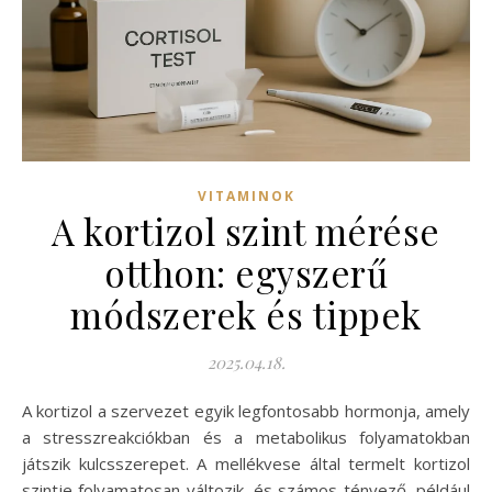
VITAMINOK
A kortizol szint mérése
otthon: egyszerű
módszerek és tippek
2025.04.18.
A kortizol a szervezet egyik legfontosabb hormonja, amely
a stresszreakciókban és a metabolikus folyamatokban
játszik kulcsszerepet. A mellékvese által termelt kortizol
szintje folyamatosan változik, és számos tényező, például