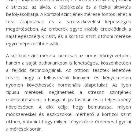
a stressz, az alvás, a táplálkozás és a fizikai aktivitás
befolyásolhatja. A kortizol szintjének mérése fontos lehet a
test állapotának és a stresszkezelési képességek
megértésében. Az emberek egyre inkább érdeklődnek a
saját egészségük iránt, és a kortizol szint otthoni mérése
egyre népszerűbbé válik.
A kortizol szint mérése nemcsak az orvosi környezetben,
hanem a saját otthonunkban is lehetséges, köszönhetően
a fejlődő technológiának. Az otthoni tesztek lehetővé
teszik, hogy a felhasználók könnyen és kényelmesen
nyomon követhessék hormonális állapotukat. Az ilyen
típusú mérések segíthetnek a stressz szintjének
csökkentésében, a hangulat javításában és a teljesítmény
növelésében. A cikk célja, hogy bemutassa, milyen
módszerekkel és eszközökkel mérhető a kortizol szint
otthon, valamint hogy milyen tényezőkre érdemes figyelni
a mérések során.