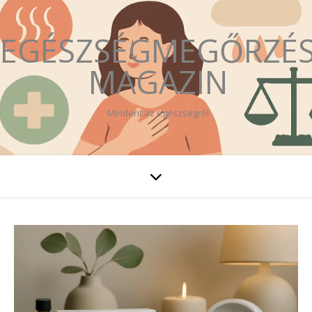
EGÉSZSÉGMEGŐRZÉ
MAGAZIN
Mindent az egészségről