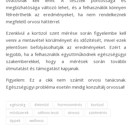
óvatosnak kell lenni. A tesztek pontossága és
megbízhatósága változó lehet, és a felhasználók könnyen
félreérthetik az eredményeket, ha nem rendelkeznek
megfelelő orvosi háttérrel.
Ezenkívül a kortizol szint mérése során figyelembe kell
venni a mintavétel körülményeit és időzítését, mivel ezek
jelentősen befolyásolhatják az eredményeket. Ezért a
legjobb, ha a felhasználók együttműködnek egészségügyi
szakemberekkel, hogy a mérések során további
útmutatást és támogatást kapjanak.
Figyelem: Ez a cikk nem számít orvosi tanácsnak.
Egészségügyi probléma esetén mindig konzultálj orvossal!
egészség
életmód
hormonmérés
kortizol
módszerek
otthoni teszt
stressz
szintmérés
tippek
wellness