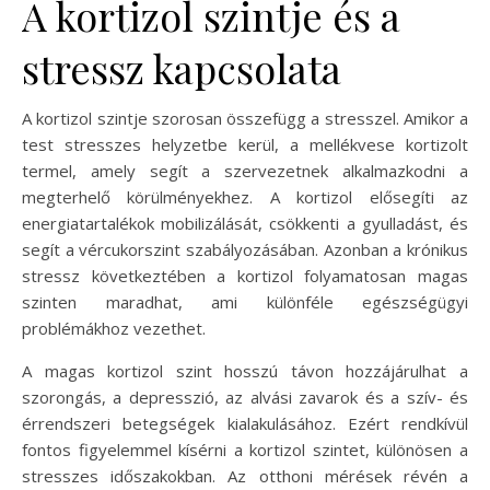
A kortizol szintje és a
stressz kapcsolata
A kortizol szintje szorosan összefügg a stresszel. Amikor a
test stresszes helyzetbe kerül, a mellékvese kortizolt
termel, amely segít a szervezetnek alkalmazkodni a
megterhelő körülményekhez. A kortizol elősegíti az
energiatartalékok mobilizálását, csökkenti a gyulladást, és
segít a vércukorszint szabályozásában. Azonban a krónikus
stressz következtében a kortizol folyamatosan magas
szinten maradhat, ami különféle egészségügyi
problémákhoz vezethet.
A magas kortizol szint hosszú távon hozzájárulhat a
szorongás, a depresszió, az alvási zavarok és a szív- és
érrendszeri betegségek kialakulásához. Ezért rendkívül
fontos figyelemmel kísérni a kortizol szintet, különösen a
stresszes időszakokban. Az otthoni mérések révén a