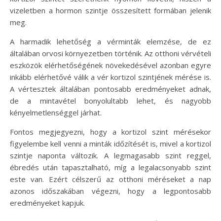
vizeletben a hormon szintje összesített formában jelenik
meg.
A harmadik lehetőség a vérminták elemzése, de ez
általában orvosi környezetben történik. Az otthoni vérvételi
eszközök elérhetőségének növekedésével azonban egyre
inkább elérhetővé válik a vér kortizol szintjének mérése is.
A vértesztek általában pontosabb eredményeket adnak,
de a mintavétel bonyolultabb lehet, és nagyobb
kényelmetlenséggel járhat.
Fontos megjegyezni, hogy a kortizol szint mérésekor
figyelembe kell venni a minták időzítését is, mivel a kortizol
szintje naponta változik. A legmagasabb szint reggel,
ébredés után tapasztalható, míg a legalacsonyabb szint
este van. Ezért célszerű az otthoni méréseket a nap
azonos időszakában végezni, hogy a legpontosabb
eredményeket kapjuk.