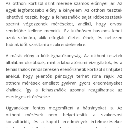
Az otthoni kortizol szint mérése számos előnnyel jár. Az
egyik legfontosabb előny a kényelem. Az otthoni tesztek
lehetővé teszik, hogy a felhasználók saját időbeosztásuk
szerint végezzenek méréseket, anélkül, hogy orvosi
rendelőbe kellene menniük. Ez különösen hasznos lehet
azok számára, akik elfoglalt életet élnek, és nehezen
tudnak időt szakítani a szakrendelésekre.
A másik előny a költséghatékonyság. Az otthoni tesztek
általában olcsóbbak, mint a laboratóriumi vizsgálatok, és a
felhasználók rendszeresen ellenőrizhetik kortizol szintjüket
anélkül, hogy jelentős pénzügyi terhet róna rájuk. Az
otthoni mérések emellett gyakran gyors eredményeket
kínálnak, így a felhasználók azonnal reagálhatnak az
esetleges eltérésekre.
Ugyanakkor fontos megemlíteni a hátrányokat is. Az
otthoni mérések nem helyettesítik a szakorvosi
konzultációt, és a kapott eredmények értelmezésekor