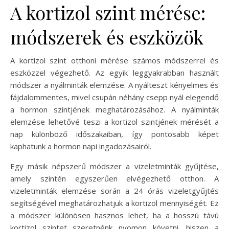
A kortizol szint mérése:
módszerek és eszközök
A kortizol szint otthoni mérése számos módszerrel és
eszközzel végezhető. Az egyik leggyakrabban használt
módszer a nyálminták elemzése. A nyálteszt kényelmes és
fájdalommentes, mivel csupán néhány csepp nyál elegendő
a hormon szintjének meghatározásához. A nyálminták
elemzése lehetővé teszi a kortizol szintjének mérését a
nap különböző időszakaiban, így pontosabb képet
kaphatunk a hormon napi ingadozásairól.
Egy másik népszerű módszer a vizeletminták gyűjtése,
amely szintén egyszerűen elvégezhető otthon. A
vizeletminták elemzése során a 24 órás vizeletgyűjtés
segítségével meghatározhatjuk a kortizol mennyiségét. Ez
a módszer különösen hasznos lehet, ha a hosszú távú
kortizol szintet szeretnénk nyomon követni, hiszen a