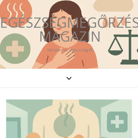
EGÉSZSÉGMEGŐRZÉ
MAGAZIN
Mindent az egészségről