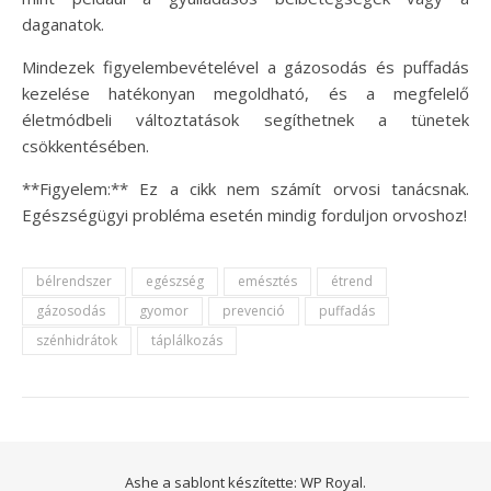
daganatok.
Mindezek figyelembevételével a gázosodás és puffadás
kezelése hatékonyan megoldható, és a megfelelő
életmódbeli változtatások segíthetnek a tünetek
csökkentésében.
**Figyelem:** Ez a cikk nem számít orvosi tanácsnak.
Egészségügyi probléma esetén mindig forduljon orvoshoz!
bélrendszer
egészség
emésztés
étrend
gázosodás
gyomor
prevenció
puffadás
szénhidrátok
táplálkozás
Ashe a sablont készítette:
WP Royal
.