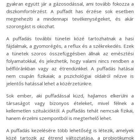
gyakran együtt jár a gázosodással, ami tovább fokozza a
diszkomfortérzést. A puffadt has érzése sok esetben
megnehezíti a mindennapi tevékenységeket, és akár
szorongást is okozhat.
A puffadás további tünetei közé tartozhatnak a hasi
fájdalmak, a gyomorégés, a reflux és a székrekedés. Ezek
a tünetek szoros összefüggésben állnak az emésztési
folyamatokkal, és jelezhetik, hogy valami nincs rendben a
bélflóránkban vagy az étrendünkkel. A puffadás hatásai
nem csupán fizikaiak; a pszichológiai oldalról nézve is
jelentős hatással lehet a közérzetünkre.
Sok ember, aki puffadással küzd, hajlamos elkerülni a
társaságot vagy bizonyos ételeket, mivel félnek a
kellemetlen szituációktól. A puffadás tehát nemcsak fizikai,
hanem érzelmi szempontból is megterhelő lehet.
A puffadás kezelésére több lehetőség is létezik, amelyek
közé tartozik az étrend változtatása, a probiotikumok