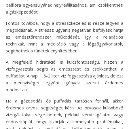
bélflóra egyensúlyának helyreállításához, ami csökkentheti
a gázképződést.
Fontos továbbá, hogy a stresszkezelés is része legyen a
megoldásnak. A stressz ugyanis negatívan befolyásolhatja
az emésztőrendszer működését, így a relaxációs
technikák, mint a meditáció vagy a légzőgyakorlatok,
segíthetnek a tünetek enyhítésében.
A megfelelő hidratáció is kulcsfontosságú, hiszen a
vízfogyasztás segíti az emésztést és csökkentheti a
puffadást. A napi 1,5-2 liter víz fogyasztása ajánlott, de ezt
a mennyiséget egyéni igények szerint érdemes
módosítani.
Ha a gázosodás és puffadás tartósan fennáll, akkor
érdemes orvosi segítséget kérni. Az orvosok különböző
vizsgálatokat végezhetnek, például vérvizsgálatot vagy
endoszkópiát, hogy kizárják a komolyabb problémákat,
mint például a gyulladásos bélbetegségek vagy a