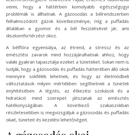
venni, hogy a háttérben komolyabb egészségügyi
problémák is állhatnak. A gázosodás a bélrendszerben
felhalmozódott gázok következménye, míg a puffadás
általában a gyomor és a bél feszülésével jár, ami
diszkomfortérzést okoz.
A bélflóra egyensúlya, az étrend, a stressz és az
emésztési zavarok mind hozzájárulhatnak ahhoz, hogy
valaki gyakran tapasztalja ezeket a tüneteket. Sokan nem is
tudják, hogy a gázosodás és puffadás hátterében álló okok
mennyire sokfélék lehetnek, és hogy az életmódbeli
változtatások milyen mértékben segíthetnek a tünetek
enyhítésében. A légzés, az étkezési szokások és a
hidratáció mind szerepet játszanak az emésztés
hatékonyságában. A következő szakaszokban
részletesebben is megvizsgáljuk a gázosodás és puffadás
okait, tüneteit és kezelési lehetőségeit.
A gázosodás okai