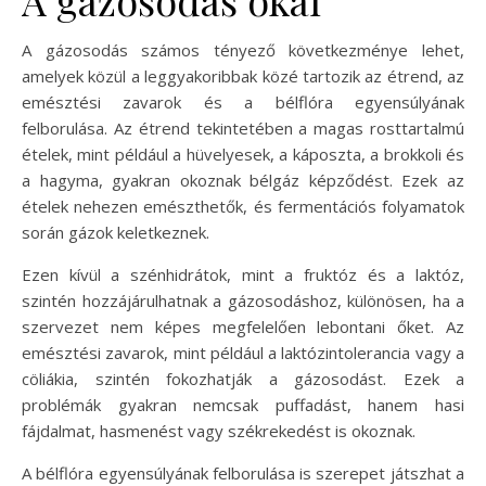
A gázosodás számos tényező következménye lehet,
amelyek közül a leggyakoribbak közé tartozik az étrend, az
emésztési zavarok és a bélflóra egyensúlyának
felborulása. Az étrend tekintetében a magas rosttartalmú
ételek, mint például a hüvelyesek, a káposzta, a brokkoli és
a hagyma, gyakran okoznak bélgáz képződést. Ezek az
ételek nehezen emészthetők, és fermentációs folyamatok
során gázok keletkeznek.
Ezen kívül a szénhidrátok, mint a fruktóz és a laktóz,
szintén hozzájárulhatnak a gázosodáshoz, különösen, ha a
szervezet nem képes megfelelően lebontani őket. Az
emésztési zavarok, mint például a laktózintolerancia vagy a
cöliákia, szintén fokozhatják a gázosodást. Ezek a
problémák gyakran nemcsak puffadást, hanem hasi
fájdalmat, hasmenést vagy székrekedést is okoznak.
A bélflóra egyensúlyának felborulása is szerepet játszhat a