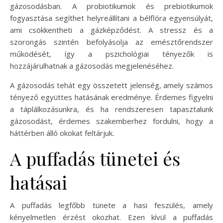
gázosodásban. A probiotikumok és prebiotikumok
fogyasztása segíthet helyreállítani a bélflóra egyensúlyát,
ami csökkentheti a gázképződést. A stressz és a
szorongás szintén befolyásolja az emésztőrendszer
működését, így a pszichológiai tényezők is
hozzájárulhatnak a gázosodás megjelenéséhez.
A gázosodás tehát egy összetett jelenség, amely számos
tényező együttes hatásának eredménye. Érdemes figyelni
a táplálkozásunkra, és ha rendszeresen tapasztalunk
gázosodást, érdemes szakemberhez fordulni, hogy a
háttérben álló okokat feltárjuk.
A puffadás tünetei és
hatásai
A puffadás legfőbb tünete a hasi feszülés, amely
kényelmetlen érzést okozhat. Ezen kívül a puffadás