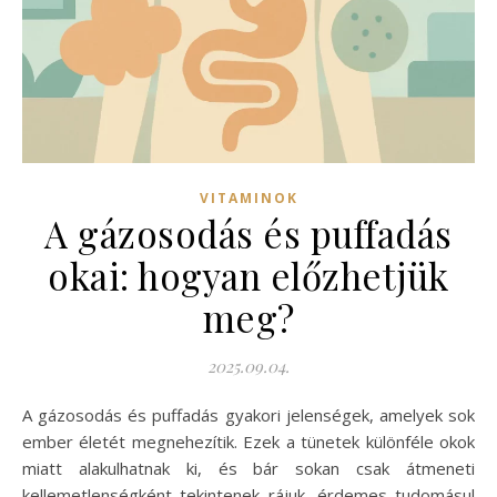
VITAMINOK
A gázosodás és puffadás
okai: hogyan előzhetjük
meg?
2025.09.04.
A gázosodás és puffadás gyakori jelenségek, amelyek sok
ember életét megnehezítik. Ezek a tünetek különféle okok
miatt alakulhatnak ki, és bár sokan csak átmeneti
kellemetlenségként tekintenek rájuk, érdemes tudomásul