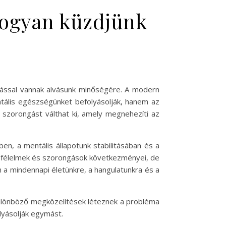
 hogyan küzdjünk
atással vannak alvásunk minőségére. A modern
tális egészségünket befolyásolják, hanem az
n szorongást válthat ki, amely megnehezíti az
n, a mentális állapotunk stabilitásában és a
 a félelmek és szorongások következményei, de
 a mindennapi életünkre, a hangulatunkra és a
ülönböző megközelítések léteznek a probléma
lyásolják egymást.