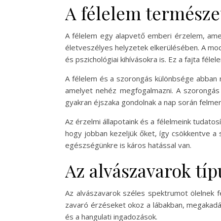
A félelem termész
A félelem egy alapvető emberi érzelem, amel
életveszélyes helyzetek elkerülésében. A mod
és pszichológiai kihívásokra is. Ez a fajta fé
A félelem és a szorongás különbsége abban re
amelyet nehéz megfogalmazni. A szorongás 
gyakran éjszaka gondolnak a nap során felmerü
Az érzelmi állapotaink és a félelmeink tudat
hogy jobban kezeljük őket, így csökkentve a 
egészségünkre is káros hatással van.
Az alvászavarok típ
Az alvászavarok széles spektrumot ölelnek fe
zavaró érzéseket okoz a lábakban, megakadály
és a hangulati ingadozások.