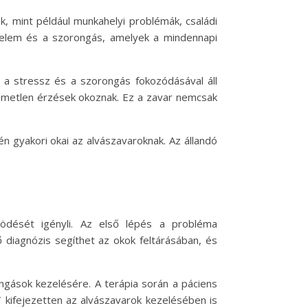
, mint például munkahelyi problémák, családi
félelem és a szorongás, amelyek a mindennapi
n a stressz és a szorongás fokozódásával áll
lemetlen érzések okoznak. Ez a zavar nemcsak
n gyakori okai az alvászavaroknak. Az állandó
dését igényli. Az első lépés a probléma
 diagnózis segíthet az okok feltárásában, és
ngások kezelésére. A terápia során a páciens
T kifejezetten az alvászavarok kezelésében is