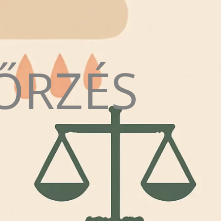
ŐRZÉS
N