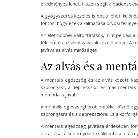
eredményes lehet, hiszen segít a pácienseknek
A gyógyszeres kezelés is opció lehet, különö
fontos, hogy ezek alkalmazása orvosi felügye
Az életmódbeli változtatások, mint például 
félelem és az alvászavarok kezelésében. A me
javítva az alvás minőségét.
Az alvás és a mentá
A mentális egészség és az alvás közötti kapc
szorongást, a depressziót és más mentális 
memória is javul.
A mentális egészségi problémákkal küzdő egyé
szorongásra és a depresszióra. Ez a körforgás
A mentális egészség javítása érdekében fontos
betartása, a képernyőidő csökkentése és a ny