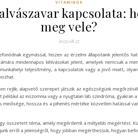
VITAMINOK
 alvászavar kapcsolata:
meg vele?
2025.08.27.
fonódnak egymással, hiszen az érzelmi állapotaink jelentős h
számára mindennapos kihívásokat jelent, amelyek nemcsak a men
 munkahelyi teljesítmény, a kapcsolatok vagy a jövő miatt, olya
kozhat.
n rejlik; alapvető szerepet játszik az egészségünk megőrzésébe
nt például az inszomnia vagy a nyugtalan láb szindróma, gyakran
vás minősége, hossza és a pihenés mértéke közvetlen hatással van
 egy összetett téma, amely megérdemli a mélyebb megértést. K
junk erről a jelenségről, hogy jobban megérthessük, hogyan befo