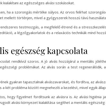
 kialakítani az egészséges alvási szokásokat.
sen, ha a szorongás mértéke súlyos. Az orvos felírhat szorongá
let mellett történjen, mivel a gyógyszerek hosszú távú használa
a rendszeres testmozgás, a megfelelő étrend és a stresszkezelés
ditáció, a légzőgyakorlatok és a relaxációs technikák mind hozzá
lis egészség kapcsolata
solat rendkívül szoros. A jó alvás hozzájárul a mentális jóléth
egészségi problémákat. Az alvás során a test regenerálódik, 
nek gyakran tapasztalnak alvászavarokat, és fordítva, az alvás
 a két probléma között megnehezíti a kezelést, mivel egyik állapo
, hogy figyelmet fordítsunk az alvásra is. Az alvási higiénia j
ugodt alvási környezet kialakítása segíthet a mentális egészsé