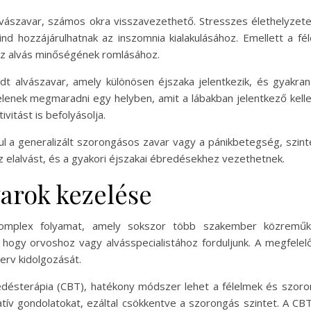
lvászavar, számos okra visszavezethető. Stresszes élethelyzetek
nd hozzájárulhatnak az inszomnia kialakulásához. Emellett a 
az alvás minőségének romlásához.
dt alvászavar, amely különösen éjszaka jelentkezik, és gyakra
lenek megmaradni egy helyben, amit a lábakban jelentkező kel
vitást is befolyásolja.
 a generalizált szorongásos zavar vagy a pánikbetegség, szinté
 elalvást, és a gyakori éjszakai ébredésekhez vezethetnek.
varok kezelése
komplex folyamat, amely sokszor több szakember közreműkö
 hogy orvoshoz vagy alvásspecialistához forduljunk. A megfelelő
erv kidolgozását.
lkedésterápia (CBT), hatékony módszer lehet a félelmek és szoro
tív gondolatokat, ezáltal csökkentve a szorongás szintet. A CB