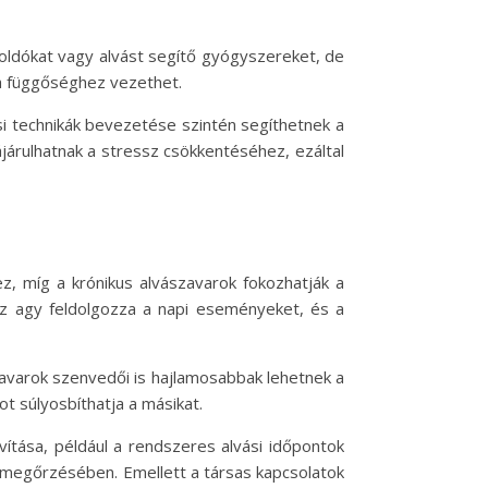
soldókat vagy alvást segítő gyógyszereket, de
ta függőséghez vezethet.
i technikák bevezetése szintén segíthetnek a
járulhatnak a stressz csökkentéséhez, ezáltal
ez, míg a krónikus alvászavarok fokozhatják a
az agy feldolgozza a napi eseményeket, és a
zavarok szenvedői is hajlamosabbak lehetnek a
t súlyosbíthatja a másikat.
avítása, például a rendszeres alvási időpontok
g megőrzésében. Emellett a társas kapcsolatok