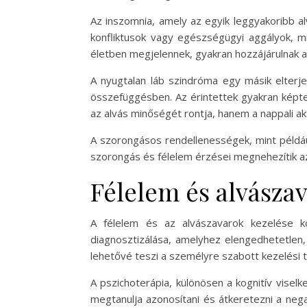
Az inszomnia, amely az egyik leggyakoribb a
konfliktusok vagy egészségügyi aggályok, mi
életben megjelennek, gyakran hozzájárulnak 
A nyugtalan láb szindróma egy másik elterje
összefüggésben. Az érintettek gyakran képte
az alvás minőségét rontja, hanem a nappali akti
A szorongásos rendellenességek, mint például
szorongás és félelem érzései megnehezítik az
Félelem és alvásza
A félelem és az alvászavarok kezelése 
diagnosztizálása, amelyhez elengedhetetlen,
lehetővé teszi a személyre szabott kezelési t
A pszichoterápia, különösen a kognitív vise
megtanulja azonosítani és átkeretezni a nega