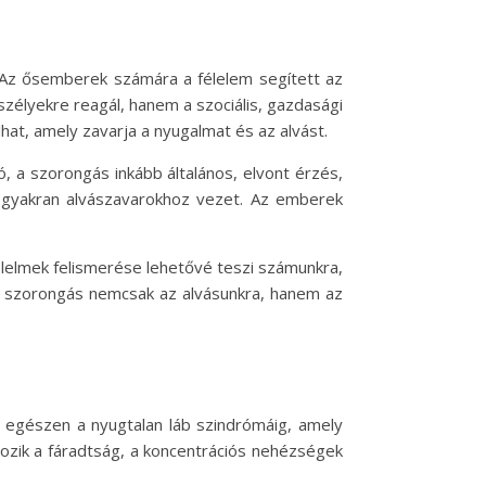
. Az ősemberek számára a félelem segített az
zélyekre reagál, hanem a szociális, gazdasági
lhat, amely zavarja a nyugalmat és az alvást.
, a szorongás inkább általános, elvont érzés,
 gyakran alvászavarokhoz vezet. Az emberek
élelmek felismerése lehetővé teszi számunkra,
kus szorongás nemcsak az alvásunkra, hanem az
i, egészen a nyugtalan láb szindrómáig, amely
tozik a fáradtság, a koncentrációs nehézségek