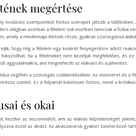
etének megértése
y evolúciós szempontból fontos szerepet játszik a túlélésben
ern világban azonban a félelem sok esetben nemcsak a fizikai ves
lelem, amely a mindennapi életünk része, gyakran szorongássá alaku
jlik, hogy míg a félelem egy konkrét fenyegetésre adott reakció
fokozódhat, ha a félelmeket nem kezeljük megfelelően, és ez
lt aggodalmaikra, ami megnehezíti az elalvást és a pihenést.
osítása segíthet a szorongás csökkentésében. Az önismeret és a f
stressz szintet. Ez a folyamat különösen fontos, mivel a króni
usai és okai
l, kezdve az inszomniától, ami az elalvás képtelenségét jelent
ozva ezzel az alvást. Az alvászavarok gyakori tünetei közé tar