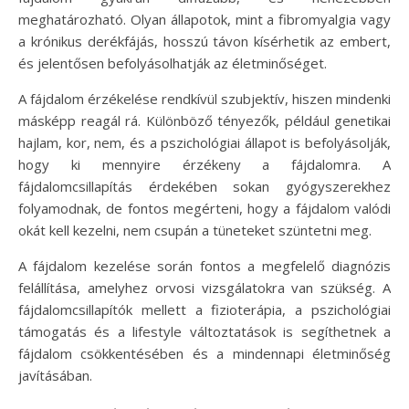
meghatározható. Olyan állapotok, mint a fibromyalgia vagy
a krónikus derékfájás, hosszú távon kísérhetik az embert,
és jelentősen befolyásolhatják az életminőséget.
A fájdalom érzékelése rendkívül szubjektív, hiszen mindenki
másképp reagál rá. Különböző tényezők, például genetikai
hajlam, kor, nem, és a pszichológiai állapot is befolyásolják,
hogy ki mennyire érzékeny a fájdalomra. A
fájdalomcsillapítás érdekében sokan gyógyszerekhez
folyamodnak, de fontos megérteni, hogy a fájdalom valódi
okát kell kezelni, nem csupán a tüneteket szüntetni meg.
A fájdalom kezelése során fontos a megfelelő diagnózis
felállítása, amelyhez orvosi vizsgálatokra van szükség. A
fájdalomcsillapítók mellett a fizioterápia, a pszichológiai
támogatás és a lifestyle változtatások is segíthetnek a
fájdalom csökkentésében és a mindennapi életminőség
javításában.