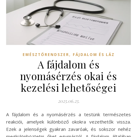
,
EMÉSZTŐRENDSZER
FÁJDALOM ÉS LÁZ
A fájdalom és
nyomásérzés okai és
kezelési lehetőségei
2025.06.25.
A fájdalom és a nyomásérzés a testünk természetes
reakciói, amelyek különböző okokra vezethetők vissza.
Ezek a jelenségek gyakran zavaróak, és sokszor nehéz
megkülönböztetni őket egymástól. A fájdalom általában