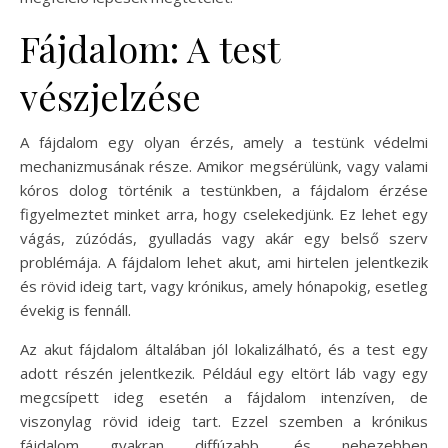
Fájdalom: A test
vészjelzése
A fájdalom egy olyan érzés, amely a testünk védelmi
mechanizmusának része. Amikor megsérülünk, vagy valami
kóros dolog történik a testünkben, a fájdalom érzése
figyelmeztet minket arra, hogy cselekedjünk. Ez lehet egy
vágás, zúzódás, gyulladás vagy akár egy belső szerv
problémája. A fájdalom lehet akut, ami hirtelen jelentkezik
és rövid ideig tart, vagy krónikus, amely hónapokig, esetleg
évekig is fennáll.
Az akut fájdalom általában jól lokalizálható, és a test egy
adott részén jelentkezik. Például egy eltört láb vagy egy
megcsípett ideg esetén a fájdalom intenzíven, de
viszonylag rövid ideig tart. Ezzel szemben a krónikus
fájdalom gyakran diffúzabb, és nehezebben