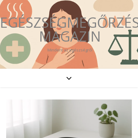
EGÉSZSÉGMEGŐRZÉ
MAGAZIN
Mindent az egészségről