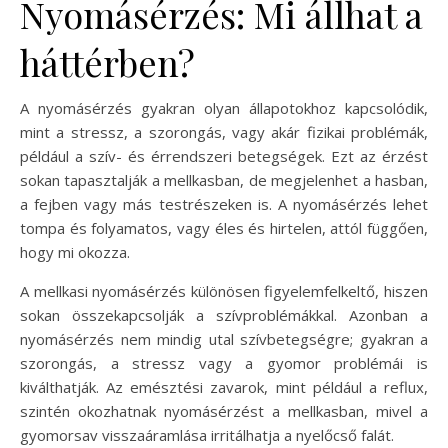
Nyomásérzés: Mi állhat a
háttérben?
A nyomásérzés gyakran olyan állapotokhoz kapcsolódik,
mint a stressz, a szorongás, vagy akár fizikai problémák,
például a szív- és érrendszeri betegségek. Ezt az érzést
sokan tapasztalják a mellkasban, de megjelenhet a hasban,
a fejben vagy más testrészeken is. A nyomásérzés lehet
tompa és folyamatos, vagy éles és hirtelen, attól függően,
hogy mi okozza.
A mellkasi nyomásérzés különösen figyelemfelkeltő, hiszen
sokan összekapcsolják a szívproblémákkal. Azonban a
nyomásérzés nem mindig utal szívbetegségre; gyakran a
szorongás, a stressz vagy a gyomor problémái is
kiválthatják. Az emésztési zavarok, mint például a reflux,
szintén okozhatnak nyomásérzést a mellkasban, mivel a
gyomorsav visszaáramlása irritálhatja a nyelőcső falát.