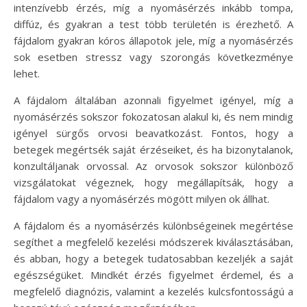
intenzívebb érzés, míg a nyomásérzés inkább tompa,
diffúz, és gyakran a test több területén is érezhető. A
fájdalom gyakran kóros állapotok jele, míg a nyomásérzés
sok esetben stressz vagy szorongás következménye
lehet.
A fájdalom általában azonnali figyelmet igényel, míg a
nyomásérzés sokszor fokozatosan alakul ki, és nem mindig
igényel sürgős orvosi beavatkozást. Fontos, hogy a
betegek megértsék saját érzéseiket, és ha bizonytalanok,
konzultáljanak orvossal. Az orvosok sokszor különböző
vizsgálatokat végeznek, hogy megállapítsák, hogy a
fájdalom vagy a nyomásérzés mögött milyen ok állhat.
A fájdalom és a nyomásérzés különbségeinek megértése
segíthet a megfelelő kezelési módszerek kiválasztásában,
és abban, hogy a betegek tudatosabban kezeljék a saját
egészségüket. Mindkét érzés figyelmet érdemel, és a
megfelelő diagnózis, valamint a kezelés kulcsfontosságú a