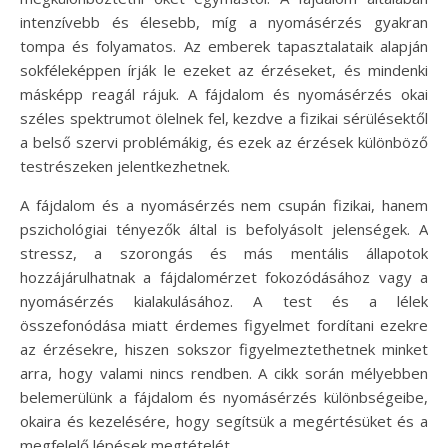
intenzívebb és élesebb, míg a nyomásérzés gyakran
tompa és folyamatos. Az emberek tapasztalataik alapján
sokféleképpen írják le ezeket az érzéseket, és mindenki
másképp reagál rájuk. A fájdalom és nyomásérzés okai
széles spektrumot ölelnek fel, kezdve a fizikai sérülésektől
a belső szervi problémákig, és ezek az érzések különböző
testrészeken jelentkezhetnek.
A fájdalom és a nyomásérzés nem csupán fizikai, hanem
pszichológiai tényezők által is befolyásolt jelenségek. A
stressz, a szorongás és más mentális állapotok
hozzájárulhatnak a fájdalomérzet fokozódásához vagy a
nyomásérzés kialakulásához. A test és a lélek
összefonódása miatt érdemes figyelmet fordítani ezekre
az érzésekre, hiszen sokszor figyelmeztethetnek minket
arra, hogy valami nincs rendben. A cikk során mélyebben
belemerülünk a fájdalom és nyomásérzés különbségeibe,
okaira és kezelésére, hogy segítsük a megértésüket és a
megfelelő lépések megtételét.