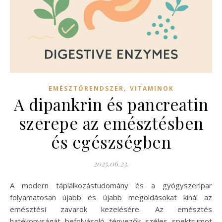
,
EMÉSZTŐRENDSZER
VITAMINOK
A dipankrin és pancreatin
szerepe az emésztésben
és egészségben
2025.06.23.
A modern táplálkozástudomány és a gyógyszeripar
folyamatosan újabb és újabb megoldásokat kínál az
emésztési zavarok kezelésére. Az emésztés
hatékonyságát befolyásoló tényezők széles spektrumot