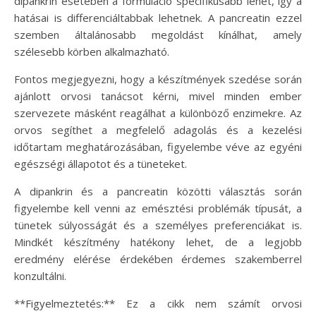
dipankrin esetében a formuláció specifikusabb lehet, így a
hatásai is differenciáltabbak lehetnek. A pancreatin ezzel
szemben általánosabb megoldást kínálhat, amely
szélesebb körben alkalmazható.
Fontos megjegyezni, hogy a készítmények szedése során
ajánlott orvosi tanácsot kérni, mivel minden ember
szervezete másként reagálhat a különböző enzimekre. Az
orvos segíthet a megfelelő adagolás és a kezelési
időtartam meghatározásában, figyelembe véve az egyéni
egészségi állapotot és a tüneteket.
A dipankrin és a pancreatin közötti választás során
figyelembe kell venni az emésztési problémák típusát, a
tünetek súlyosságát és a személyes preferenciákat is.
Mindkét készítmény hatékony lehet, de a legjobb
eredmény elérése érdekében érdemes szakemberrel
konzultálni.
**Figyelmeztetés:** Ez a cikk nem számít orvosi