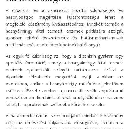
A dipankrin és a pancreatin közötti különbségek és
hasonlóságok megértése kulcsfontosságú lehet a
megfelelő készítmény kiválasztásához. Mindkét termék a
hasnyálmirigy által termelt enzimek pótlására szolgál,
azonban eltérő összetételük és hatásmechanizmusuk
miatt más-más esetekben lehetnek hatékonyak.
Az egyik fő különbség az, hogy a dipankrin gyakran egy
speciális formuláció, amely a hasnyálmirigy által termelt
enzimek optimalizált arányát tartalmazza. Ezáltal a
dipankrin célzottabb megoldást nyújt azokban az
esetekben, amikor a hasnyálmirigy működése jelentősen
csökkent. Ezzel szemben a pancreatin széles spektrumú
emésztőenzim-kombinációt kínál, amely különösen hasznos
lehet, ha a problémák szélesebb körét kell kezelni.
A hatásmechanizmus szempontjából mindkét készítmény
célja az emésztési folyamatok elősegítése, azonban a