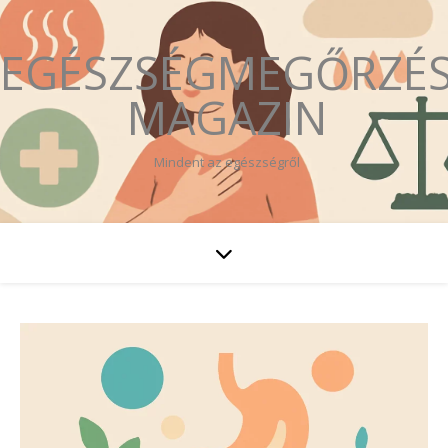
EGÉSZSÉGMEGŐRZÉ
MAGAZIN
Mindent az egészségről