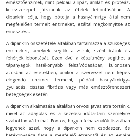
emésztőenzimek, mint például a lipáz, amiláz és proteáz,
kulcsszerepet játszanak az ételek lebontásában. A
dipankrin célja, hogy pótolja a hasnyálmirigy által nem
megfelelően termelt enzimeket, ezáltal megkönnyítse az
emésztést.
A dipankrin összetétele általában tartalmazza a szükséges
enzimeket, amelyek segítik a zsírok, szénhidrátok és
fehérjék lebontását. Ezen kívül a készítmény segíthet a
tápanyagok hatékonyabb felszívódásában, különösen
azokban az esetekben, amikor a szervezet nem képes
elegendő enzimet termelni, például hasnyálmirigy-
gyulladás, cisztás fibrózis vagy más emésztőrendszeri
betegségek esetén.
A dipankrin alkalmazása általában orvosi javaslatra történik,
mivel az adagolás és a kezelési időtartam személyre
szabottan változhat. Fontos, hogy a felhasználók tisztában
legyenek azzal, hogy a dipankrin nem csodaszer, és
hatékonysága függ a megfelelő étrendtől és az egyéni