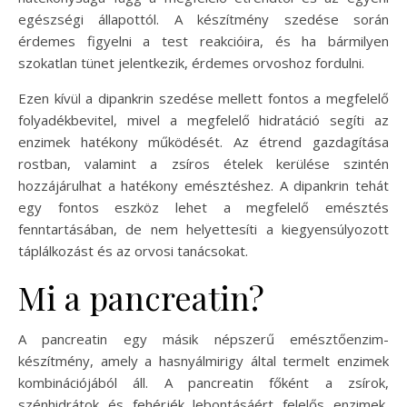
egészségi állapottól. A készítmény szedése során
érdemes figyelni a test reakcióira, és ha bármilyen
szokatlan tünet jelentkezik, érdemes orvoshoz fordulni.
Ezen kívül a dipankrin szedése mellett fontos a megfelelő
folyadékbevitel, mivel a megfelelő hidratáció segíti az
enzimek hatékony működését. Az étrend gazdagítása
rostban, valamint a zsíros ételek kerülése szintén
hozzájárulhat a hatékony emésztéshez. A dipankrin tehát
egy fontos eszköz lehet a megfelelő emésztés
fenntartásában, de nem helyettesíti a kiegyensúlyozott
táplálkozást és az orvosi tanácsokat.
Mi a pancreatin?
A pancreatin egy másik népszerű emésztőenzim-
készítmény, amely a hasnyálmirigy által termelt enzimek
kombinációjából áll. A pancreatin főként a zsírok,
szénhidrátok és fehérjék lebontásáért felelős enzimek,