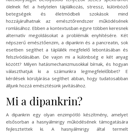
ölelnek fel: a helytelen táplálkozás, stressz, különböző
betegségek és életmódbeli szokások mind
hozzájárulhatnak az emésztőrendszer működésének
romlásához. Ebben a kontextusban egyre többen keresnek
alternatív megoldásokat a problémák enyhítésére. Két
népszerű emésztőenzim, a dipankrin és a pancreatin, sok
esetben segíthet a táplálék megfelelő lebontásában és
felszívódásában. De vajon mi a különbség e két anyag
között? Milyen hatásmechanizmusokkal bírnak, és hogyan
választhatjuk ki a számunkra legmegfelelőbbet? E
kérdések körüljárása segíthet abban, hogy tudatosabban
álljunk hozzá emésztésünk javításához.
Mi a dipankrin?
A dipankrin egy olyan enzimpótló készítmény, amelyet
elsősorban a hasnyálmirigy működésének támogatására
fejlesztettek ki. A hasnyálmirigy által termelt