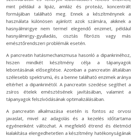
mint például a lipáz, amiláz és proteáz, koncentrált
formájában található meg. Ennek a készítménynek a
használata különösen ajánlott azok számára, akiknek a
hasnyálmirigye nem termel elegendő enzimet, például
hasnyálmirigy-gyulladás, cisztás fibrózis vagy más
emésztőrendszeri problémák esetén.
A pancreatin hatásmechanizmusa hasonló a dipankrinéhoz,
hiszen mindkét készítmény célja a tápanyagok
lebontásának elősegítése. Azonban a pancreatin általában
szélesebb spektrumú, és a benne található enzimek aránya
eltérhet a dipankrinétól. A pancreatin szedése segíthet a
zsíros ételek emésztésének javításában, valamint a
tápanyagok felszívódásának optimalizálásában.
A pancreatin alkalmazása esetén is fontos az orvosi
javaslat, mivel az adagolás és a kezelés időtartama
egyénenként változhat. A megfelelő étrend és életmód
kialakítása elengedhetetlen a készítmény hatékonyságának