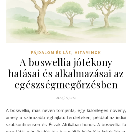
,
FÁJDALOM ÉS LÁZ
VITAMINOK
A boswellia jótékony
hatásai és alkalmazásai az
egészségmegőrzésben
2025.07.10.
A boswellia, más néven tömjénfa, egy különleges növény,
amely a szárazabb éghajlatú területeken, például az indiai
szubkontinensen és Észak-Afrikában honos. A boswellia fa
gyantáját már ősidők óta használják különféle kultúrákban,