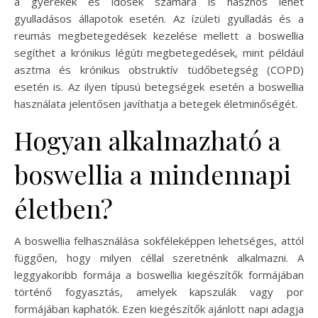
a gyerekek és idősek számára is hasznos lehet
gyulladásos állapotok esetén. Az ízületi gyulladás és a
reumás megbetegedések kezelése mellett a boswellia
segíthet a krónikus légúti megbetegedések, mint például
asztma és krónikus obstruktív tüdőbetegség (COPD)
esetén is. Az ilyen típusú betegségek esetén a boswellia
használata jelentősen javíthatja a betegek életminőségét.
Hogyan alkalmazható a
boswellia a mindennapi
életben?
A boswellia felhasználása sokféleképpen lehetséges, attól
függően, hogy milyen céllal szeretnénk alkalmazni. A
leggyakoribb formája a boswellia kiegészítők formájában
történő fogyasztás, amelyek kapszulák vagy por
formájában kaphatók. Ezen kiegészítők ajánlott napi adagja