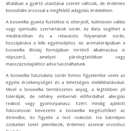
általában a gyártó utasításai szerint változik, de érdemes
konzultálni orvossal a megfelelő adagolás érdekében.
A boswellia gyanta füstölése is elterjedt, különösen vallási
vagy spirituális szertartások során. Az illata segíthet a
meditációban és a relaxációs folyamatok során,
hozzájárulva a lelki egyensúlyhoz. Az aromaterápiában a
boswellia illóolaj formájában történő alkalmazása is
népszerű, amelyet párologtatókban vagy
masszázsolajokhoz adva használhatunk.
A boswellia használata során fontos figyelembe venni az
egyéni érzékenységet és a lehetséges mellékhatásokat.
Mivel a boswellia természetes anyag, a legtöbben jól
tolerálják, de néhány embernél előfordulhat allergiás
reakció vagy gyomorpanasz. Ezért mindig ajánlott
fokozatosan bevezetni a boswellia kiegészítőket az
étrendbe, és figyelni a test reakcióit. Ha bármilyen
szokatlan tünet jelentkezik, érdemes azonnal orvoshoz