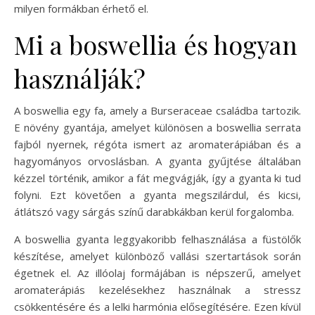
milyen formákban érhető el.
Mi a boswellia és hogyan
használják?
A boswellia egy fa, amely a Burseraceae családba tartozik.
E növény gyantája, amelyet különösen a boswellia serrata
fajból nyernek, régóta ismert az aromaterápiában és a
hagyományos orvoslásban. A gyanta gyűjtése általában
kézzel történik, amikor a fát megvágják, így a gyanta ki tud
folyni. Ezt követően a gyanta megszilárdul, és kicsi,
átlátszó vagy sárgás színű darabkákban kerül forgalomba.
A boswellia gyanta leggyakoribb felhasználása a füstölők
készítése, amelyet különböző vallási szertartások során
égetnek el. Az illóolaj formájában is népszerű, amelyet
aromaterápiás kezelésekhez használnak a stressz
csökkentésére és a lelki harmónia elősegítésére. Ezen kívül