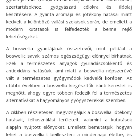
szertartásokhoz, gyógyászati célokra és illóolaj
készítésére. A gyanta aromája és jótékony hatásai miatt
kedvelt a különböző vallási szokások során, de emellett a
modern kutatások is felfedezték a benne rejlő
lehetőségeket.
A boswellia gyantájának összetevői, mint például a
boswellic savak, számos egészségügyi előnnyel bírhatnak.
Ezek a természetes anyagok gyulladáscsökkentő és
antioxidáns hatásúak, ami miatt a boswellia népszerűvé
vált a természetes gyógymódok kedvelői körében. Az
utóbbi években a boswellia kiegészítők iránti kereslet is
megnőtt, ahogy egyre többen fedezik fel a természetes
alternatívákat a hagyományos gyógyszerekkel szemben.
A cikkben részletesen megvizsgáljuk a boswellia jótékony
hatásait, felhasználási területeit, valamint a kutatások
alapján nyújtott előnyöket. Emellett bemutatjuk, hogyan
lehet a boswellia-t beilleszteni a mindennapi életbe, és