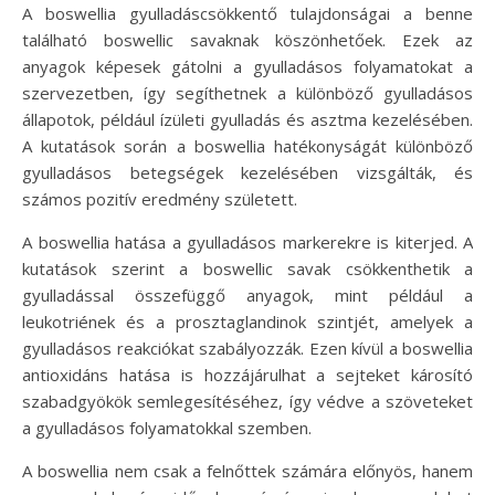
A boswellia gyulladáscsökkentő tulajdonságai a benne
található boswellic savaknak köszönhetőek. Ezek az
anyagok képesek gátolni a gyulladásos folyamatokat a
szervezetben, így segíthetnek a különböző gyulladásos
állapotok, például ízületi gyulladás és asztma kezelésében.
A kutatások során a boswellia hatékonyságát különböző
gyulladásos betegségek kezelésében vizsgálták, és
számos pozitív eredmény született.
A boswellia hatása a gyulladásos markerekre is kiterjed. A
kutatások szerint a boswellic savak csökkenthetik a
gyulladással összefüggő anyagok, mint például a
leukotriének és a prosztaglandinok szintjét, amelyek a
gyulladásos reakciókat szabályozzák. Ezen kívül a boswellia
antioxidáns hatása is hozzájárulhat a sejteket károsító
szabadgyökök semlegesítéséhez, így védve a szöveteket
a gyulladásos folyamatokkal szemben.
A boswellia nem csak a felnőttek számára előnyös, hanem