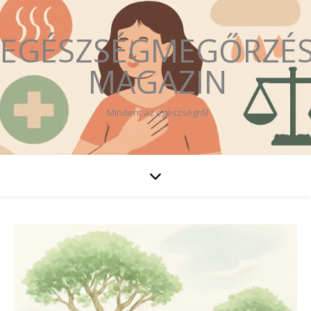
EGÉSZSÉGMEGŐRZÉ
MAGAZIN
Mindent az egészségről