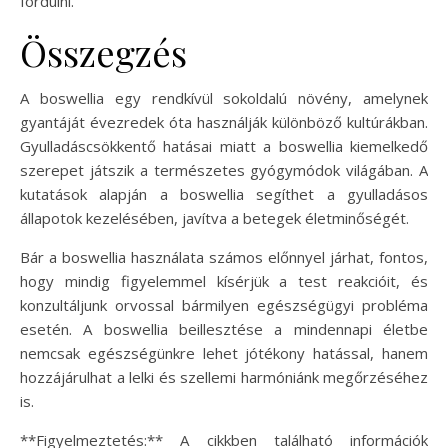
fordulni.
Összegzés
A boswellia egy rendkívül sokoldalú növény, amelynek
gyantáját évezredek óta használják különböző kultúrákban.
Gyulladáscsökkentő hatásai miatt a boswellia kiemelkedő
szerepet játszik a természetes gyógymódok világában. A
kutatások alapján a boswellia segíthet a gyulladásos
állapotok kezelésében, javítva a betegek életminőségét.
Bár a boswellia használata számos előnnyel járhat, fontos,
hogy mindig figyelemmel kísérjük a test reakcióit, és
konzultáljunk orvossal bármilyen egészségügyi probléma
esetén. A boswellia beillesztése a mindennapi életbe
nemcsak egészségünkre lehet jótékony hatással, hanem
hozzájárulhat a lelki és szellemi harmóniánk megőrzéséhez
is.
**Figyelmeztetés:** A cikkben található információk