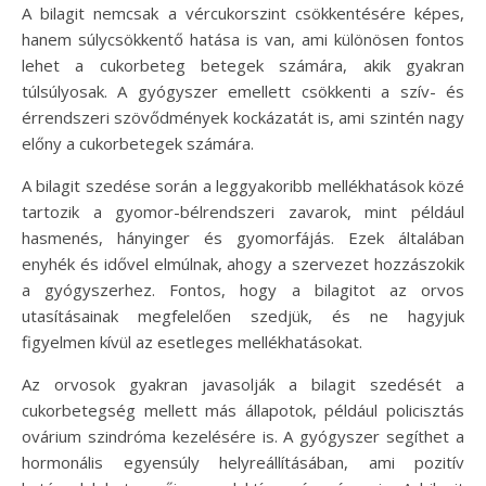
A bilagit nemcsak a vércukorszint csökkentésére képes,
hanem súlycsökkentő hatása is van, ami különösen fontos
lehet a cukorbeteg betegek számára, akik gyakran
túlsúlyosak. A gyógyszer emellett csökkenti a szív- és
érrendszeri szövődmények kockázatát is, ami szintén nagy
előny a cukorbetegek számára.
A bilagit szedése során a leggyakoribb mellékhatások közé
tartozik a gyomor-bélrendszeri zavarok, mint például
hasmenés, hányinger és gyomorfájás. Ezek általában
enyhék és idővel elmúlnak, ahogy a szervezet hozzászokik
a gyógyszerhez. Fontos, hogy a bilagitot az orvos
utasításainak megfelelően szedjük, és ne hagyjuk
figyelmen kívül az esetleges mellékhatásokat.
Az orvosok gyakran javasolják a bilagit szedését a
cukorbetegség mellett más állapotok, például policisztás
ovárium szindróma kezelésére is. A gyógyszer segíthet a
hormonális egyensúly helyreállításában, ami pozitív