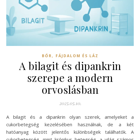
,
BŐR
FÁJDALOM ÉS LÁZ
A bilagit és dipankrin
szerepe a modern
orvoslásban
2025.05.10.
A bilagit és a dipankrin olyan szerek, amelyeket a
cukorbetegség kezelésében használnak, de a két
hatóanyag között jelentős különbségek találhatók. A
cukorbetegség, mint krónikus betegség, a világ számos