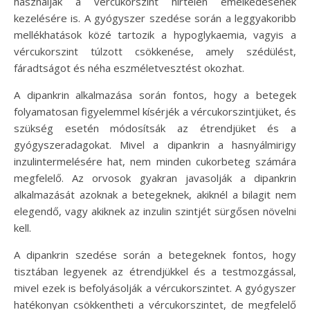
használják a vércukorszint hirtelen emelkedésének
kezelésére is. A gyógyszer szedése során a leggyakoribb
mellékhatások közé tartozik a hypoglykaemia, vagyis a
vércukorszint túlzott csökkenése, amely szédülést,
fáradtságot és néha eszméletvesztést okozhat.
A dipankrin alkalmazása során fontos, hogy a betegek
folyamatosan figyelemmel kísérjék a vércukorszintjüket, és
szükség esetén módosítsák az étrendjüket és a
gyógyszeradagokat. Mivel a dipankrin a hasnyálmirigy
inzulintermelésére hat, nem minden cukorbeteg számára
megfelelő. Az orvosok gyakran javasolják a dipankrin
alkalmazását azoknak a betegeknek, akiknél a bilagit nem
elegendő, vagy akiknek az inzulin szintjét sürgősen növelni
kell.
A dipankrin szedése során a betegeknek fontos, hogy
tisztában legyenek az étrendjükkel és a testmozgással,
mivel ezek is befolyásolják a vércukorszintet. A gyógyszer
hatékonyan csökkentheti a vércukorszintet, de megfelelő