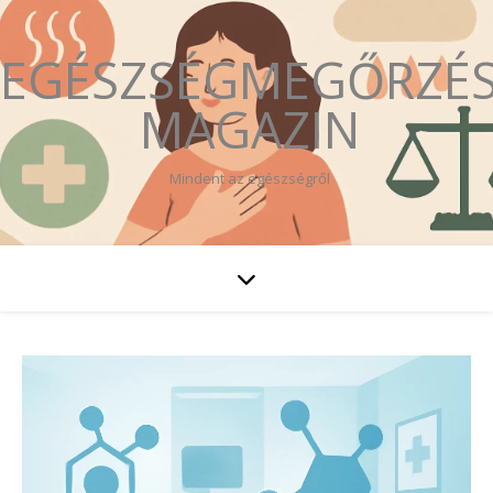
EGÉSZSÉGMEGŐRZÉ
MAGAZIN
Mindent az egészségről