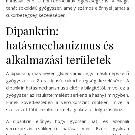
hatással lehet a női reproduktív egészségre is. A bilagit
tehát sokoldalú gyógyszer, amely számos előnnyel járhat a
cukorbetegség kezelésében.
Dipankrin:
hatásmechanizmus és
alkalmazási területek
A dipankrin, más néven glibenklamid, egy másik népszerű
gyógyszer a 2-es típusú cukorbetegség kezelésére. A
dipankrin hatásmechanizmusa eltér a bilagitétól, mivel ez a
gyógyszer az inzulintermelést serkenti a hasnyálmirigyben.
Ennek következtében a vércukorszint csökken, mivel a
szervezet több inzulint termel a glükóz feldolgozásához.
A dipankrin előnye, hogy gyorsan hat, és azonnali
vércukorszint-csökkentő hatása van. Ezért gyakran