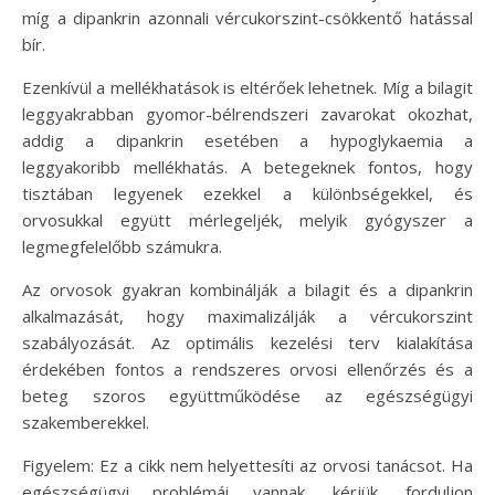
míg a dipankrin azonnali vércukorszint-csökkentő hatással
bír.
Ezenkívül a mellékhatások is eltérőek lehetnek. Míg a bilagit
leggyakrabban gyomor-bélrendszeri zavarokat okozhat,
addig a dipankrin esetében a hypoglykaemia a
leggyakoribb mellékhatás. A betegeknek fontos, hogy
tisztában legyenek ezekkel a különbségekkel, és
orvosukkal együtt mérlegeljék, melyik gyógyszer a
legmegfelelőbb számukra.
Az orvosok gyakran kombinálják a bilagit és a dipankrin
alkalmazását, hogy maximalizálják a vércukorszint
szabályozását. Az optimális kezelési terv kialakítása
érdekében fontos a rendszeres orvosi ellenőrzés és a
beteg szoros együttműködése az egészségügyi
szakemberekkel.
Figyelem: Ez a cikk nem helyettesíti az orvosi tanácsot. Ha
egészségügyi problémái vannak, kérjük, forduljon