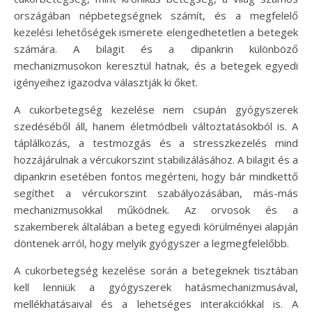
országában népbetegségnek számít, és a megfelelő
kezelési lehetőségek ismerete elengedhetetlen a betegek
számára. A bilagit és a dipankrin különböző
mechanizmusokon keresztül hatnak, és a betegek egyedi
igényeihez igazodva választják ki őket.
A cukorbetegség kezelése nem csupán gyógyszerek
szedéséből áll, hanem életmódbeli változtatásokból is. A
táplálkozás, a testmozgás és a stresszkezelés mind
hozzájárulnak a vércukorszint stabilizálásához. A bilagit és a
dipankrin esetében fontos megérteni, hogy bár mindkettő
segíthet a vércukorszint szabályozásában, más-más
mechanizmusokkal működnek. Az orvosok és a
szakemberek általában a beteg egyedi körülményei alapján
döntenek arról, hogy melyik gyógyszer a legmegfelelőbb.
A cukorbetegség kezelése során a betegeknek tisztában
kell lenniük a gyógyszerek hatásmechanizmusával,
mellékhatásaival és a lehetséges interakciókkal is. A