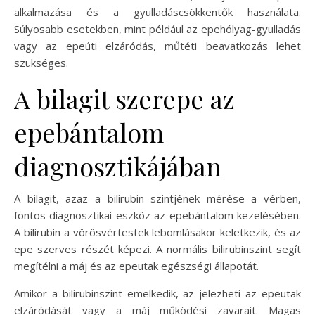
alkalmazása és a gyulladáscsökkentők használata.
Súlyosabb esetekben, mint például az epehólyag-gyulladás
vagy az epeúti elzáródás, műtéti beavatkozás lehet
szükséges.
A bilagit szerepe az
epebántalom
diagnosztikájában
A bilagit, azaz a bilirubin szintjének mérése a vérben,
fontos diagnosztikai eszköz az epebántalom kezelésében.
A bilirubin a vörösvértestek lebomlásakor keletkezik, és az
epe szerves részét képezi. A normális bilirubinszint segít
megítélni a máj és az epeutak egészségi állapotát.
Amikor a bilirubinszint emelkedik, az jelezheti az epeutak
elzáródását vagy a máj működési zavarait. Magas