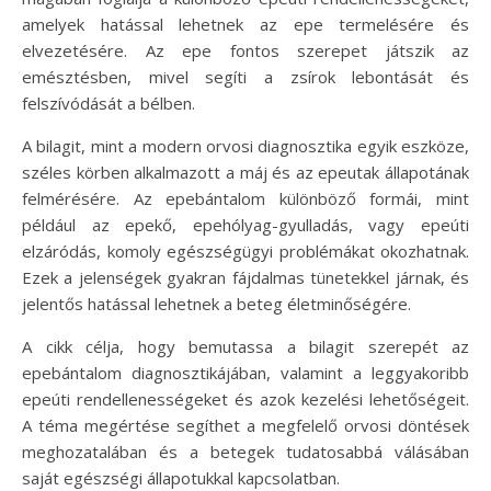
amelyek hatással lehetnek az epe termelésére és
elvezetésére. Az epe fontos szerepet játszik az
emésztésben, mivel segíti a zsírok lebontását és
felszívódását a bélben.
A bilagit, mint a modern orvosi diagnosztika egyik eszköze,
széles körben alkalmazott a máj és az epeutak állapotának
felmérésére. Az epebántalom különböző formái, mint
például az epekő, epehólyag-gyulladás, vagy epeúti
elzáródás, komoly egészségügyi problémákat okozhatnak.
Ezek a jelenségek gyakran fájdalmas tünetekkel járnak, és
jelentős hatással lehetnek a beteg életminőségére.
A cikk célja, hogy bemutassa a bilagit szerepét az
epebántalom diagnosztikájában, valamint a leggyakoribb
epeúti rendellenességeket és azok kezelési lehetőségeit.
A téma megértése segíthet a megfelelő orvosi döntések
meghozatalában és a betegek tudatosabbá válásában
saját egészségi állapotukkal kapcsolatban.