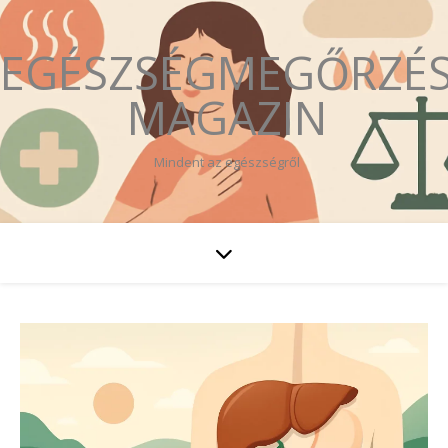
EGÉSZSÉGMEGŐRZÉ
MAGAZIN
Mindent az egészségről