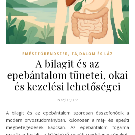
,
EMÉSZTŐRENDSZER
FÁJDALOM ÉS LÁZ
A bilagit és az
epebántalom tünetei, okai
és kezelési lehetőségei
2025.03.02.
A bilagit és az epebántalom szorosan összefonódik a
modern orvostudományban, különösen a máj- és epeúti
megbetegedések kapcsán. Az epebántalom fogalma
magában foglalja a különböző epeúti rendellenességeket,