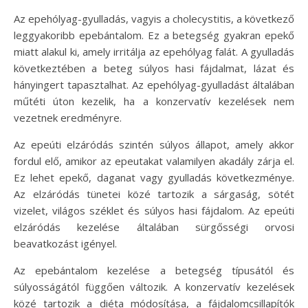
Az epehólyag-gyulladás, vagyis a cholecystitis, a következő
leggyakoribb epebántalom. Ez a betegség gyakran epekő
miatt alakul ki, amely irritálja az epehólyag falát. A gyulladás
következtében a beteg súlyos hasi fájdalmat, lázat és
hányingert tapasztalhat. Az epehólyag-gyulladást általában
műtéti úton kezelik, ha a konzervatív kezelések nem
vezetnek eredményre.
Az epeúti elzáródás szintén súlyos állapot, amely akkor
fordul elő, amikor az epeutakat valamilyen akadály zárja el.
Ez lehet epekő, daganat vagy gyulladás következménye.
Az elzáródás tünetei közé tartozik a sárgaság, sötét
vizelet, világos széklet és súlyos hasi fájdalom. Az epeúti
elzáródás kezelése általában sürgősségi orvosi
beavatkozást igényel.
Az epebántalom kezelése a betegség típusától és
súlyosságától függően változik. A konzervatív kezelések
közé tartozik a diéta módosítása, a fájdalomcsillapítók