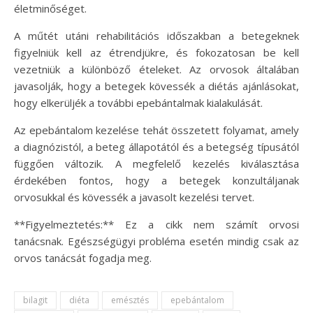
életminőséget.
A műtét utáni rehabilitációs időszakban a betegeknek
figyelniük kell az étrendjükre, és fokozatosan be kell
vezetniük a különböző ételeket. Az orvosok általában
javasolják, hogy a betegek kövessék a diétás ajánlásokat,
hogy elkerüljék a további epebántalmak kialakulását.
Az epebántalom kezelése tehát összetett folyamat, amely
a diagnózistól, a beteg állapotától és a betegség típusától
függően változik. A megfelelő kezelés kiválasztása
érdekében fontos, hogy a betegek konzultáljanak
orvosukkal és kövessék a javasolt kezelési tervet.
**Figyelmeztetés:** Ez a cikk nem számít orvosi
tanácsnak. Egészségügyi probléma esetén mindig csak az
orvos tanácsát fogadja meg.
bilagit
diéta
emésztés
epebántalom