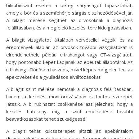
bilirubinszint esetén a beteg sárgaságot tapasztalhat,
amely a bőr és a szemfehérje sárgás elszíneződésével jár.
A bilagit mérése segíthet az orvosoknak a diagnózis
felállításában, és a megfelelő kezelési terv kidolgozásában.
A bilagit vizsgálatot általában vérvétellel végzik, és az
eredmények alapján az orvosok további vizsgálatokat is
elrendelhetnek, például ultrahangot vagy CT-vizsgálatot,
hogy pontosabb képet kapjanak az epeutak állapotáról. Az
ultrahang különösen hasznos, mivel képes megjeleníteni az
epeköveket és a gyulladásos elváltozásokat.
A bilagit szint mérése nemcsak a diagnózis felállításában,
hanem a kezelés monitorozásában is fontos szerepet
játszik. A bilirubinszint csökkenése azt jelezheti, hogy a
kezelés hatékony, míg a szint emelkedése további
beavatkozásokat tehet szükségessé.
A bilagit tehát kulcsszerepet játszik az epebántalom
diagnosztikájában és kezelésében. Az orvosok számára ez