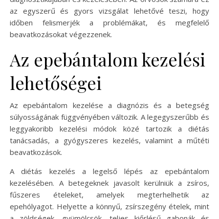
az egyszerű és gyors vizsgálat lehetővé teszi, hogy
időben felismerjék a problémákat, és megfelelő
beavatkozásokat végezzenek.
Az epebántalom kezelési
lehetőségei
Az epebántalom kezelése a diagnózis és a betegség
súlyosságának függvényében változik. A legegyszerűbb és
leggyakoribb kezelési módok közé tartozik a diétás
tanácsadás, a gyógyszeres kezelés, valamint a műtéti
beavatkozások.
A diétás kezelés a legelső lépés az epebántalom
kezelésében. A betegeknek javasolt kerülniük a zsíros,
fűszeres ételeket, amelyek megterhelhetik az
epehólyagot. Helyette a könnyű, zsírszegény ételek, mint
a zöldségek, gyümölcsök, teljes kiőrlésű gabonák és