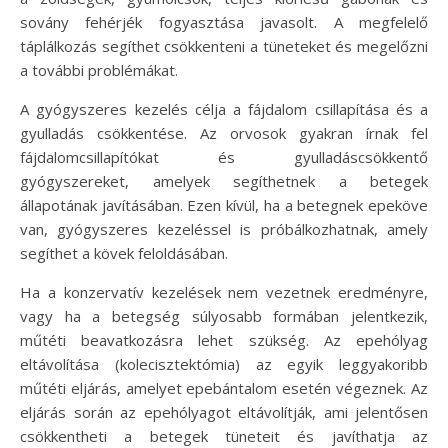
sovány fehérjék fogyasztása javasolt. A megfelelő
táplálkozás segíthet csökkenteni a tüneteket és megelőzni
a további problémákat.
A gyógyszeres kezelés célja a fájdalom csillapítása és a
gyulladás csökkentése. Az orvosok gyakran írnak fel
fájdalomcsillapítókat és gyulladáscsökkentő
gyógyszereket, amelyek segíthetnek a betegek
állapotának javításában. Ezen kívül, ha a betegnek epeköve
van, gyógyszeres kezeléssel is próbálkozhatnak, amely
segíthet a kövek feloldásában.
Ha a konzervatív kezelések nem vezetnek eredményre,
vagy ha a betegség súlyosabb formában jelentkezik,
műtéti beavatkozásra lehet szükség. Az epehólyag
eltávolítása (kolecisztektómia) az egyik leggyakoribb
műtéti eljárás, amelyet epebántalom esetén végeznek. Az
eljárás során az epehólyagot eltávolítják, ami jelentősen
csökkentheti a betegek tüneteit és javíthatja az